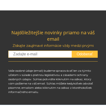
Najdôležitejšie novinky priamo na váš
email
Získajte zaujímavé informácie vždy medzi prvými
Odoberať
Vaše osobné údaje (email) budeme spracovávať len za týmto
účelom v súlade s platnou legislatívou a zásadami ochrany
osobných údajov. Súhlas potvrdíte kliknutím na odkaz, ktorý
vám pošleme na váš email. Súhlas môžete kedykoľvek odvolať
písomne, emailom alebo kliknutím na odkaz z ktoréhokoľvek
informačného emailu.