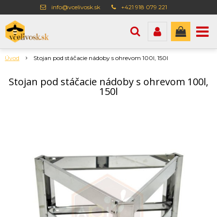
info@vcelivosk.sk
+421 918 079 221
Úvod
Stojan pod stáčacie nádoby s ohrevom 100l, 150l
Stojan pod stáčacie nádoby s ohrevom 100l,
150l