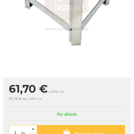
61,70
€
s DPH / ks
50,16 €
bez DPH / ks
Na sklade
+
ks
Pridať do košíka