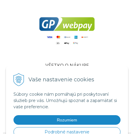
VŠETKO O NÁKUPE
Certifikáty
Vaše nastavenie cookies
Všeobecné obchodné podmienky
Súbory cookie nám pomáhajú pri poskytovaní
Ochrana osobných údajov
služieb pre vás. Umožňujú spoznať a zapamätať si
Informácie o cookies
vaše preferencie.
Reklamačný poriadok
Rozumiem
Formuláre
Podrobné nastavenie