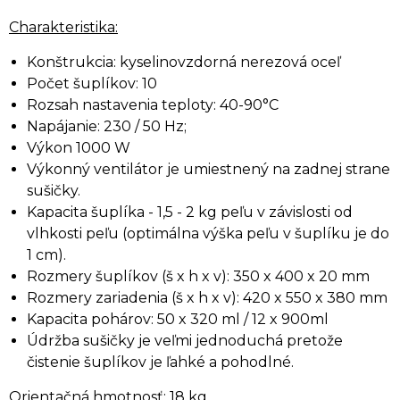
Charakteristika:
Konštrukcia: kyselinovzdorná nerezová oceľ
Počet šuplíkov: 10
Rozsah nastavenia teploty: 40-90°C
Napájanie: 230 / 50 Hz;
Výkon 1000 W
Výkonný ventilátor je umiestnený na zadnej strane
sušičky.
Kapacita šuplíka - 1,5 - 2 kg peľu v závislosti od
vlhkosti peľu (optimálna výška peľu v šuplíku je do
1 cm).
Rozmery šuplíkov (š x h x v): 350 x 400 x 20 mm
Rozmery zariadenia (š x h x v): 420 x 550 x 380 mm
Kapacita pohárov: 50 x 320 ml / 12 x 900ml
Údržba sušičky je veľmi jednoduchá pretože
čistenie šuplíkov je ľahké a pohodlné.
Orientačná hmotnosť: 18 kg