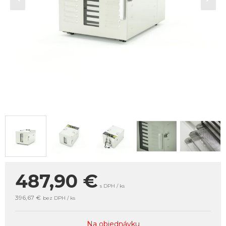
487,90
€
s DPH / ks
396,67 €
bez DPH / ks
Na objednávku