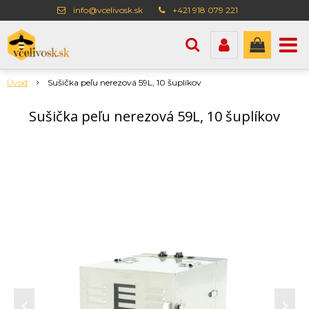
info@vcelivosk.sk
+421 918 079 221
Úvod
Sušička peľu nerezová 59L, 10 šuplíkov
Sušička peľu nerezová 59L, 10 šuplíkov