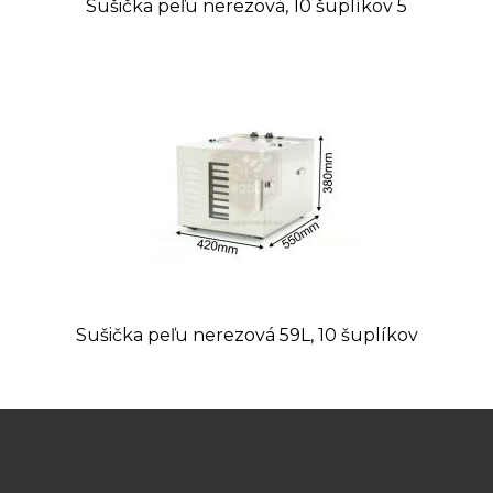
Sušička peľu nerezová, 10 šuplíkov 5
Sušička peľu nerezová 59L, 10 šuplíkov