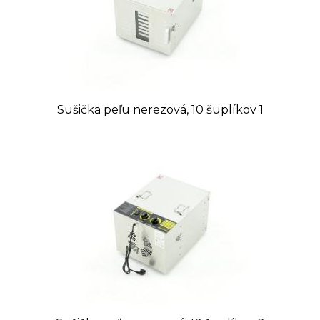
Sušička peľu nerezová, 10 šuplíkov 1