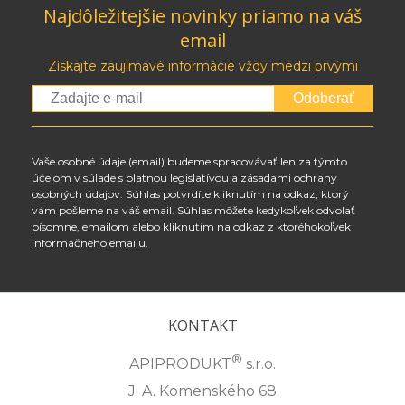
Najdôležitejšie novinky priamo na váš
email
Získajte zaujímavé informácie vždy medzi prvými
Odoberať
Vaše osobné údaje (email) budeme spracovávať len za týmto
účelom v súlade s platnou legislatívou a zásadami ochrany
osobných údajov. Súhlas potvrdíte kliknutím na odkaz, ktorý
vám pošleme na váš email. Súhlas môžete kedykoľvek odvolať
písomne, emailom alebo kliknutím na odkaz z ktoréhokoľvek
informačného emailu.
KONTAKT
®
APIPRODUKT
s.r.o.
J. A. Komenského 68