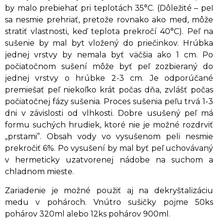
by malo prebiehať pri teplotách 35°C. (Dôležité – peľ
sa nesmie prehriať, pretože rovnako ako med, môže
stratiť vlastnosti, keď teplota prekročí 40°C). Peľ na
sušenie by mal byt vložený do priečinkov. Hrúbka
jednej vrstvy by nemala byť väčšia ako 1 cm. Po
počiatočnom sušení môže byť peľ zozbieraný do
jednej vrstvy o hrúbke 2-3 cm. Je odporúčané
premiešať peľ niekoľko krát počas dňa, zvlášť počas
počiatočnej fázy sušenia. Proces sušenia peľu trvá 1-3
dni v závislosti od vlhkosti. Dobre usušený peľ má
formu suchých hrudiek, ktoré nie je možné rozdrviť
„prstami”. Obsah vody vo vysušenom peli nesmie
prekročiť 6%. Po vysušení by mal byť peľ uchovávaný
v hermeticky uzatvorenej nádobe na suchom a
chladnom mieste.
Zariadenie je možné použiť aj na dekryštalizáciu
medu v pohároch. Vnútro sušičky pojme 50ks
pohárov 320ml alebo 12ks pohárov 900ml.