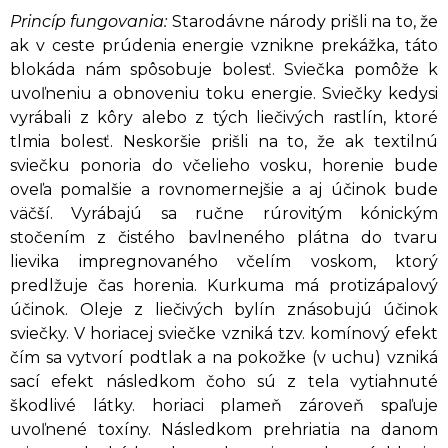
Princíp fungovania:
Starodávne národy prišli na to, že
ak v ceste prúdenia energie vznikne prekážka, táto
blokáda nám spôsobuje bolesť. Sviečka pomôže k
uvoľneniu a obnoveniu toku energie. Sviečky kedysi
vyrábali z kôry alebo z tých liečivých rastlín, ktoré
tlmia bolesť. Neskoršie prišli na to, že ak textilnú
sviečku ponoria do včelieho vosku, horenie bude
oveľa pomalšie a rovnomernejšie a aj účinok bude
väčší. Vyrábajú sa ručne rúrovitým kónickým
stočením z čistého bavlneného plátna do tvaru
lievika impregnovaného včelím voskom, ktorý
predlžuje čas horenia. Kurkuma má protizápalový
účinok. Oleje z liečivých bylín znásobujú účinok
sviečky. V horiacej sviečke vzniká tzv. komínový efekt
čím sa vytvorí podtlak a na pokožke (v uchu) vzniká
sací efekt následkom čoho sú z tela vytiahnuté
škodlivé látky. horiaci plameň zároveň spaľuje
uvoľnené toxíny. Následkom prehriatia na danom