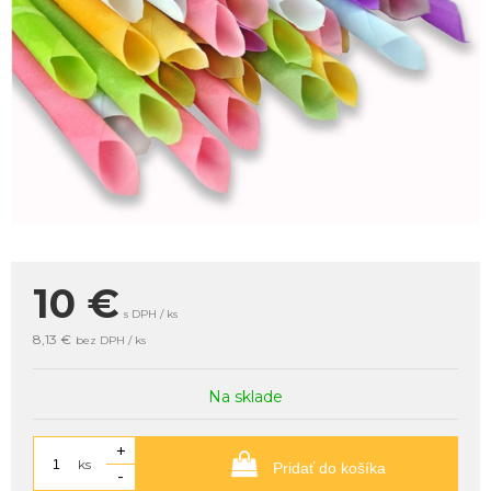
10
€
s DPH / ks
8,13 €
bez DPH / ks
Na sklade
+
ks
Pridať do košíka
-