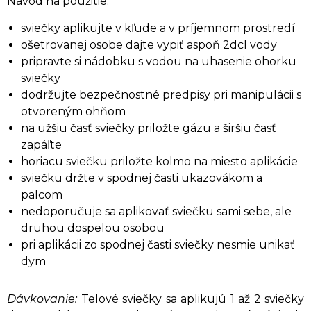
Návod na použitie:
sviečky aplikujte v kľude a v príjemnom prostredí
ošetrovanej osobe dajte vypiť aspoň 2dcl vody
pripravte si nádobku s vodou na uhasenie ohorku
sviečky
dodržujte bezpečnostné predpisy pri manipulácii s
otvoreným ohňom
na užšiu časť sviečky priložte gázu a širšiu časť
zapáľte
horiacu sviečku priložte kolmo na miesto aplikácie
sviečku držte v spodnej časti ukazovákom a
palcom
nedoporučuje sa aplikovať sviečku sami sebe, ale
druhou dospelou osobou
pri aplikácii zo spodnej časti sviečky nesmie unikať
dym
Dávkovanie:
Telové sviečky sa aplikujú 1 až 2 sviečky