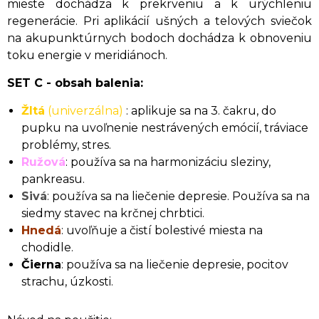
mieste dochádza k prekrveniu a k urýchleniu
regenerácie. Pri aplikácií ušných a telových sviečok
na akupunktúrnych bodoch dochádza k obnoveniu
toku energie v meridiánoch.
SET C - obsah balenia:
Žltá
(univerzálna)
: aplikuje sa na 3. čakru, do
pupku na uvoľnenie nestrávených emócií, tráviace
problémy, stres.
Ružová
: používa sa na harmonizáciu sleziny,
pankreasu.
Sivá
: používa sa na liečenie depresie. Používa sa na
siedmy stavec na krčnej chrbtici.
Hnedá
: uvoľňuje a čistí bolestivé miesta na
chodidle.
Čierna
: používa sa na liečenie depresie, pocitov
strachu, úzkosti.