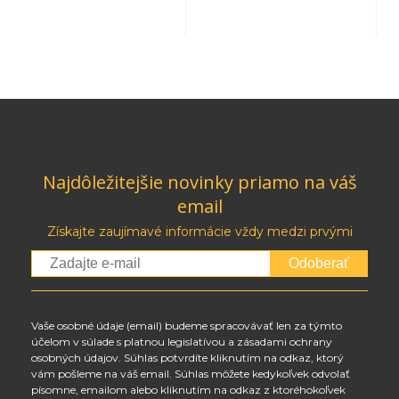
Najdôležitejšie novinky priamo na váš
email
Získajte zaujímavé informácie vždy medzi prvými
Odoberať
Vaše osobné údaje (email) budeme spracovávať len za týmto
účelom v súlade s platnou legislatívou a zásadami ochrany
osobných údajov. Súhlas potvrdíte kliknutím na odkaz, ktorý
vám pošleme na váš email. Súhlas môžete kedykoľvek odvolať
písomne, emailom alebo kliknutím na odkaz z ktoréhokoľvek