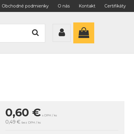
Obchodné podmienky
O nás
Kontakt
Certifikáty
0,60
€
s DPH / ks
0,49 €
bez DPH / ks