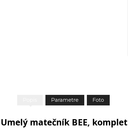
Popis
Parametre
Foto
Umelý matečník BEE, komplet