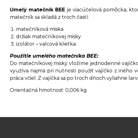
Umelý matečník BEE
je viacúčelová pomôcka, ktorá
matečník sa skladá z troch častí:
matečníková miska
držiak matečníkovej misky
izolátor – valcová klietka
Použitie umelého matečníka BEE:
Do matečníkovej misky vložíme jednodenné vajíčko 
využíva najmä pri nutnosti použiť vajíčko z iného 
práca včiel. Z vajíčka sa po troch dňoch vyliahne la
Orientačná hmotnosť: 0,006 kg