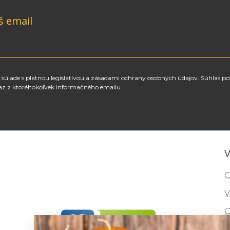
š email
súlade s platnou legislatívou a zásadami ochrany osobných údajov. Súhlas po
az z ktoréhokoľvek informačného emailu.
V
C
V
O
I