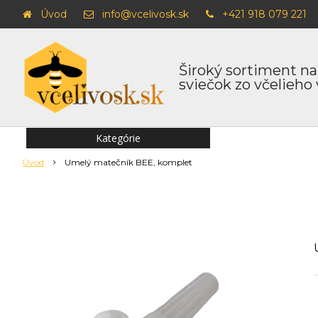
Úvod
info@vcelivosk.sk
+421 918 079 221
Široký sortiment na
sviečok zo včelieho
Kategórie
Úvod
Umelý matečník BEE, komplet