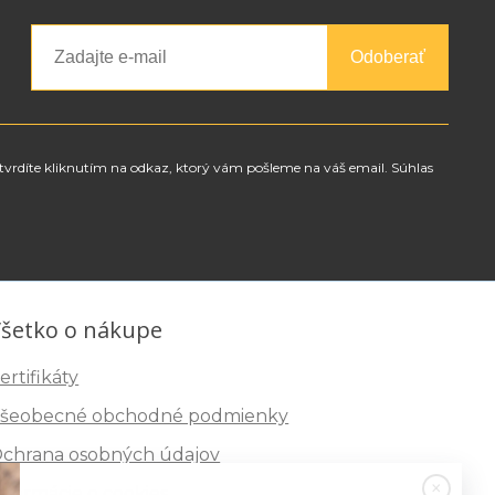
Odoberať
tvrdíte kliknutím na odkaz, ktorý vám pošleme na váš email. Súhlas
šetko o nákupe
ertifikáty
šeobecné obchodné podmienky
chrana osobných údajov
nformácie o cookies