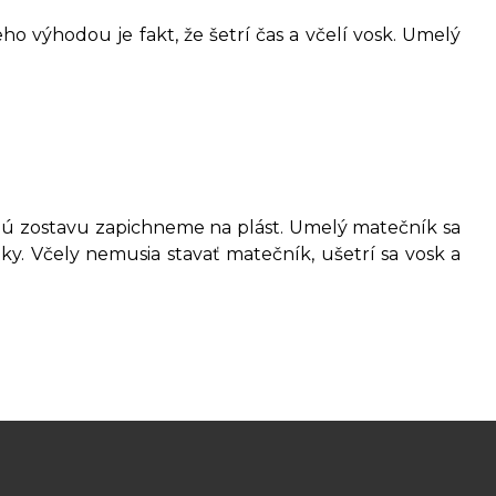
eho výhodou je fakt, že šetrí čas a včelí vosk. Umelý
elú zostavu zapichneme na plást. Umelý matečník sa
ky. Včely nemusia stavať matečník, ušetrí sa vosk a