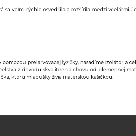
 sa veľmi rýchlo osvedčila a rozšírila medzi včelármi. J
pomocou prelarvovacej lyžičky, nasadíme izolátor a c
včelstva z dôvodu skvalitnenia chovu od plemennej mat
rvička, ktorú mladušky živia materskou kašičkou.