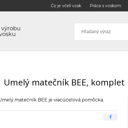
Čo je včelí vosk
Práca s voskom
 výrobu
 vosku
Umelý matečník BEE, komplet
Umelý matečník BEE je viacúčelová pomôcka.