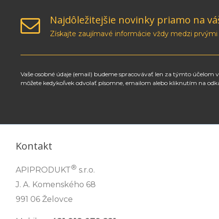
Najdôležitejšie novinky priamo na vá
Získajte zaujímavé informácie vždy medzi prvými
Vaše osobné údaje (email) budeme spracovávať len za týmto účelom v 
môžete kedykoľvek odvolať písomne, emailom alebo kliknutím na odk
Kontakt
®
APIPRODUKT
s.r.o.
J. A. Komenského 68
991 06 Želovce