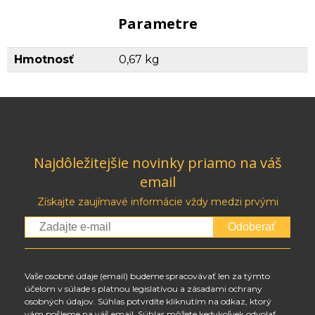
Parametre
Hmotnosť
0,67 kg
Najdôležitejšie novinky priamo na váš
email
Získajte zaujímavé informácie vždy medzi prvými
Odoberať
Vaše osobné údaje (email) budeme spracovávať len za týmto
účelom v súlade s platnou legislatívou a zásadami ochrany
osobných údajov. Súhlas potvrdíte kliknutím na odkaz, ktorý
vám pošleme na váš email. Súhlas môžete kedykoľvek odvolať