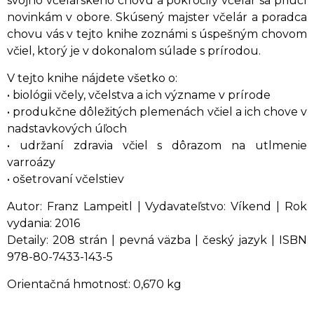
svojho včelárskeho chovu a pokročilý včelár sa priučí
novinkám v obore. Skúsený majster včelár a poradca
chovu vás v tejto knihe zoznámi s úspešným chovom
včiel, ktorý je v dokonalom súlade s prírodou.
V tejto knihe nájdete všetko o:
• biológii včely, včelstva a ich význame v prírode
• produkčne dôležitých plemenách včiel a ich chove v
nadstavkových úľoch
• udržaní zdravia včiel s dôrazom na utlmenie
varroázy
• ošetrovaní včelstiev
Autor: Franz Lampeitl | Vydavateľstvo: Víkend | Rok
vydania: 2016
Detaily: 208 strán | pevná väzba | český jazyk | ISBN
978-80-7433-143-5
Orientačná hmotnosť: 0,670 kg