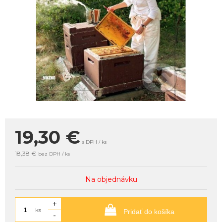
19,30
€
s DPH / ks
18,38 €
bez DPH / ks
Na objednávku
+
ks
Pridať do košíka
-