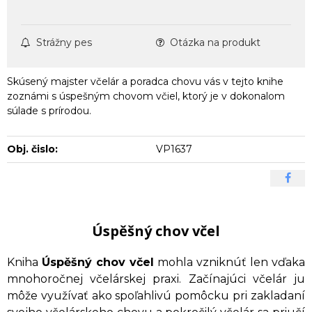
Strážny pes
Otázka na produkt
Skúsený majster včelár a poradca chovu vás v tejto knihe
zoznámi s úspešným chovom včiel, ktorý je v dokonalom
súlade s prírodou.
Obj. čislo:
VP1637
Úspěšný chov včel
Kniha
Úspěšný chov včel
mohla vzniknúť len vďaka
mnohoročnej včelárskej praxi. Začínajúci včelár ju
môže využívať ako spoľahlivú pomôcku pri zakladaní