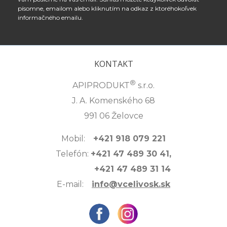
písomne, emailom alebo kliknutím na odkaz z ktoréhokoľvek
informačného emailu.
KONTAKT
®
APIPRODUKT
s.r.o.
J. A. Komenského 68
991 06 Želovce
Mobil:
+421 918 079 221
Telefón:
+421 47 489 30 41,
+421 47 489 31 14
E-mail:
info@vcelivosk.sk