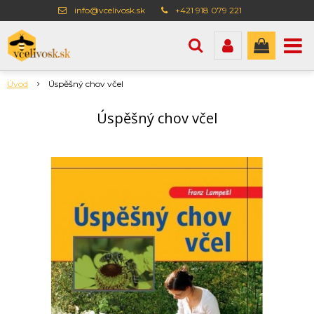
info@vcelivosk.sk
+421 918 079 221
Úvod
Úspěšný chov včel
Úspěšný chov včel