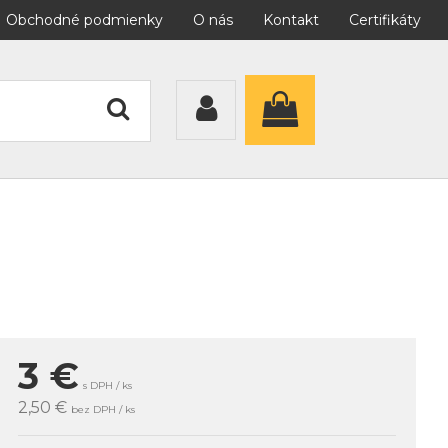
Obchodné podmienky
O nás
Kontakt
Certifikáty
3
€
s DPH / ks
2,50 €
bez DPH / ks