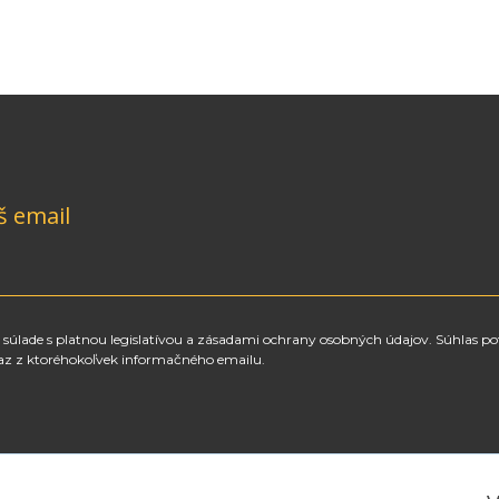
š email
súlade s platnou legislatívou a zásadami ochrany osobných údajov. Súhlas po
az z ktoréhokoľvek informačného emailu.