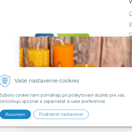
V
C
V
O
I
R
F
Vaše nastavenie cookies
Súbory cookie nám pomáhajú pri poskytovaní služieb pre vás.
Umožňujú spoznať a zapamätať si vaše preferencie.
Podrobné nastavenie
Rozumiem
6 vcelivosk •
NextShop
&
e-shop Pohoda Connector
by
NextCom 