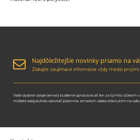
Najdôležitejšie novinky priamo na vá
Získajte zaujímavé informácie vždy medzi prvými
Vaše osobné údaje (email) budeme spracovávať len za týmto účelom v 
môžete kedykoľvek odvolať písomne, emailom alebo kliknutím na odk