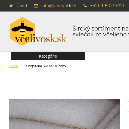
Úvod
info@vcelivosk.sk
+421 918 079 221
Široký sortiment na
sviečok zo včelieho
Kategórie
Úvod
Uteplivka 500x500mm