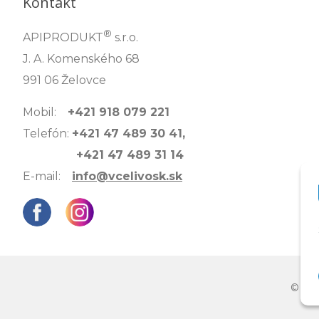
Kontakt
®
APIPRODUKT
s.r.o.
J. A. Komenského 68
991 06 Želovce
Mobil:
+421 918 079 221
Telefón:
+421 47 489 30 41,
+421 47 489 31 14
E-mail:
info@vcelivosk.sk
© 202