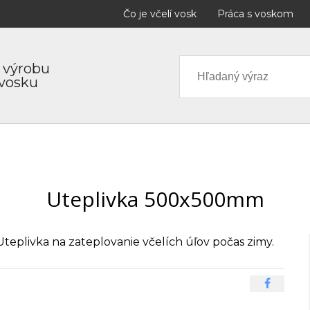
Čo je včelí vosk
Práca s voskom
 výrobu
 vosku
Uteplivka 500x500mm
Uteplivka na zateplovanie včelích úľov počas zimy.