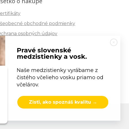
šetko o nákupe
ertifikáty
šeobecné obchodné podmienky
chrana osobných údajov
nformácie o cookies
Pravé slovenské
eklamačný poriadok
medzistienky a vosk.
ormuláre
Naše medzistienky vyrábame z
čistého včelieho vosku priamo od
včelárov.
Zisti, ako spoznáš kvalitu →
s.r.o.