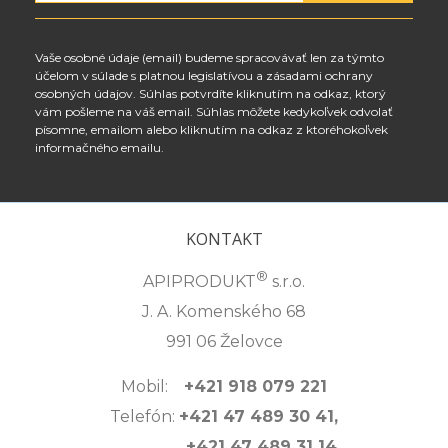
Vaše osobné údaje (email) budeme spracovávať len za týmto
účelom v súlade s platnou legislatívou a zásadami ochrany
osobných údajov. Súhlas potvrdíte kliknutím na odkaz, ktorý
vám pošleme na váš email. Súhlas môžete kedykoľvek odvolať
písomne, emailom alebo kliknutím na odkaz z ktoréhokoľvek
informačného emailu.
KONTAKT
®
APIPRODUKT
s.r.o.
J. A. Komenského 68
991 06 Želovce
Mobil:
+421 918 079 221
Telefón:
+421 47 489 30 41,
+421 47 489 31 14