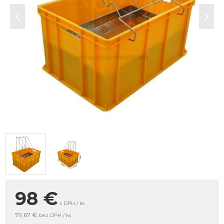
98
€
s DPH / ks
79,67 €
bez DPH / ks