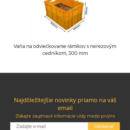
Vaňa na odviečkovanie rámikov s nerezovým
cedníkom, 300 mm
Najdôležitejšie novinky priamo na váš
email
Získajte zaujímavé informácie vždy medzi prvými
Odoberať