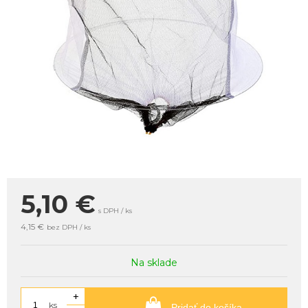
5,10
€
s DPH / ks
4,15 €
bez DPH / ks
Na sklade
+
ks
Pridať do košíka