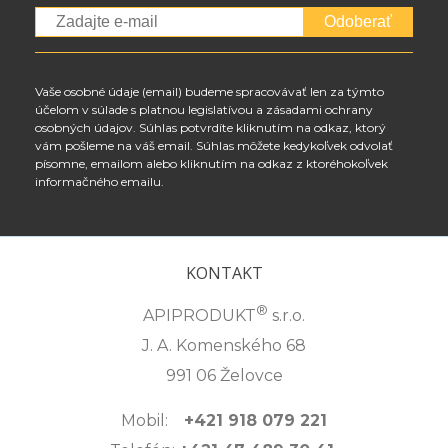
Odoberať
Vaše osobné údaje (email) budeme spracovávať len za týmto
účelom v súlade s platnou legislatívou a zásadami ochrany
osobných údajov. Súhlas potvrdíte kliknutím na odkaz, ktorý
vám pošleme na váš email. Súhlas môžete kedykoľvek odvolať
písomne, emailom alebo kliknutím na odkaz z ktoréhokoľvek
informačného emailu.
KONTAKT
®
APIPRODUKT
s.r.o.
J. A. Komenského 68
991 06 Želovce
Mobil:
+421 918 079 221