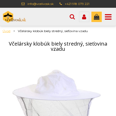
info@vcelivosk.sk
+421 918 079 221
Úvod
Včelársky klobúk biely stredný, sieťovina vzadu
Včelársky klobúk biely stredný, sieťovina
vzadu