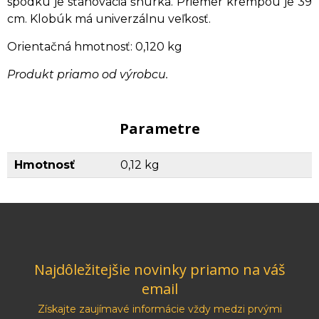
spodku je sťahovacia šnúrka. Priemer krempou je 39
cm. Klobúk má univerzálnu veľkosť.
Orientačná hmotnosť: 0,120 kg
Produkt priamo od výrobcu.
Parametre
Hmotnosť
0,12 kg
Najdôležitejšie novinky priamo na váš
email
Získajte zaujímavé informácie vždy medzi prvými