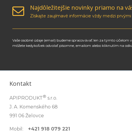
Najdôležitejšie novinky priamo na vá
Získajte zaujímavé informácie vždy medzi prvými
Vaše osobné údaje (email) budeme spracovávať len za týmto účelom v 
môžete kedykoľvek odvolať písomne, emailom alebo kliknutím na odk
Kontakt
®
APIPRODUKT
s.r.o.
J. A. Komenského 68
991 06 Želovce
Mobil:
+421 918 079 221