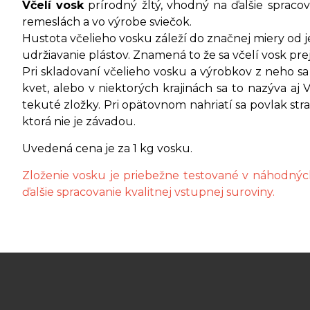
Včelí vosk
prírodný žltý, vhodný na ďalšie spracov
remeslách a vo výrobe sviečok.
Hustota včelieho vosku záleží do značnej miery od je
udržiavanie plástov. Znamená to že sa včelí vosk prej
Pri skladovaní včelieho vosku a výrobkov z neho s
kvet, alebo v niektorých krajinách sa to nazýva a
tekuté zložky. Pri opätovnom nahriatí sa povlak stra
ktorá nie je závadou.
Uvedená cena je za 1 kg vosku.
Zloženie vosku je priebežne testované v náhodných 
ďalšie spracovanie kvalitnej vstupnej suroviny.