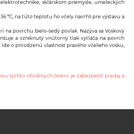
, elektrotechnike, sklárskom priemysle, umeleckých
6 °C, na túto teplotu ho včely navrhli pre výstavu a
rí na povrchu bielo-šedý povlak. Nazýva sa Voskový
enšuje a vzniknutý vnútorný tlak vytláča na povrch
y. Ide o prirodzenú vlastnosť pravého včelieho vosku,
ou týchto oficiálnych testov je zabezpečiť predaj a