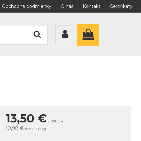
Obchodné podmienky
O nás
Kontakt
Certifikáty
13,50
€
s DPH / kg
10,98 €
bez DPH / kg