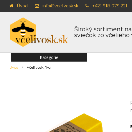
Úvod
info@vcelivosk.sk
+421 918 079 221
Široký sortiment na
sviečok zo včelieho
Kategórie
Úvod
Včelí vosk, 1kg