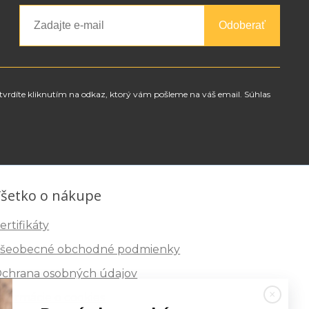
Odoberať
tvrdíte kliknutím na odkaz, ktorý vám pošleme na váš email. Súhlas
šetko o nákupe
ertifikáty
šeobecné obchodné podmienky
chrana osobných údajov
nformácie o cookies