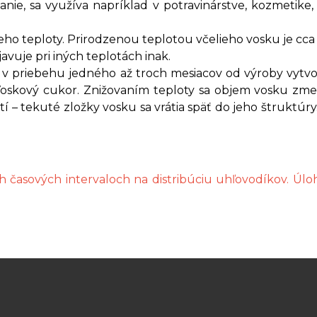
anie, sa využíva napríklad v potravinárstve, kozmetike
ho teploty. Prirodzenou teplotou včelieho vosku je cca 3
avuje pri iných teplotách inak.
a v priebehu jedného až troch mesiacov od výroby vytvo
j Voskový cukor. Znižovaním teploty sa objem vosku zm
tí – tekuté zložky vosku sa vrátia späť do jeho štruktúr
časových intervaloch na distribúciu uhľovodíkov. Úloh