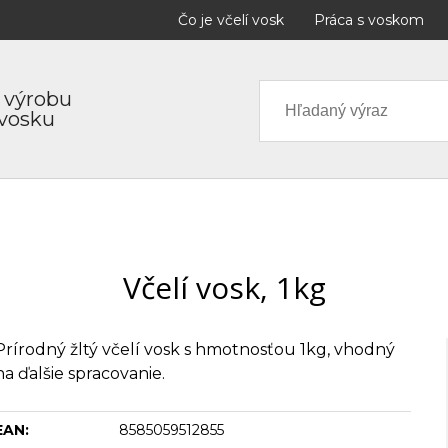
Čo je včelí vosk
Práca s voskom
 výrobu
 vosku
Včelí vosk, 1kg
Prírodný žltý včelí vosk s hmotnosťou 1kg, vhodný
na ďalšie spracovanie.
EAN:
8585059512855