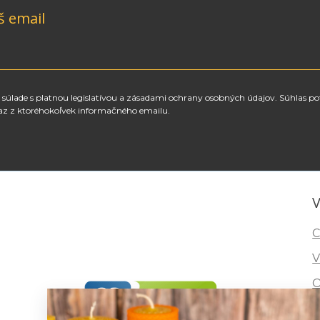
š email
súlade s platnou legislatívou a zásadami ochrany osobných údajov. Súhlas po
az z ktoréhokoľvek informačného emailu.
V
C
V
O
I