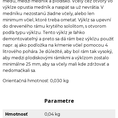
medu, medzi medník a plodisko. Včely cez otvory vo
výklze opustia medník a naspäť sa už nevrátia. V
medníku nezostanú žiadne včely, alebo len
minimum včiel, ktoré treba ometať. Výklz sa upevní
do dreveného rámu krytého sololitom, s otvorom
podľa typu výklzu. Tento výklz je ľahko
demontovateľný a preto sa dá rám bez výklzu použiť
napr. aj ako podložka na kŕmenie včiel pomocou 4
litrového pohára. Je důležité, aby bol rám tak vysoký,
aby medzi plodiskovými rámikmi a výklzom zostalo
minimálne 25 mm, aby sa včely mali kde zdržovať a
nedomačkali sa.
Orientačná hmotnosť: 0,030 kg
Parametre
Hmotnosť
0,04 kg