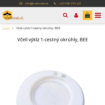
info@vcelivosk.sk
+421 918 079 221
Úvod
Včelí výklz 1-cestný okrúhly, BEE
Včelí výklz 1-cestný okrúhly, BEE