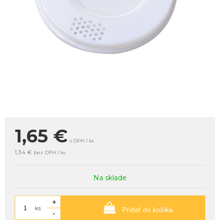
1,65
€
s DPH / ks
1,34 €
bez DPH / ks
Na sklade
+
ks
Pridať do košíka
-