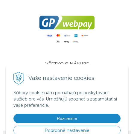
VŠETKO O NÁKUPE
Certifikáty
Vaše nastavenie cookies
Všeobecné obchodné podmienky
Súbory cookie nám pomáhajú pri poskytovaní
Ochrana osobných údajov
služieb pre vás. Umožňujú spoznať a zapamätať si
Informácie o cookies
vaše preferencie.
Reklamačný poriadok
Rozumiem
Formuláre
Podrobné nastavenie