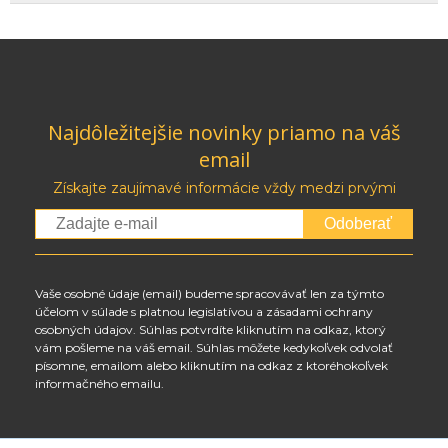
Najdôležitejšie novinky priamo na váš
email
Získajte zaujímavé informácie vždy medzi prvými
Odoberať
Vaše osobné údaje (email) budeme spracovávať len za týmto
účelom v súlade s platnou legislatívou a zásadami ochrany
osobných údajov. Súhlas potvrdíte kliknutím na odkaz, ktorý
vám pošleme na váš email. Súhlas môžete kedykoľvek odvolať
písomne, emailom alebo kliknutím na odkaz z ktoréhokoľvek
informačného emailu.