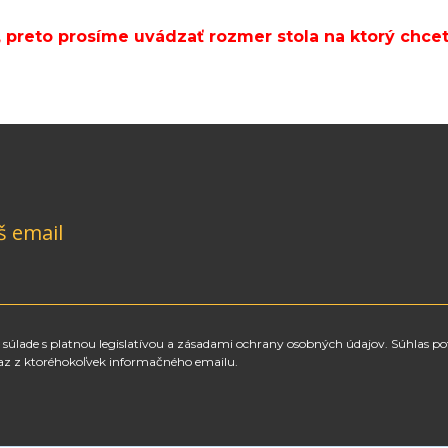
, preto prosíme uvádzať rozmer stola na ktorý chcet
š email
súlade s platnou legislatívou a zásadami ochrany osobných údajov. Súhlas po
az z ktoréhokoľvek informačného emailu.