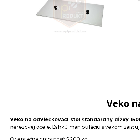
Veko n
Veko na odviečkovací stôl štandardný dĺžky 15
nerezovej ocele. Ľahkú manipuláciu s vekom zaisťu
Orientačná hmotnosť: 5,200 kg