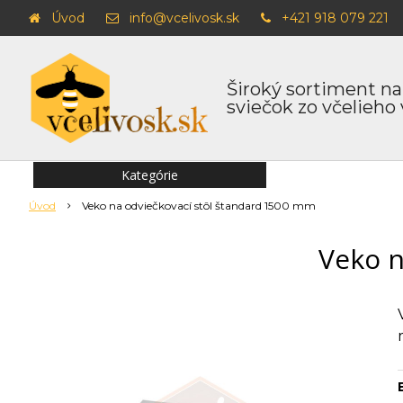
Úvod
info@vcelivosk.sk
+421 918 079 221
Široký sortiment na
sviečok zo včelieho
Kategórie
Úvod
Veko na odviečkovací stôl štandard 1500 mm
Veko n