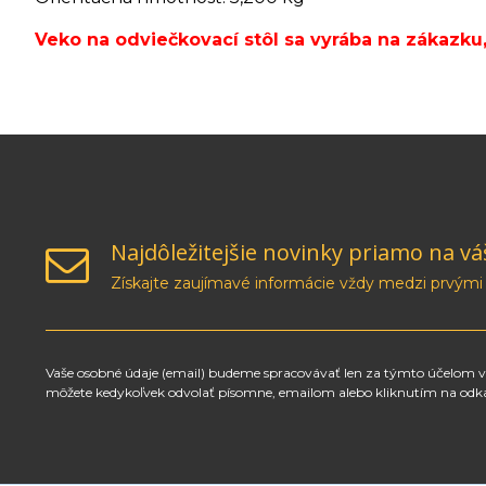
Veko na odviečkovací stôl sa vyrába na zákazku
Najdôležitejšie novinky priamo na vá
Získajte zaujímavé informácie vždy medzi prvými
Vaše osobné údaje (email) budeme spracovávať len za týmto účelom v 
môžete kedykoľvek odvolať písomne, emailom alebo kliknutím na odk