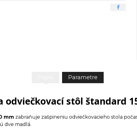
Popis
Parametre
a odviečkovací stôl štandard 
00 mm
zabraňuje zašpineniu odviečkovacieho stola počas
jú dve madlá.