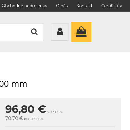
Obchodné podmienky
O nás
Kontakt
Certifikáty
1500 mm
96,80
€
s DPH / ks
78,70 €
bez DPH / ks