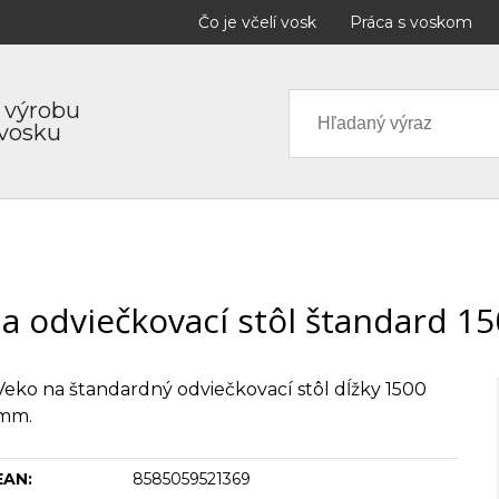
Čo je včelí vosk
Práca s voskom
 výrobu
 vosku
a odviečkovací stôl štandard 
Veko na štandardný odviečkovací stôl dĺžky 1500
mm.
EAN:
8585059521369