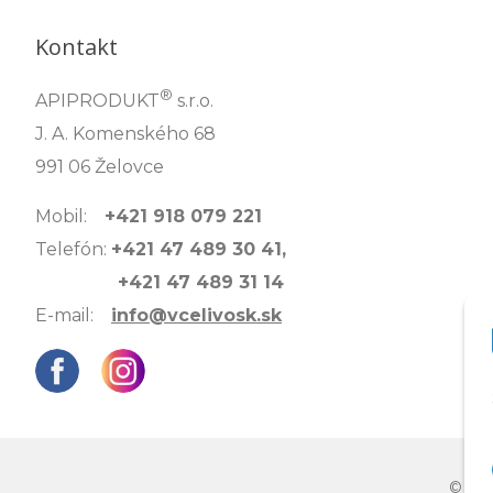
Kontakt
®
APIPRODUKT
s.r.o.
J. A. Komenského 68
991 06 Želovce
Mobil:
+421 918 079 221
Telefón:
+421 47 489 30 41,
+421 47 489 31 14
E-mail:
info@vcelivosk.sk
© 202