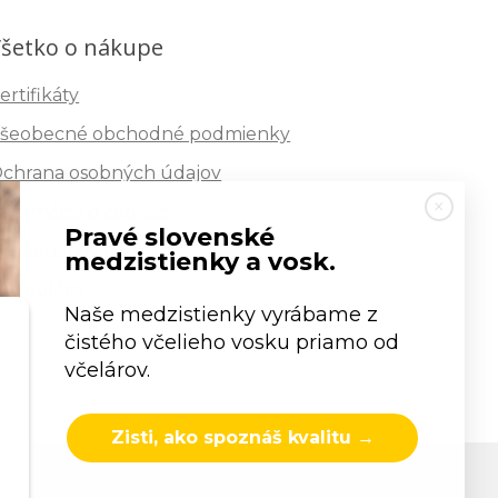
šetko o nákupe
ertifikáty
šeobecné obchodné podmienky
chrana osobných údajov
nformácie o cookies
Pravé slovenské
eklamačný poriadok
medzistienky a vosk.
ormuláre
Naše medzistienky vyrábame z
čistého včelieho vosku priamo od
včelárov.
Zisti, ako spoznáš kvalitu →
s.r.o.