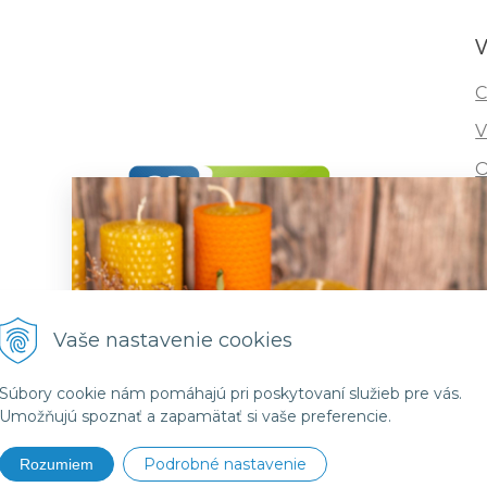
V
C
V
O
I
R
F
Vaše nastavenie cookies
Súbory cookie nám pomáhajú pri poskytovaní služieb pre vás.
Umožňujú spoznať a zapamätať si vaše preferencie.
Podrobné nastavenie
Rozumiem
6 vcelivosk •
NextShop
&
e-shop Pohoda Connector
by
NextCom 