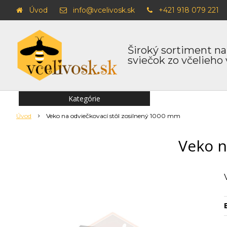
Úvod
info@vcelivosk.sk
+421 918 079 221
Široký sortiment na
sviečok zo včelieho
Kategórie
Úvod
Veko na odviečkovací stôl zosilnený 1000 mm
Veko n