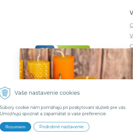
V
C
V
O
I
R
F
Vaše nastavenie cookies
Súbory cookie nám pomáhajú pri poskytovaní služieb pre vás.
Umožňujú spoznať a zapamätať si vaše preferencie.
Podrobné nastavenie
Rozumiem
6 vcelivosk •
NextShop
&
e-shop Pohoda Connector
by
NextCom 