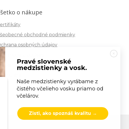
šetko o nákupe
ertifikáty
šeobecné obchodné podmienky
chrana osobných údajov
nformácie o cookies
Pravé slovenské
eklamačný poriadok
medzistienky a vosk.
ormuláre
Naše medzistienky vyrábame z
čistého včelieho vosku priamo od
včelárov.
Zisti, ako spoznáš kvalitu →
s.r.o.