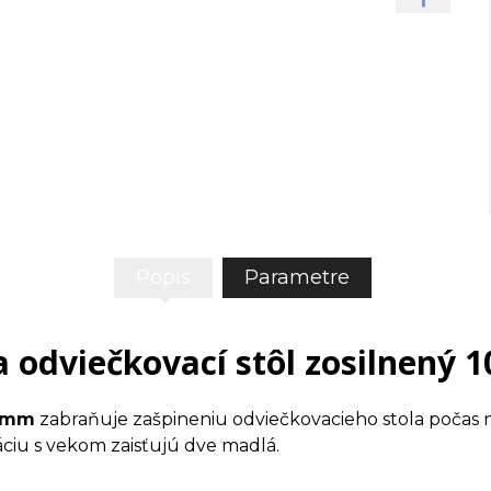
Popis
Parametre
 odviečkovací stôl zosilnený
0 mm
zabraňuje zašpineniu odviečkovacieho stola počas 
ciu s vekom zaisťujú dve madlá.