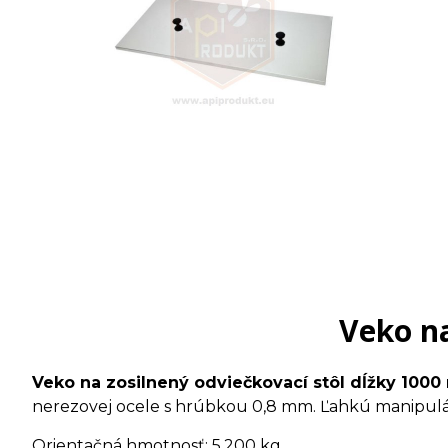
Veko na
Veko na zosilnený odviečkovací stôl dĺžky 100
nerezovej ocele s hrúbkou 0,8 mm. Ľahkú manipulá
Orientačná hmotnosť: 5,200 kg