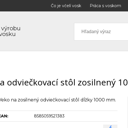
Čo je včelí vosk
Práca s voskom
 výrobu
 vosku
a odviečkovací stôl zosilnený 
Veko na zosilnený odviečkovací stôl dĺžky 1000 mm.
EAN:
8585059521383