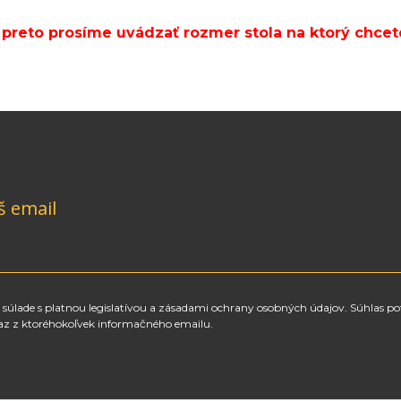
 preto prosíme uvádzať rozmer stola na ktorý chcet
š email
súlade s platnou legislatívou a zásadami ochrany osobných údajov. Súhlas po
az z ktoréhokoľvek informačného emailu.