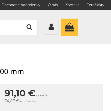
Obchodné podmienky
O nás
Kontakt
Certifikáty
1000 mm
91,10
€
s DPH / ks
74,07 €
bez DPH / ks