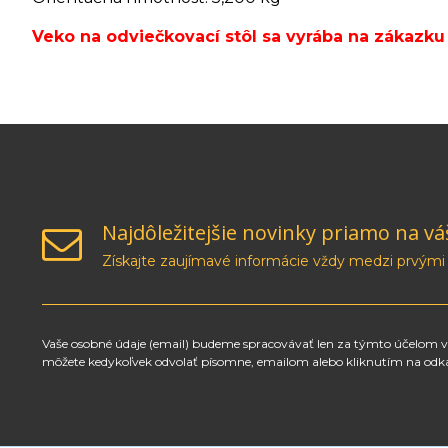
Veko na odviečkovací stôl sa vyrába na zákazku
Najdôležitejšie novinky priamo na vá
Získajte zaujímavé informácie vždy medzi prvými
Vaše osobné údaje (email) budeme spracovávať len za týmto účelom v 
môžete kedykoľvek odvolať písomne, emailom alebo kliknutím na odk