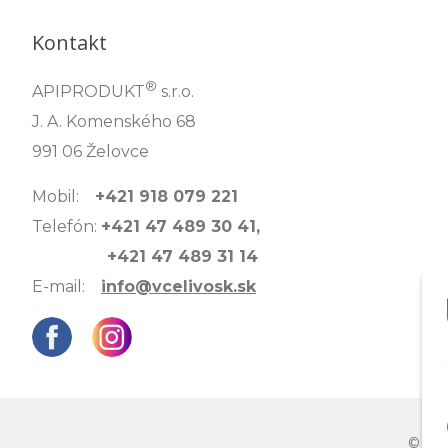
Kontakt
®
APIPRODUKT
s.r.o.
J. A. Komenského 68
991 06 Želovce
Mobil:
+421 918 079 221
Telefón:
+421 47 489 30 41,
+421 47 489 31 14
E-mail:
info@vcelivosk.sk
© 202