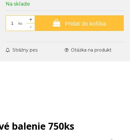
Na sklade
+
Pridať do košíka
ks
-
Strážny pes
Otázka na produkt
vé balenie 750ks