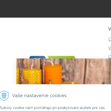
V
C
V
O
I
R
F
Vaše nastavenie cookies
Súbory cookie nám pomáhajú pri poskytovaní služieb pre vás.