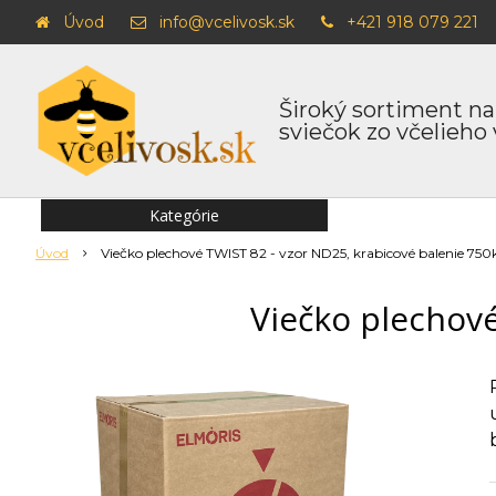
Úvod
info@vcelivosk.sk
+421 918 079 221
Široký sortiment na
sviečok zo včelieho
Kategórie
Úvod
Viečko plechové TWIST 82 - vzor ND25, krabicové balenie 750
Viečko plechové