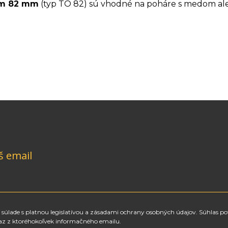
om 82 mm
(typ TO 82) sú vhodné na poháre s medom ale
š email
súlade s platnou legislatívou a zásadami ochrany osobných údajov. Súhlas po
az z ktoréhokoľvek informačného emailu.