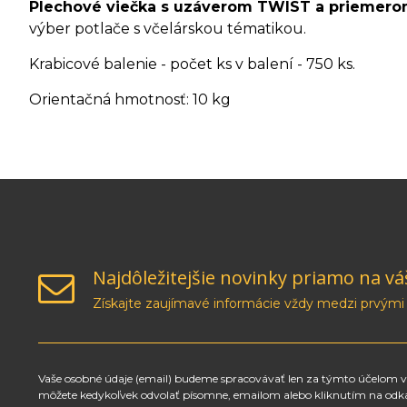
Plechové viečka s uzáverom TWIST a priemer
výber potlače s včelárskou tématikou.
Krabicové balenie - počet ks v balení - 750 ks.
Orientačná hmotnosť: 10 kg
Najdôležitejšie novinky priamo na vá
Získajte zaujímavé informácie vždy medzi prvými
Vaše osobné údaje (email) budeme spracovávať len za týmto účelom v 
môžete kedykoľvek odvolať písomne, emailom alebo kliknutím na odk