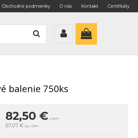
Obchodné podmienky
O nás
Kontakt
Certifikáty
vé balenie 750ks
82,50
€
s DPH
67,07 €
bez DPH