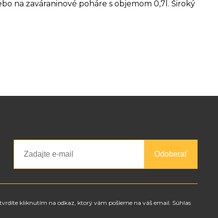
bo na zaváraninové poháre s objemom 0,7l. Široký
Odoberať
tvrdíte kliknutím na odkaz, ktorý vám pošleme na váš email. Súhlas