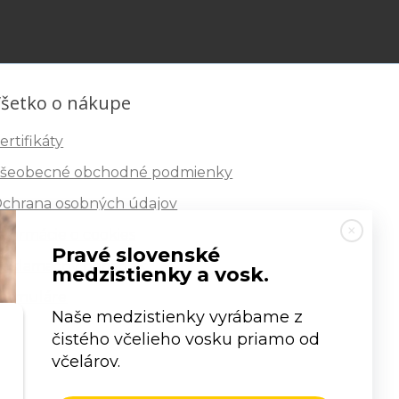
šetko o nákupe
ertifikáty
šeobecné obchodné podmienky
chrana osobných údajov
nformácie o cookies
Pravé slovenské
eklamačný poriadok
medzistienky a vosk.
ormuláre
Naše medzistienky vyrábame z
čistého včelieho vosku priamo od
včelárov.