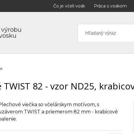
Čo je včelí vosk
Práca s voskom
 výrobu
 vosku
ks
 TWIST 82 - vzor ND25, krabico
Plechové viečka so včelárskym motívom, s
uzáverom TWIST a priemerom 82 mm - krabicové
balenie.