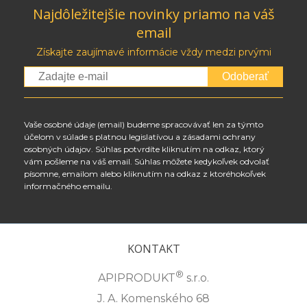
Najdôležitejšie novinky priamo na váš
email
Získajte zaujímavé informácie vždy medzi prvými
Odoberať
Vaše osobné údaje (email) budeme spracovávať len za týmto
účelom v súlade s platnou legislatívou a zásadami ochrany
osobných údajov. Súhlas potvrdíte kliknutím na odkaz, ktorý
vám pošleme na váš email. Súhlas môžete kedykoľvek odvolať
písomne, emailom alebo kliknutím na odkaz z ktoréhokoľvek
informačného emailu.
KONTAKT
®
APIPRODUKT
s.r.o.
J. A. Komenského 68