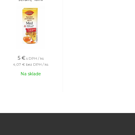
5
€
s DPH / ks
4,07 €
bez DPH / ks
Na sklade