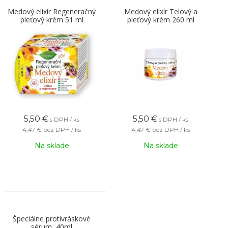
Medový elixír Regeneračný
Medový elixír Telový a
pleťový krém 51 ml
pleťový krém 260 ml
5,50
€
5,50
€
s DPH / ks
s DPH / ks
4,47 €
bez DPH / ks
4,47 €
bez DPH / ks
Na sklade
Na sklade
Špeciálne protivráskové
sérum, 40ml