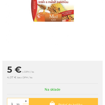
5
€
s DPH / ks
4,07 €
bez DPH / ks
Na sklade
+
ks
Pridať do košíka