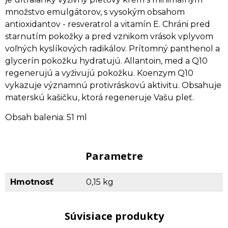
množstvo emulgátorov, s vysokým obsahom
antioxidantov - resveratrol a vitamín E. Chráni pred
starnutím pokožky a pred vznikom vrások vplyvom
voľných kyslíkových radikálov. Prítomný panthenol a
glycerín pokožku hydratujú. Allantoin, med a Q10
regenerujú a vyživujú pokožku. Koenzym Q10
vykazuje významnú protivráskovú aktivitu. Obsahuje
materskú kašičku, ktorá regeneruje Vašu pleť.
Obsah balenia: 51 ml
Parametre
Hmotnosť
0,15 kg
Súvisiace produkty