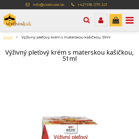
info@vcelivosk.sk
+421 918 079 221
Úvod
Výživný pleťový krém s materskou kašičkou, 51ml
Výživný pleťový krém s materskou kašičkou,
51ml