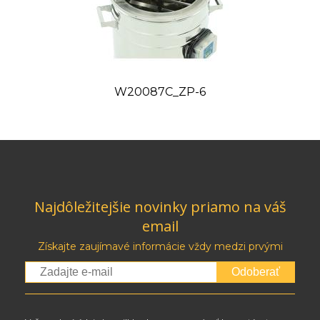
W20087C_ZP-6
Najdôležitejšie novinky priamo na váš
email
Získajte zaujímavé informácie vždy medzi prvými
Odoberať