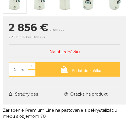
2 856
€
s DPH / ks
2 321,95 €
bez DPH / ks
Na objednávku
+
ks
Pridať do košíka
-
Strážny pes
Otázka na produkt
Zariadenie Premium Line na pastovanie a dekryštalizáciu
medu s objemom 70l.