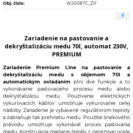
Obj. čislo:
W20087C_ZP
Zariadenie na pastovanie a
dekryštalizáciu medu 70l, automat 230V,
PREMIUM
Zariadenie Premium Line na pastovanie a
dekryštalizáciu medu s objemom 70l a
automatickým ovládaním
plní dve funkcie a to
vykonávanie pastovacieho procesu medu alebo
dekryštalizáciu medu. Používanie elektrických
vykurovacích káblov umožňuje vykurovanie celej
nádoby. Zariadenie je vybavené regulátorom teploty
a zabraňuje tak prehriatiu medu. Použitie šnekového
prevodu umožňuje vykonávať proces pastovania
medu. Konštrukcia miešacej špirály z nerezovej ocele