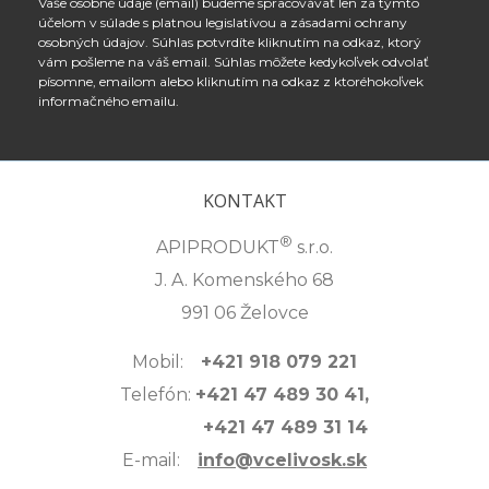
Vaše osobné údaje (email) budeme spracovávať len za týmto
účelom v súlade s platnou legislatívou a zásadami ochrany
osobných údajov. Súhlas potvrdíte kliknutím na odkaz, ktorý
vám pošleme na váš email. Súhlas môžete kedykoľvek odvolať
písomne, emailom alebo kliknutím na odkaz z ktoréhokoľvek
informačného emailu.
KONTAKT
®
APIPRODUKT
s.r.o.
J. A. Komenského 68
991 06 Želovce
Mobil:
+421 918 079 221
Telefón:
+421 47 489 30 41,
+421 47 489 31 14
E-mail:
info@vcelivosk.sk