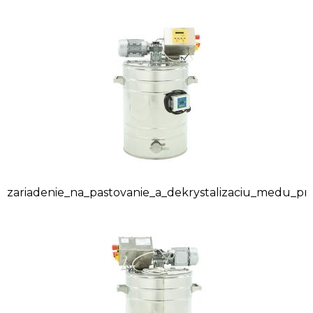
zariadenie_na_pastovanie_a_dekrystalizaciu_medu_p