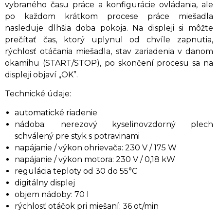
vybraného času práce a konfigurácie ovládania, ale
po každom krátkom procese práce miešadla
nasleduje dlhšia doba pokoja. Na displeji si môžte
prečítať čas, ktorý uplynul od chvíle zapnutia,
rýchlosť otáčania miešadla, stav zariadenia v danom
okamihu (START/STOP), po skončení procesu sa na
displeji objaví „OK”.
Technické údaje:
automatické riadenie
nádoba: nerezový kyselinovzdorný plech
schválený pre styk s potravinami
napájanie / výkon ohrievača: 230 V / 175 W
napájanie / výkon motora: 230 V / 0,18 kW
regulácia teploty od 30 do 55°C
digitálny displej
objem nádoby: 70 l
rýchlosť otáčok pri miešaní: 36 ot/min