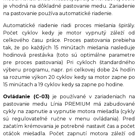
je vhodná na dôkladné pastovanie medu. Zariadenie
na pastovanie používa automatické riadenie.
Automatické riadenie riadi proces miešania špirály.
Počet cyklov kedy je motor vypnutý záleží od
celkového času práce. Proces pastovania prebieha
tak, že po každých 15 minútach miešania nasleduje
hodinová prestávka (toto sú optimálne parametre
pre proces pastovania) Pri cykloch štandardného
výberu programu, napr. pri celkovej dobe 24 hodín
sa rozumie výkon 20 cyklov kedy sa motor zapne po
15 minútach a 19 cyklov kedy sa zapne po hodine.
Ovládanie (C-03)
je používané v zariadeniach na
pastovanie medu Línia PREMIUM má zabudované
cykly na zapnutie a vypnutie motora miešadla (cykly
sú regulovateľné ručne v menu ovládania). Pred
začatím krémovania je potrebné nastaviť čas a počet
otáčok miešadla. Počet zapnutí motora záleží od