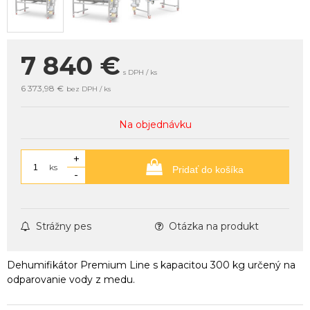
7 840
€
s DPH / ks
6 373,98 €
bez DPH / ks
Na objednávku
+
ks
Pridať do košíka
-
Strážny pes
Otázka na produkt
Dehumifikátor Premium Line s kapacitou 300 kg určený na
odparovanie vody z medu.