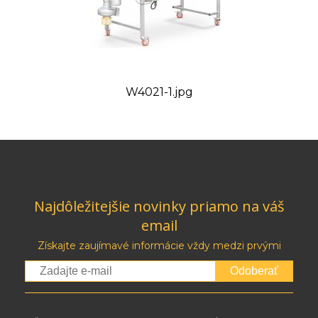
W4021-1.jpg
Najdôležitejšie novinky priamo na váš
email
Získajte zaujímavé informácie vždy medzi prvými
Odoberať