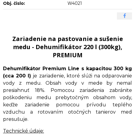
Obj. čislo:
W4021
Zariadenie na pastovanie a sušenie
medu - Dehumifikátor 220 l (300kg),
PREMIUM
Dehumifikátor Premium Line s kapacitou 300 kg
(cca 200 l)
je zariadenie, ktoré slúži na odparovanie
vody z medu. Obsah vody v mede by nemal
presiahnuť 18%. Pomocou zariadenia zabránite
poškodeniu medu prebytočným obsahom vody,
keďže zariadenie pomocou prívodu teplého
vzduchu a rotovaním otočných tanierov med
presušuje.
Technické údaje: