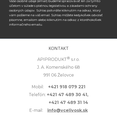
Vaše osobné údaje (email) budeme spracovávať len za týmto
účelom v súlade s platnou legislatívou a zásadami ochrany
osobných údajov. Súhlas potvrdíte kliknutím na odkaz, ktorý
vám pošleme na váš email. Súhlas môžete kedykoľvek odvolať
písomne, emailom alebo kliknutím na odkaz z ktoréhokoľvek
informačného emailu.
KONTAKT
®
APIPRODUKT
s.r.o.
J. A. Komenského 68
991 06 Želovce
Mobil:
+421 918 079 221
Telefón:
+421 47 489 30 41,
+421 47 489 31 14
E-mail:
info@vcelivosk.sk