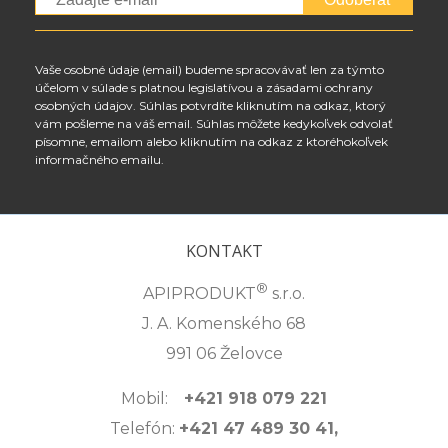
Vaše osobné údaje (email) budeme spracovávať len za týmto
účelom v súlade s platnou legislatívou a zásadami ochrany
osobných údajov. Súhlas potvrdíte kliknutím na odkaz, ktorý
vám pošleme na váš email. Súhlas môžete kedykoľvek odvolať
písomne, emailom alebo kliknutím na odkaz z ktoréhokoľvek
informačného emailu.
KONTAKT
®
APIPRODUKT
s.r.o.
J. A. Komenského 68
991 06 Želovce
Mobil:
+421 918 079 221
Telefón:
+421 47 489 30 41,