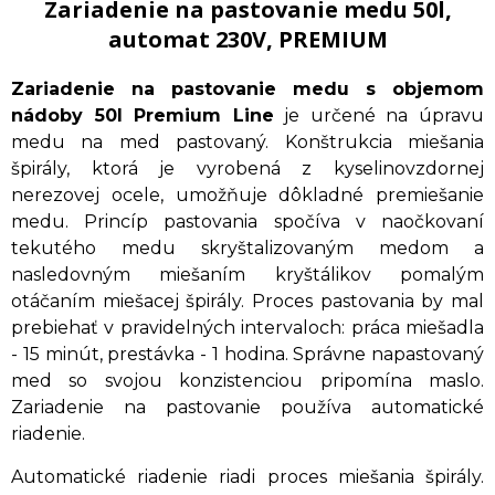
Zariadenie na pastovanie medu 50l,
automat 230V, PREMIUM
Zariadenie na pastovanie medu s objemom
nádoby 50l Premium Line
je určené na úpravu
medu na med pastovaný. Konštrukcia miešania
špirály, ktorá je vyrobená z kyselinovzdornej
nerezovej ocele, umožňuje dôkladné premiešanie
medu. Princíp pastovania spočíva v naočkovaní
tekutého medu skryštalizovaným medom a
nasledovným miešaním kryštálikov pomalým
otáčaním miešacej špirály. Proces pastovania by mal
prebiehať v pravidelných intervaloch: práca miešadla
- 15 minút, prestávka - 1 hodina. Správne napastovaný
med so svojou konzistenciou pripomína maslo.
Zariadenie na pastovanie používa automatické
riadenie.
Automatické riadenie riadi proces miešania špirály.