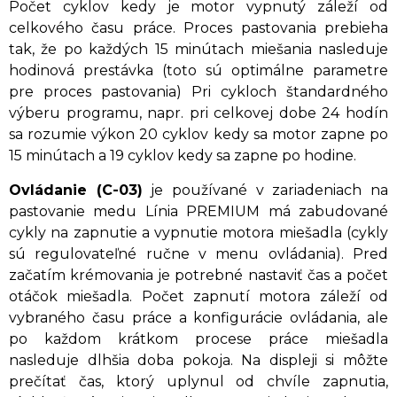
Počet cyklov kedy je motor vypnutý záleží od
celkového času práce. Proces pastovania prebieha
tak, že po každých 15 minútach miešania nasleduje
hodinová prestávka (toto sú optimálne parametre
pre proces pastovania) Pri cykloch štandardného
výberu programu, napr. pri celkovej dobe 24 hodín
sa rozumie výkon 20 cyklov kedy sa motor zapne po
15 minútach a 19 cyklov kedy sa zapne po hodine.
Ovládanie (C-03)
je používané v zariadeniach na
pastovanie medu Línia PREMIUM má zabudované
cykly na zapnutie a vypnutie motora miešadla (cykly
sú regulovateľné ručne v menu ovládania). Pred
začatím krémovania je potrebné nastaviť čas a počet
otáčok miešadla. Počet zapnutí motora záleží od
vybraného času práce a konfigurácie ovládania, ale
po každom krátkom procese práce miešadla
nasleduje dlhšia doba pokoja. Na displeji si môžte
prečítať čas, ktorý uplynul od chvíle zapnutia,