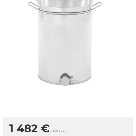
1 482
€
s DPH / ks