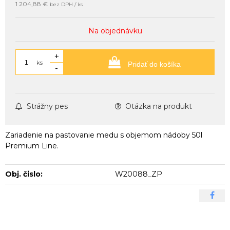
1 204,88 €
bez DPH / ks
Na objednávku
+
ks
Pridať do košíka
-
Strážny pes
Otázka na produkt
Zariadenie na pastovanie medu s objemom nádoby 50l
Premium Line.
Obj. čislo:
W20088_ZP