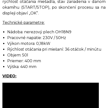
rýchlosť otáčania miešadla, stav zariadenia v danom
okamihu (START/STOP), po skončení procesu sa na
displeji objaví „OK”.
Technické parametre:
Nádoba: nerezový plech OH18N9
Pracovné napätie: 230V / 50Hz
Výkon motora: 0,18kW
Rýchlosť otáčania pri miešaní: 36 otáčok / minútu
Objem: 50l
Priemer: 400 mm
Výška: 440 mm
VIDEO: