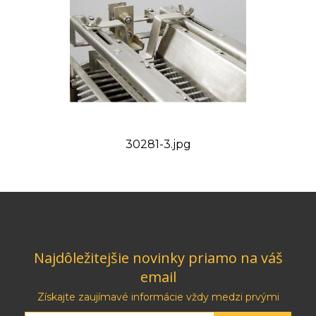
30281-3.jpg
Najdôležitejšie novinky priamo na váš
email
Získajte zaujímavé informácie vždy medzi prvými