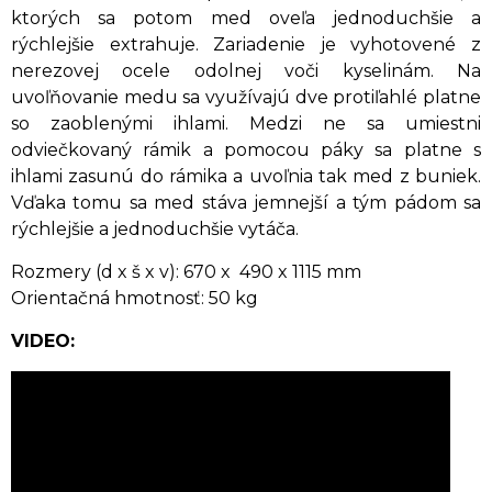
ktorých sa potom med oveľa jednoduchšie a
rýchlejšie extrahuje. Zariadenie je vyhotovené z
nerezovej ocele odolnej voči kyselinám. Na
uvoľňovanie medu sa využívajú dve protiľahlé platne
so zaoblenými ihlami. Medzi ne sa umiestni
odviečkovaný rámik a pomocou páky sa platne s
ihlami zasunú do rámika a uvoľnia tak med z buniek.
Vďaka tomu sa med stáva jemnejší a tým pádom sa
rýchlejšie a jednoduchšie vytáča.
Rozmery (d x š x v): 670 x 490 x 1115 mm
Orientačná hmotnosť: 50 kg
VIDEO: