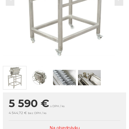
5 590
€
s DPH / ks
4 544,72 €
bez DPH / ks
Na objednávku