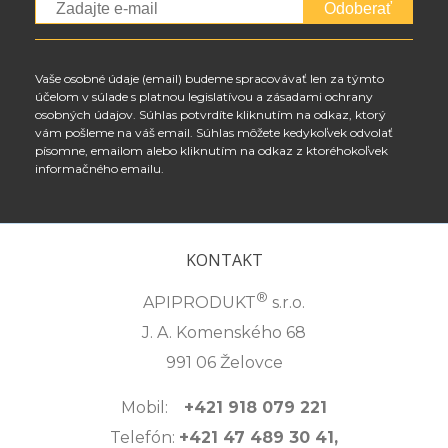
Odoberať
Vaše osobné údaje (email) budeme spracovávať len za týmto
účelom v súlade s platnou legislatívou a zásadami ochrany
osobných údajov. Súhlas potvrdíte kliknutím na odkaz, ktorý
vám pošleme na váš email. Súhlas môžete kedykoľvek odvolať
písomne, emailom alebo kliknutím na odkaz z ktoréhokoľvek
informačného emailu.
KONTAKT
®
APIPRODUKT
s.r.o.
J. A. Komenského 68
991 06 Želovce
Mobil:
+421 918 079 221
Telefón:
+421 47 489 30 41,