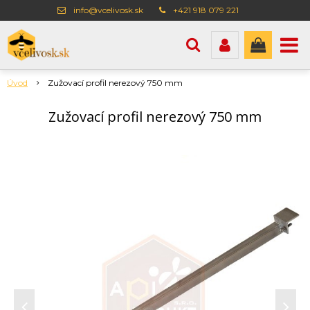
info@vcelivosk.sk
+421 918 079 221
Úvod
Zužovací profil nerezový 750 mm
Zužovací profil nerezový 750 mm