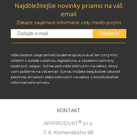
Najdôležitejšie novinky priamo na váš
email
Získajte zaujímavé informácie vždy medzi prvými
Odoberať
Vaše osobné údaje (email) budeme spracovávať len za týmto
účelom v súlade s platnou legislatívou a zásadami ochrany
osobných údajov. Súhlas potvrdíte kliknutím na odkaz, ktorý
vám pošleme na váš email. Súhlas môžete kedykoľvek odvolať
písomne, emailom alebo kliknutím na odkaz z ktoréhokoľvek
informačného emailu.
KONTAKT
®
APIPRODUKT
s.r.o.
J. A. Komenského 68