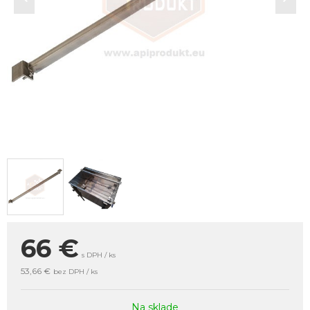
66
€
s DPH / ks
53,66 €
bez DPH / ks
Na sklade