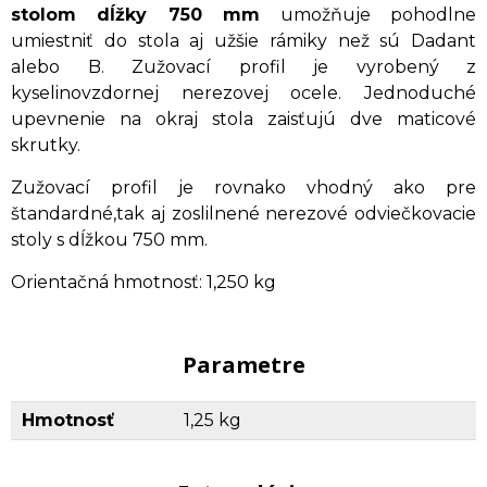
stolom dĺžky 750 mm
umožňuje pohodlne
umiestniť do stola aj užšie rámiky než sú Dadant
alebo B. Zužovací profil je vyrobený z
kyselinovzdornej nerezovej ocele. Jednoduché
upevnenie na okraj stola zaisťujú dve maticové
skrutky.
Zužovací profil je rovnako vhodný ako pre
štandardné,tak aj zoslilnené nerezové odviečkovacie
stoly s dĺžkou 750 mm.
Orientačná hmotnosť: 1,250 kg
Parametre
Hmotnosť
1,25 kg