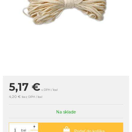
5,17
€
s DPH / bal
4,20 €
bez DPH / bal
Na sklade
+
bal
Pridať do košíka