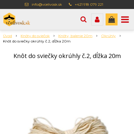
info@vcelivosk.sk
+421 918 079 221
Úvod
Knôty do sviečok
Knôty, balenie 20m
Okrúhly
Knôt do sviečky okrúhly č.2, dĺžka 20m
Knôt do sviečky okrúhly č.2, dĺžka 20m