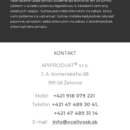
Vaše osobné údaje (email) budeme spracovávať len za týmto
účelom v súlade s platnou legislatívou a zásadami ochrany
osobných údajov. Súhlas potvrdíte kliknutím na odkaz, ktorý
vám pošleme na váš email. Súhlas môžete kedykoľvek odvolať
písomne, emailom alebo kliknutím na odkaz z ktoréhokoľvek
informačného emailu.
KONTAKT
®
APIPRODUKT
s.r.o.
J. A. Komenského 68
991 06 Želovce
Mobil:
+421 918 079 221
Telefón:
+421 47 489 30 41,
+421 47 489 31 14
E-mail:
info@vcelivosk.sk