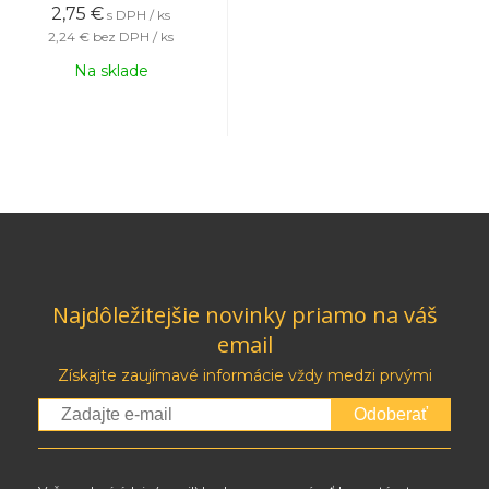
2,75
€
s DPH / ks
2,24 €
bez DPH / ks
Na sklade
Najdôležitejšie novinky priamo na váš
email
Získajte zaujímavé informácie vždy medzi prvými
Odoberať