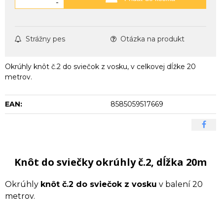
-
Strážny pes
Otázka na produkt
Okrúhly knôt č.2 do sviečok z vosku, v celkovej dĺžke 20
metrov.
EAN:
8585059517669
Knôt do sviečky okrúhly č.2, dĺžka 20m
Okrúhly
knôt č.2 do sviečok z vosku
v balení 20
metrov.