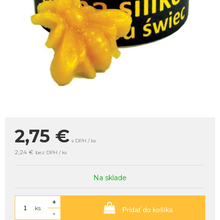
2,75
€
s DPH / ks
2,24 €
bez DPH / ks
Na sklade
+
ks
Pridať do košíka
-