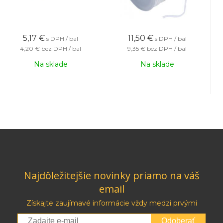
5,17
€
11,50
€
s DPH / bal
s DPH / bal
4,20 €
bez DPH / bal
9,35 €
bez DPH / bal
Na sklade
Na sklade
Najdôležitejšie novinky priamo na váš
email
Získajte zaujímavé informácie vždy medzi prvými
Odoberať