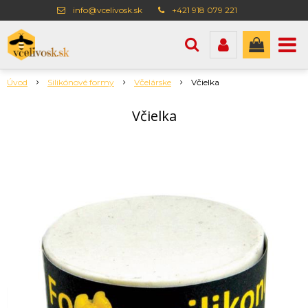
info@vcelivosk.sk
+421 918 079 221
Úvod
Silikónové formy
Včelárske
Včielka
Včielka