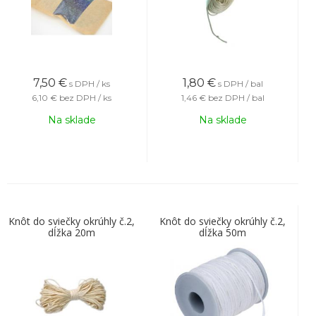
7,50
€
1,80
€
s DPH / ks
s DPH / bal
6,10 €
bez DPH / ks
1,46 €
bez DPH / bal
Na sklade
Na sklade
Knôt do sviečky okrúhly č.2,
Knôt do sviečky okrúhly č.2,
dĺžka 20m
dĺžka 50m