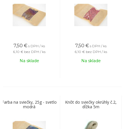
7,50
€
7,50
€
s DPH / ks
s DPH / ks
6,10 €
bez DPH / ks
6,10 €
bez DPH / ks
Na sklade
Na sklade
Farba na sviečky, 25g - svetlo
Knôt do sviečky okrúhly č.2,
modrá
dĺžka 5m