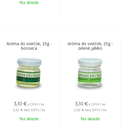
Na sklade
Aróma do sviečok, 25g -
Aróma do sviečok, 25g -
borovica
zelené jablko
3,10
€
3,10
€
s DPH / ks
s DPH / ks
2,52 €
bez DPH / ks
2,52 €
bez DPH / ks
Na sklade
Na sklade