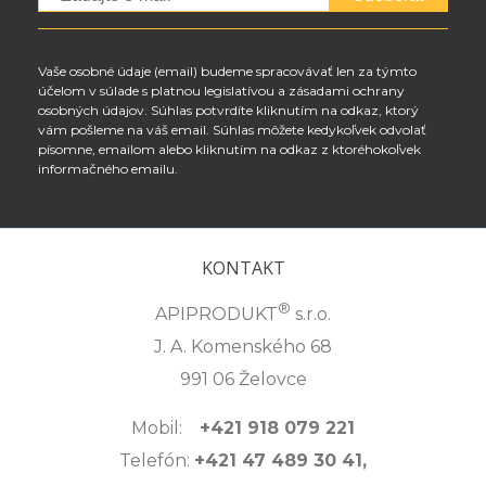
Vaše osobné údaje (email) budeme spracovávať len za týmto
účelom v súlade s platnou legislatívou a zásadami ochrany
osobných údajov. Súhlas potvrdíte kliknutím na odkaz, ktorý
vám pošleme na váš email. Súhlas môžete kedykoľvek odvolať
písomne, emailom alebo kliknutím na odkaz z ktoréhokoľvek
informačného emailu.
KONTAKT
®
APIPRODUKT
s.r.o.
J. A. Komenského 68
991 06 Želovce
Mobil:
+421 918 079 221
Telefón:
+421 47 489 30 41,