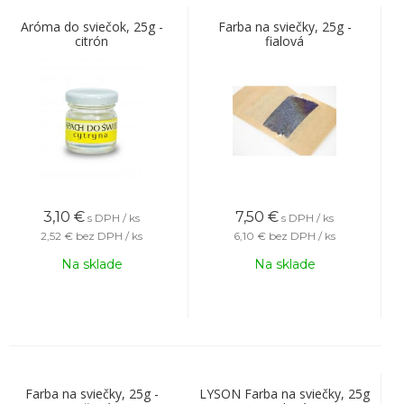
Aróma do sviečok, 25g -
Farba na sviečky, 25g -
citrón
fialová
3,10
€
7,50
€
s DPH / ks
s DPH / ks
2,52 €
bez DPH / ks
6,10 €
bez DPH / ks
Na sklade
Na sklade
Farba na sviečky, 25g -
LYSON Farba na sviečky, 25g