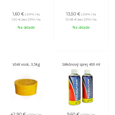
1,60
€
13,50
€
s DPH / ks
s DPH / ks
1,30 €
bez DPH / ks
10,98 €
bez DPH / ks
Na sklade
Na sklade
Včelí vosk, 3,5kg
Silikónový sprej 400 ml
42,90
€
9,60
€
s DPH / ks
s DPH / ks