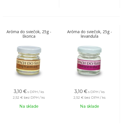
Aróma do sviečok, 25g -
Aróma do sviečok, 25g -
škorica
levanduľa
3,10
€
3,10
€
s DPH / ks
s DPH / ks
2,52 €
bez DPH / ks
2,52 €
bez DPH / ks
Na sklade
Na sklade