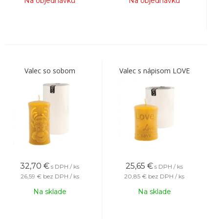
Na objednávku
Na objednávku
Valec so sobom
Valec s nápisom LOVE
32,70
€
25,65
€
s DPH / ks
s DPH / ks
26,59 €
bez DPH / ks
20,85 €
bez DPH / ks
Na sklade
Na sklade