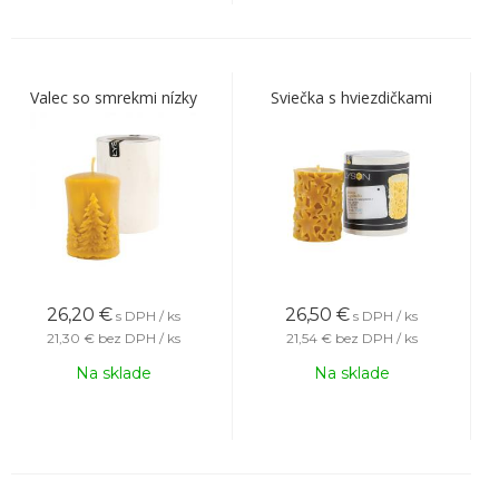
Valec so smrekmi nízky
Sviečka s hviezdičkami
26,20
€
26,50
€
s DPH / ks
s DPH / ks
21,30 €
bez DPH / ks
21,54 €
bez DPH / ks
Na sklade
Na sklade