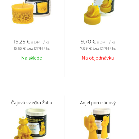
19,25
€
9,70
€
s DPH / ks
s DPH / ks
15,65 €
bez DPH / ks
7,89 €
bez DPH / ks
Na sklade
Na objednávku
Čajová sviečka Žaba
Anjel porcelánový