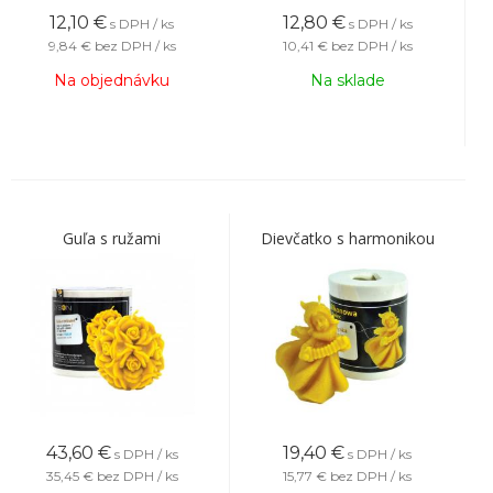
12,10
€
12,80
€
s DPH / ks
s DPH / ks
9,84 €
bez DPH / ks
10,41 €
bez DPH / ks
Na objednávku
Na sklade
Guľa s ružami
Dievčatko s harmonikou
43,60
€
19,40
€
s DPH / ks
s DPH / ks
35,45 €
bez DPH / ks
15,77 €
bez DPH / ks