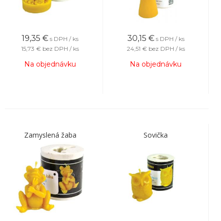
19,35
€
30,15
€
s DPH / ks
s DPH / ks
15,73 €
bez DPH / ks
24,51 €
bez DPH / ks
Na objednávku
Na objednávku
Zamyslená žaba
Sovička