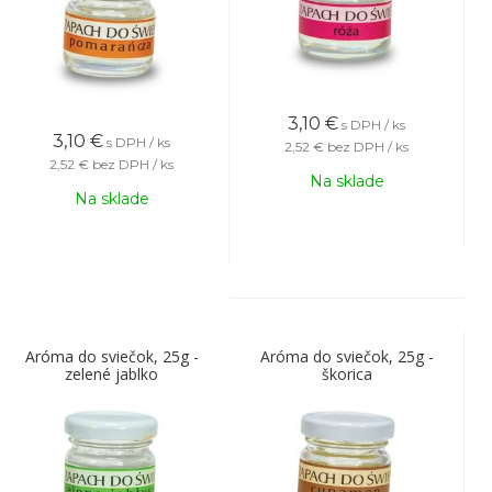
3,10
€
s DPH / ks
3,10
€
s DPH / ks
2,52 €
bez DPH / ks
2,52 €
bez DPH / ks
Na sklade
Na sklade
Aróma do sviečok, 25g -
Aróma do sviečok, 25g -
zelené jablko
škorica