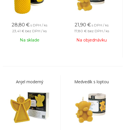
28,80
€
21,90
€
s DPH / ks
s DPH / ks
23,41 €
bez DPH / ks
17,80 €
bez DPH / ks
Na sklade
Na objednávku
Anjel moderný
Medvedík s loptou