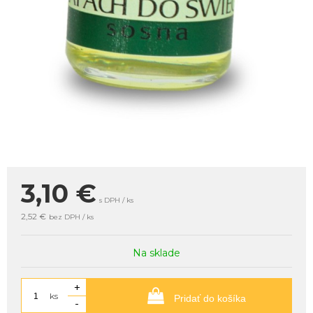
3,10
€
s DPH / ks
2,52 €
bez DPH / ks
Na sklade
+
ks
Pridať do košíka
-