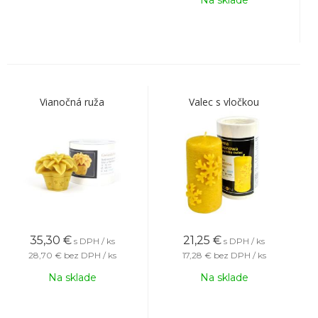
Na sklade
Vianočná ruža
Valec s vločkou
35,30
€
21,25
€
s DPH / ks
s DPH / ks
28,70 €
bez DPH / ks
17,28 €
bez DPH / ks
Na sklade
Na sklade