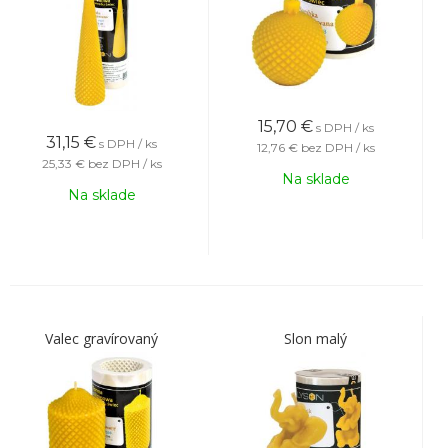
15,70
€
s DPH / ks
31,15
€
s DPH / ks
12,76 €
bez DPH / ks
25,33 €
bez DPH / ks
Na sklade
Na sklade
Valec gravírovaný
Slon malý