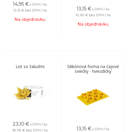
14,95
€
s DPH / ks
13,15
€
s DPH / ks
12,15 €
bez DPH / ks
10,69 €
bez DPH / ks
Na objednávku
Na objednávku
List so žaluďmi
Silikónová forma na čajové
sviečky - hviezdičky
23,10
€
s DPH / ks
13,15
€
s DPH / ks
18,78 €
bez DPH / ks