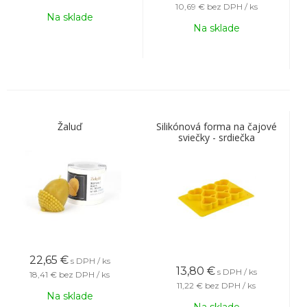
10,69 €
bez DPH / ks
Na sklade
Na sklade
Žaluď
Silikónová forma na čajové
sviečky - srdiečka
22,65
€
s DPH / ks
13,80
€
s DPH / ks
18,41 €
bez DPH / ks
11,22 €
bez DPH / ks
Na sklade