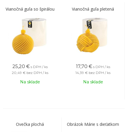
Vianočná guľa so špirálou
Vianočná guľa pletená
25,20
€
17,70
€
s DPH / ks
s DPH / ks
20,49 €
bez DPH / ks
14,39 €
bez DPH / ks
Na sklade
Na sklade
Ovečka plochá
Obrázok Márie s dieťatkom