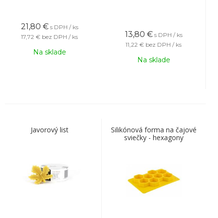
21,80
€
s DPH / ks
13,80
€
s DPH / ks
17,72 €
bez DPH / ks
11,22 €
bez DPH / ks
Na sklade
Na sklade
Javorový list
Silikónová forma na čajové
sviečky - hexagony