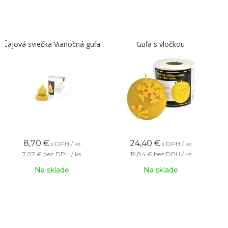
Čajová sviečka Vianočná guľa
Guľa s vločkou
8,70
€
24,40
€
s DPH / ks
s DPH / ks
7,07 €
bez DPH / ks
19,84 €
bez DPH / ks
Na sklade
Na sklade