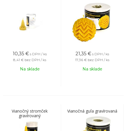
10,35
€
21,35
€
s DPH / ks
s DPH / ks
8,41 €
bez DPH / ks
17,36 €
bez DPH / ks
Na sklade
Na sklade
Vianočný stromček
Vianočná guľa gravírovaná
gravírovaný