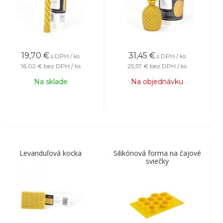
19,70
€
31,45
€
s DPH / ks
s DPH / ks
16,02 €
bez DPH / ks
25,57 €
bez DPH / ks
Na sklade
Na objednávku
Levanduľová kocka
Silikónová forma na čajové
sviečky