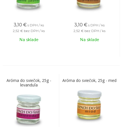
3,10
€
3,10
€
s DPH / ks
s DPH / ks
2,52 €
bez DPH / ks
2,52 €
bez DPH / ks
Na sklade
Na sklade
Aróma do sviečok, 25g -
Aróma do sviečok, 25g - med
levanduľa