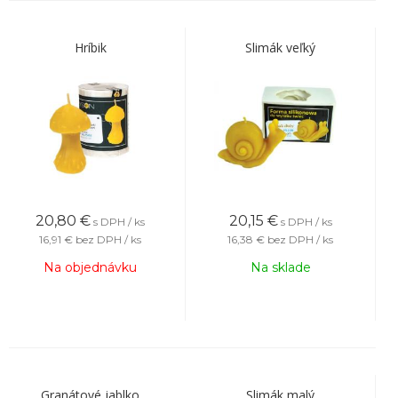
Hríbik
Slimák veľký
20,80
€
20,15
€
s DPH / ks
s DPH / ks
16,91 €
bez DPH / ks
16,38 €
bez DPH / ks
Na objednávku
Na sklade
Granátové jablko
Slimák malý