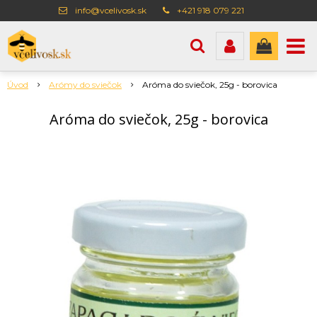
info@vcelivosk.sk
+421 918 079 221
Úvod
Arómy do sviečok
Aróma do sviečok, 25g - borovica
Aróma do sviečok, 25g - borovica