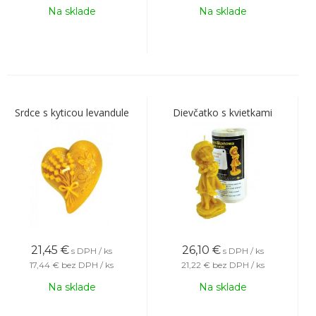
Na sklade
Na sklade
Srdce s kyticou levandule
Dievčatko s kvietkami
21,45
€
26,10
€
s DPH / ks
s DPH / ks
17,44 €
bez DPH / ks
21,22 €
bez DPH / ks
Na sklade
Na sklade