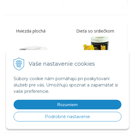
Hviezda plochá
Dieťa so srdiečkom
Vaše nastavenie cookies
Súbory cookie nám pomáhajú pri poskytovaní
služieb pre vás. Umožňujú spoznať a zapamätať si
14,85
€
26,10
€
s DPH / ks
s DPH / ks
vaše preferencie.
12,07 €
bez DPH / ks
21,22 €
bez DPH / ks
Rozumiem
Na sklade
Na sklade
Podrobné nastavenie