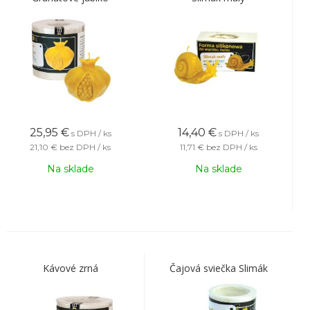
25,95
€
14,40
€
s DPH / ks
s DPH / ks
21,10 €
bez DPH / ks
11,71 €
bez DPH / ks
Na sklade
Na sklade
Kávové zrná
Čajová sviečka Slimák