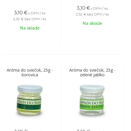
3,10
€
s DPH / ks
3,10
€
s DPH / ks
2,52 €
bez DPH / ks
2,52 €
bez DPH / ks
Na sklade
Na sklade
Aróma do sviečok, 25g -
Aróma do sviečok, 25g -
borovica
zelené jablko