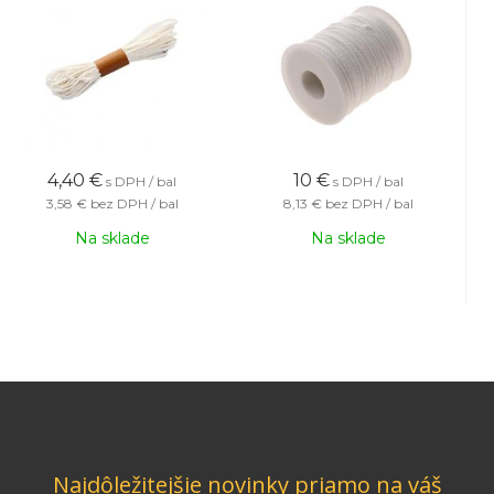
4,40
€
10
€
s DPH / bal
s DPH / bal
3,58 €
bez DPH / bal
8,13 €
bez DPH / bal
Na sklade
Na sklade
Najdôležitejšie novinky priamo na váš