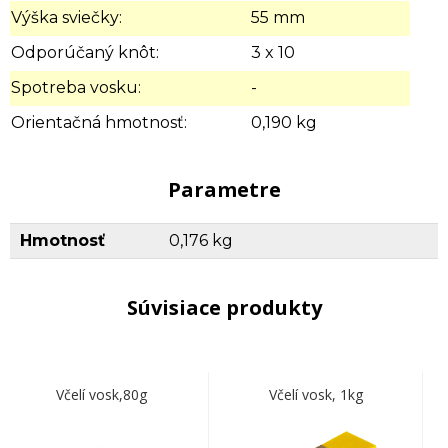
Výška sviečky:
55 mm
Odporúčaný knôt:
3 x 10
Spotreba vosku:
-
Orientačná hmotnosť:
0,190 kg
Parametre
Hmotnosť
0,176 kg
Súvisiace produkty
Včelí vosk,80g
Včelí vosk, 1kg