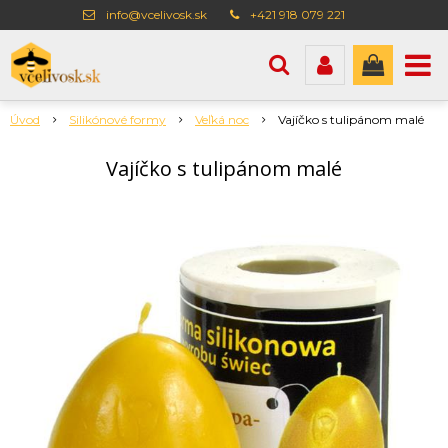
info@vcelivosk.sk
+421 918 079 221
Úvod
Silikónové formy
Veľká noc
Vajíčko s tulipánom malé
Vajíčko s tulipánom malé