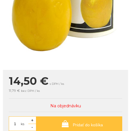
14,50
€
s DPH / ks
11,79 €
bez DPH / ks
Na objednávku
+
ks
Pridať do košíka
-