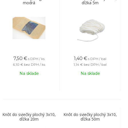
modrá
dĺžka 5m
7,50
€
1,40
€
s DPH / ks
s DPH / bal
6,10 €
bez DPH / ks
1,14 €
bez DPH / bal
Na sklade
Na sklade
Knôt do sviečky plochý 3x10,
Knôt do sviečky plochý 3x10,
dĺžka 20m
dĺžka 50m