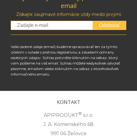
email
Získajte zaujímavé informácie vždy medzi prvými
Odoberať
Vaše osobné údaje (email) budeme spracovávať len za týmto
účelom v súlade s platnou legislatívou a zásadami ochrany
osobných údajov. Súhlas potvrdíte kliknutím na odkaz, ktorý
vám pošleme na váš email. Súhlas môžete kedykoľvek odvolať
písomne, emailom alebo kliknutím na odkaz z ktoréhokoľvek
informačného emailu.
KONTAKT
®
APIPRODUKT
s.r.o.
J. A. Komenského 68
991 06 Želovce