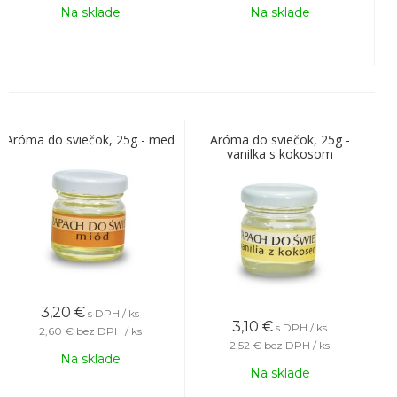
Na sklade
Na sklade
Aróma do sviečok, 25g - med
Aróma do sviečok, 25g -
vanilka s kokosom
3,20
€
s DPH / ks
3,10
€
s DPH / ks
2,60 €
bez DPH / ks
2,52 €
bez DPH / ks
Na sklade
Na sklade