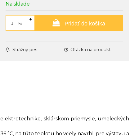
Na sklade
+
Pridať do košíka
ks
-
Strážny pes
Otázka na produkt
, elektrotechnike, sklárskom priemysle, umeleckých
6 °C, na túto teplotu ho včely navrhli pre výstavu a