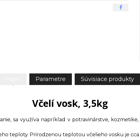
Popis
Parametre
Súvisiace produkty
Včelí vosk, 3,5kg
anie, sa využíva napríklad v potravinárstve, kozmetike
ho teploty. Prirodzenou teplotou včelieho vosku je cca 3