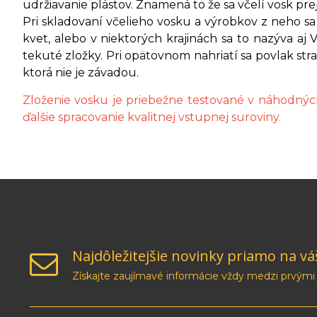
udržiavanie plástov. Znamená to že sa včelí vosk prej
Pri skladovaní včelieho vosku a výrobkov z neho s
kvet, alebo v niektorých krajinách sa to nazýva a
tekuté zložky. Pri opätovnom nahriatí sa povlak stra
ktorá nie je závadou.
Zloženie vosku je priebežne testované v náhodných 
ďalšie spracovanie kvalitnej vstupnej suroviny.
Najdôležitejšie novinky priamo na vá
Získajte zaujímavé informácie vždy medzi prvými