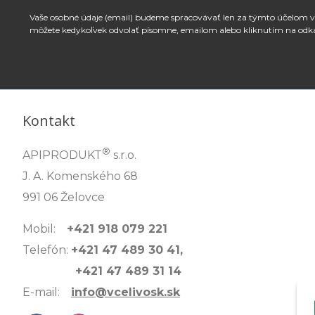
Vaše osobné údaje (email) budeme spracovávať len za týmto účelom v 
môžete kedykoľvek odvolať písomne, emailom alebo kliknutím na odk
Kontakt
®
APIPRODUKT
s.r.o.
J. A. Komenského 68
991 06 Želovce
Mobil:
+421 918 079 221
Telefón:
+421 47 489 30 41,
+421 47 489 31 14
E-mail:
info@vcelivosk.sk