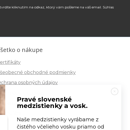
tvrdíte kliknutím na odkaz, ktorý vám pošleme na váš email. Súhlas
šetko o nákupe
ertifikáty
šeobecné obchodné podmienky
chrana osobných údajov
nformácie o cookies
Pravé slovenské
eklamačný poriadok
medzistienky a vosk.
ormuláre
Naše medzistienky vyrábame z
čistého včelieho vosku priamo od