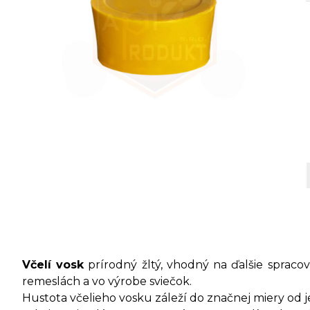
Včelí vosk
prírodný žltý, vhodný na ďalšie spracov
remeslách a vo výrobe sviečok.
Hustota včelieho vosku záleží do značnej miery od je