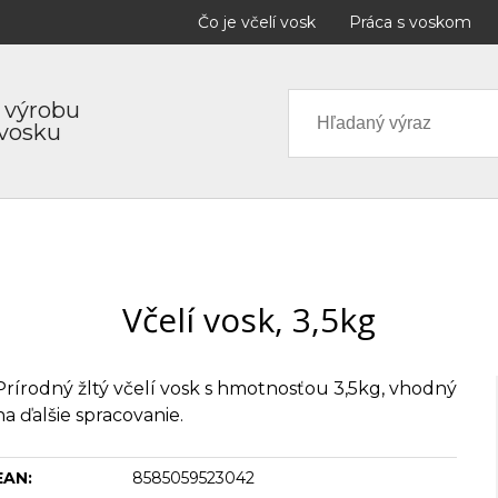
Čo je včelí vosk
Práca s voskom
 výrobu
 vosku
Včelí vosk, 3,5kg
Prírodný žltý včelí vosk s hmotnosťou 3,5kg, vhodný
na ďalšie spracovanie.
EAN:
8585059523042