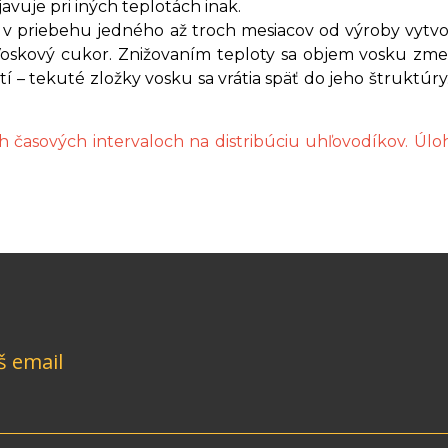
avuje pri iných teplotách inak.
a v priebehu jedného až troch mesiacov od výroby vytvo
j Voskový cukor. Znižovaním teploty sa objem vosku zm
tí – tekuté zložky vosku sa vrátia späť do jeho štruktúr
časových intervaloch na distribúciu uhľovodíkov. Úloh
š email