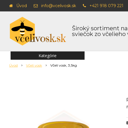
Úvod
info@vcelivosk.sk
+421 918 079 221
Široký sortiment na
sviečok zo včelieho
Kategórie
Úvod
Včelí vosk
Včelí vosk, 3,5kg