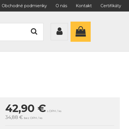
Obchodné podmienky
O nás
Kontakt
Certifikáty
42,90
€
s DPH / ks
34,88 €
bez DPH / ks