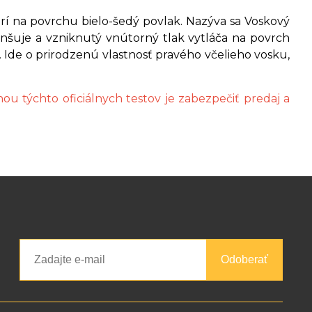
rí na povrchu bielo-šedý povlak. Nazýva sa Voskový
enšuje a vzniknutý vnútorný tlak vytláča na povrch
y. Ide o prirodzenú vlastnosť pravého včelieho vosku,
ou týchto oficiálnych testov je zabezpečiť predaj a
Odoberať