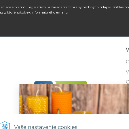
súlade s platnou legislatívou a zásadami ochrany osobných údajov. Súhlas po
az z ktoréhokoľvek informačného emailu.
V
C
V
O
I
R
F
Vaše nastavenie cookies