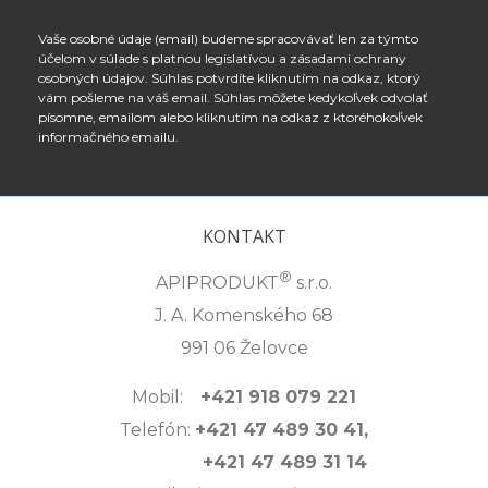
Vaše osobné údaje (email) budeme spracovávať len za týmto
účelom v súlade s platnou legislatívou a zásadami ochrany
osobných údajov. Súhlas potvrdíte kliknutím na odkaz, ktorý
vám pošleme na váš email. Súhlas môžete kedykoľvek odvolať
písomne, emailom alebo kliknutím na odkaz z ktoréhokoľvek
informačného emailu.
KONTAKT
®
APIPRODUKT
s.r.o.
J. A. Komenského 68
991 06 Želovce
Mobil:
+421 918 079 221
Telefón:
+421 47 489 30 41,
+421 47 489 31 14