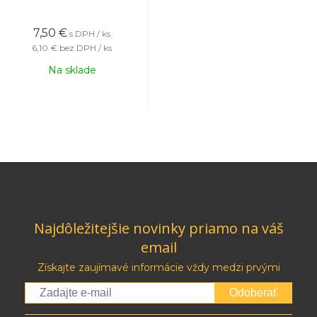
7,50
€
s DPH / ks
6,10 €
bez DPH / ks
Na sklade
Najdôležitejšie novinky priamo na váš
email
Získajte zaujímavé informácie vždy medzi prvými
Odoberať