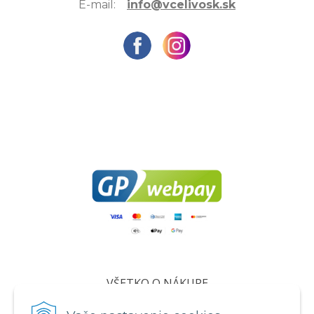
E-mail:
info@vcelivosk.sk
VŠETKO O NÁKUPE
Certifikáty