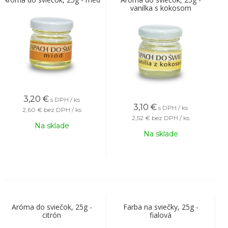
vanilka s kokosom
3,20
€
s DPH / ks
3,10
€
s DPH / ks
2,60 €
bez DPH / ks
2,52 €
bez DPH / ks
Na sklade
Na sklade
Aróma do sviečok, 25g -
Farba na sviečky, 25g -
citrón
fialová