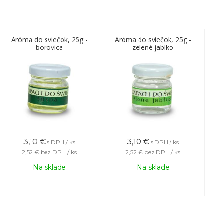
Aróma do sviečok, 25g -
Aróma do sviečok, 25g -
borovica
zelené jablko
3,10
€
3,10
€
s DPH / ks
s DPH / ks
2,52 €
bez DPH / ks
2,52 €
bez DPH / ks
Na sklade
Na sklade