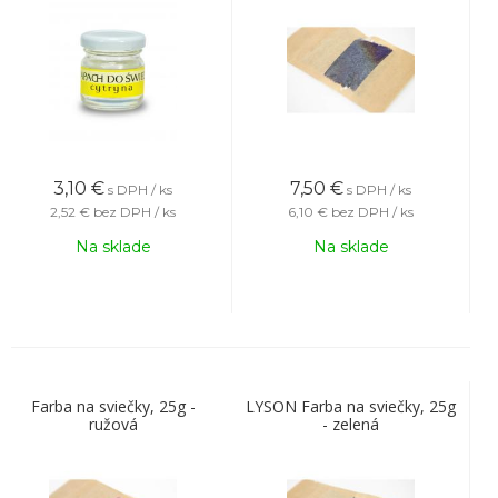
3,10
€
7,50
€
s DPH / ks
s DPH / ks
2,52 €
bez DPH / ks
6,10 €
bez DPH / ks
Na sklade
Na sklade
Farba na sviečky, 25g -
LYSON Farba na sviečky, 25g
ružová
- zelená