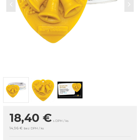
18,40
€
s DPH / ks
14,96 €
bez DPH / ks