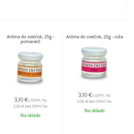
Aróma do sviečok, 25g -
Aróma do sviečok, 25g - ruža
pomaranč
3,10
€
s DPH / ks
3,10
€
s DPH / ks
2,52 €
bez DPH / ks
2,52 €
bez DPH / ks
Na sklade
Na sklade