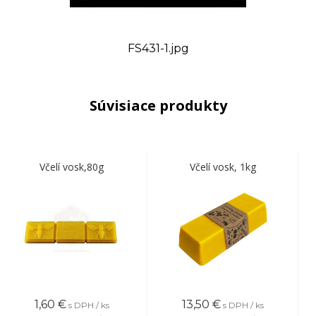
FS431-1.jpg
Súvisiace produkty
Včelí vosk,80g
Včelí vosk, 1kg
1,60
€
13,50
€
s DPH / ks
s DPH / ks