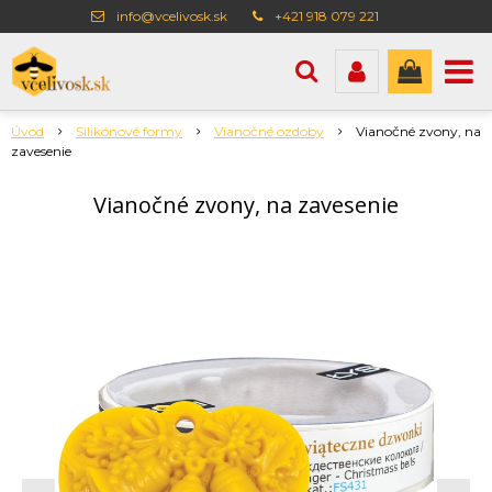
info@vcelivosk.sk
+421 918 079 221
Úvod
Silikónové formy
Vianočné ozdoby
Vianočné zvony, na
zavesenie
Vianočné zvony, na zavesenie