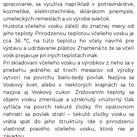
spracovanie, sa využíva napríklad v potravinárstve,
kozmetike, elektrotechnike, sklárskom priemysle,
umeleckých remeslách a vo výrobe sviečok.
Hustota včelieho vosku záleží do značnej miery od
jeho teploty. Prirodzenou teplotou včelieho vosku je
cca 36 °C, na túto teplotu ho včely navrhli pre
výstavu a udržiavanie plástov. Znamená to že sa včelí
vosk prejavuje pri iných teplotách inak.
Pri skladovaní včelieho vosku a výrobkov z neho sa v
priebehu jedného až troch mesiacov od výroby
vytvorí na povrchu bielo-šedý povlak. Nazýva sa
Voskový kvet, alebo v niektorých krajinách sa to
nazýva aj Voskový cukor. Znižovaním teploty sa
objem vosku zmenšuje a vzniknutý vnútorný tlak
vytláča na povrch tekuté zložky. Pri opätovnom
nahriatí sa povlak stratí – tekuté zložky vosku sa
vrátia späť do jeho štruktúry. Ide o prirodzenú
vlastnosť pravého včelieho vosku, ktorá nie je
závadou.