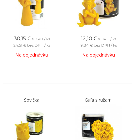
30,15
€
12,10
€
s DPH / ks
s DPH / ks
24,51 €
bez DPH / ks
9,84 €
bez DPH / ks
Na objednávku
Na objednávku
Sovička
Guľa s ružami