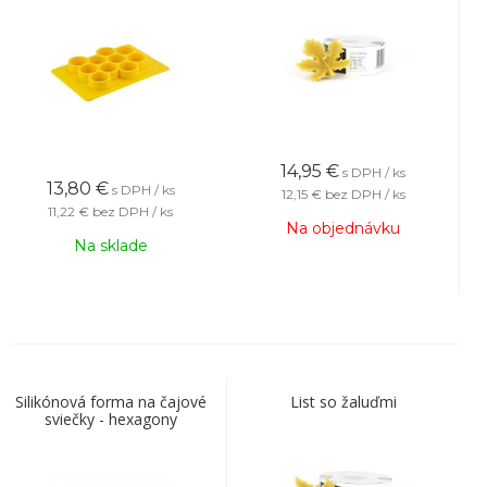
14,95
€
s DPH / ks
13,80
€
s DPH / ks
12,15 €
bez DPH / ks
11,22 €
bez DPH / ks
Na objednávku
Na sklade
Silikónová forma na čajové
List so žaluďmi
sviečky - hexagony