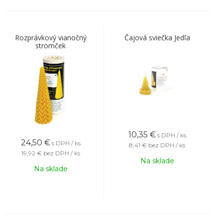
Rozprávkový vianočný
Čajová sviečka Jedľa
stromček
10,35
€
s DPH / ks
24,50
€
s DPH / ks
8,41 €
bez DPH / ks
19,92 €
bez DPH / ks
Na sklade
Na sklade