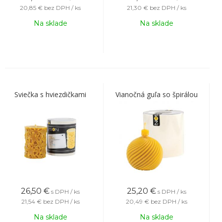
20,85 €
bez DPH / ks
21,30 €
bez DPH / ks
Na sklade
Na sklade
Sviečka s hviezdičkami
Vianočná guľa so špirálou
26,50
€
25,20
€
s DPH / ks
s DPH / ks
21,54 €
bez DPH / ks
20,49 €
bez DPH / ks
Na sklade
Na sklade