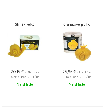
Slimák veľký
Granátové jablko
20,15
€
25,95
€
s DPH / ks
s DPH / ks
16,38 €
bez DPH / ks
21,10 €
bez DPH / ks
Na sklade
Na sklade