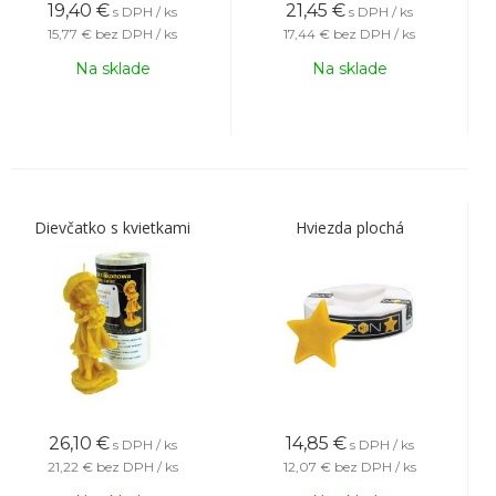
19,40
€
21,45
€
s DPH / ks
s DPH / ks
15,77 €
bez DPH / ks
17,44 €
bez DPH / ks
Na sklade
Na sklade
Dievčatko s kvietkami
Hviezda plochá
26,10
€
14,85
€
s DPH / ks
s DPH / ks
21,22 €
bez DPH / ks
12,07 €
bez DPH / ks