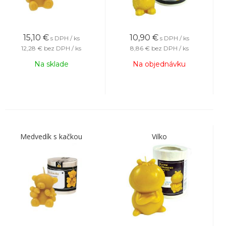
15,10
€
10,90
€
s DPH / ks
s DPH / ks
12,28 €
bez DPH / ks
8,86 €
bez DPH / ks
Na sklade
Na objednávku
Medvedík s kačkou
Vilko