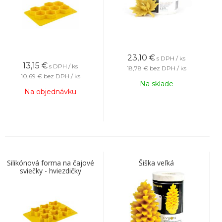
23,10
€
s DPH / ks
13,15
€
s DPH / ks
18,78 €
bez DPH / ks
10,69 €
bez DPH / ks
Na sklade
Na objednávku
Silikónová forma na čajové
Šiška veľká
sviečky - hviezdičky