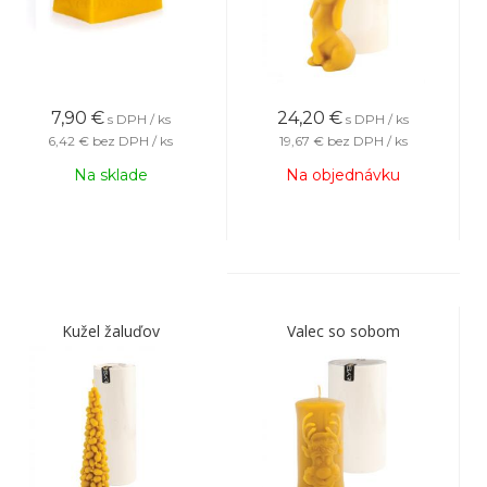
7,90
€
24,20
€
s DPH / ks
s DPH / ks
6,42 €
bez DPH / ks
19,67 €
bez DPH / ks
Na sklade
Na objednávku
Kužel žaluďov
Valec so sobom