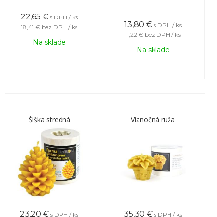
22,65
€
s DPH / ks
13,80
€
s DPH / ks
18,41 €
bez DPH / ks
11,22 €
bez DPH / ks
Na sklade
Na sklade
Šiška stredná
Vianočná ruža
23,20
€
35,30
€
s DPH / ks
s DPH / ks