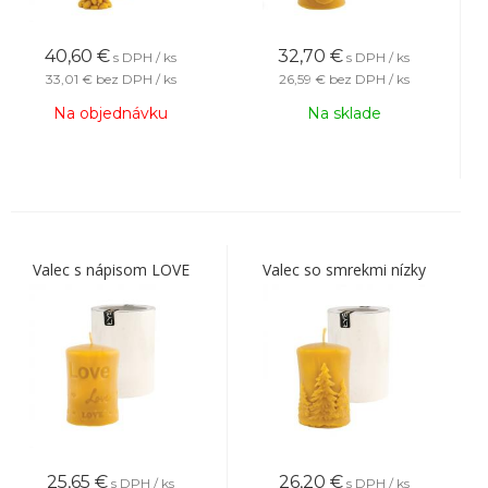
40,60
€
32,70
€
s DPH / ks
s DPH / ks
33,01 €
bez DPH / ks
26,59 €
bez DPH / ks
Na objednávku
Na sklade
Valec s nápisom LOVE
Valec so smrekmi nízky
25,65
€
26,20
€
s DPH / ks
s DPH / ks