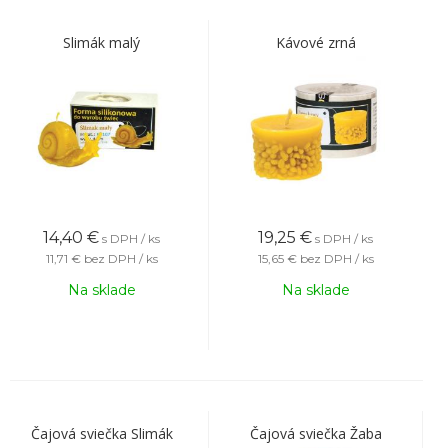
Slimák malý
Kávové zrná
14,40
€
19,25
€
s DPH / ks
s DPH / ks
11,71 €
bez DPH / ks
15,65 €
bez DPH / ks
Na sklade
Na sklade
Čajová sviečka Slimák
Čajová sviečka Žaba