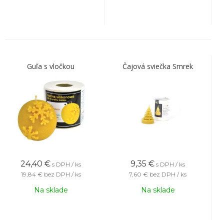
Guľa s vločkou
Čajová sviečka Smrek
24,40
€
9,35
€
s DPH / ks
s DPH / ks
19,84 €
bez DPH / ks
7,60 €
bez DPH / ks
Na sklade
Na sklade