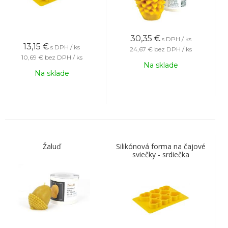
30,35
€
s DPH / ks
13,15
€
s DPH / ks
24,67 €
bez DPH / ks
10,69 €
bez DPH / ks
Na sklade
Na sklade
Žaluď
Silikónová forma na čajové
sviečky - srdiečka