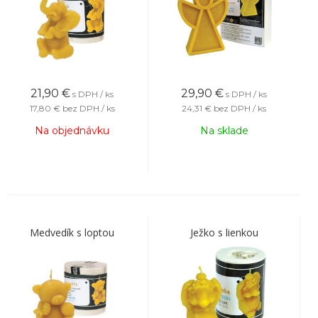
21,90
€
29,90
€
s DPH / ks
s DPH / ks
17,80 €
bez DPH / ks
24,31 €
bez DPH / ks
Na objednávku
Na sklade
Medvedík s loptou
Ježko s lienkou