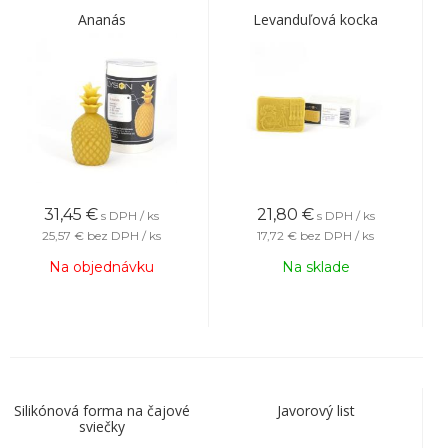
Ananás
Levanduľová kocka
31,45
€
21,80
€
s DPH / ks
s DPH / ks
25,57 €
bez DPH / ks
17,72 €
bez DPH / ks
Na objednávku
Na sklade
Silikónová forma na čajové
Javorový list
sviečky