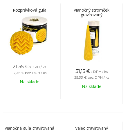
Rozprávková guľa
Vianočný stromček
gravírovaný
21,35
€
s DPH / ks
31,15
€
s DPH / ks
17,36 €
bez DPH / ks
25,33 €
bez DPH / ks
Na sklade
Na sklade
Vianočná guľa gravírovaná
Valec gravírovaný