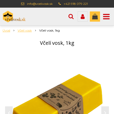
info@vcelivosk.sk
+421 918 079 221
Úvod
Včelí vosk
Včelí vosk, 1kg
Včelí vosk, 1kg