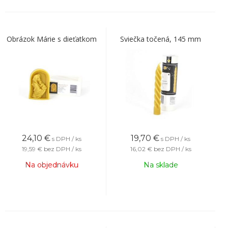
Obrázok Márie s dieťatkom
Sviečka točená, 145 mm
24,10
€
19,70
€
s DPH / ks
s DPH / ks
19,59 €
bez DPH / ks
16,02 €
bez DPH / ks
Na objednávku
Na sklade