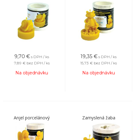
9,70
€
19,35
€
s DPH / ks
s DPH / ks
7,89 €
bez DPH / ks
15,73 €
bez DPH / ks
Na objednávku
Na objednávku
Anjel porcelánový
Zamyslená žaba