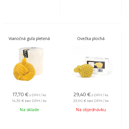
Vianočná guľa pletená
Ovečka plochá
17,70
€
29,40
€
s DPH / ks
s DPH / ks
14,39 €
bez DPH / ks
23,90 €
bez DPH / ks
Na sklade
Na objednávku