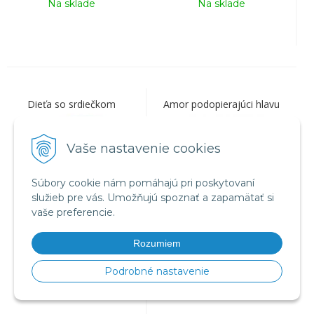
Na sklade
Na sklade
Dieťa so srdiečkom
Amor podopierajúci hlavu
Vaše nastavenie cookies
Súbory cookie nám pomáhajú pri poskytovaní
služieb pre vás. Umožňujú spoznať a zapamätať si
vaše preferencie.
26,10
€
20
€
s DPH / ks
s DPH / ks
Rozumiem
21,22 €
bez DPH / ks
16,26 €
bez DPH / ks
Podrobné nastavenie
Na sklade
Na sklade