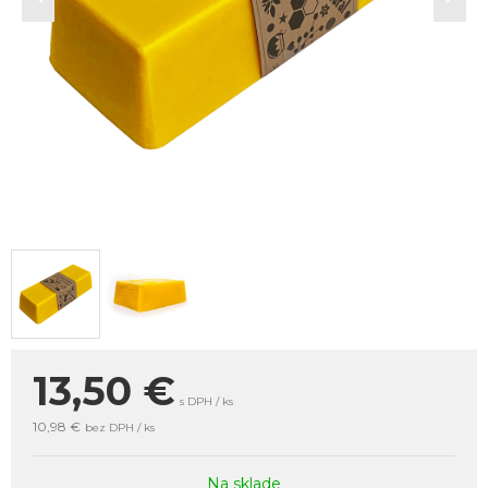
13,50
€
s DPH / ks
10,98 €
bez DPH / ks
Na sklade