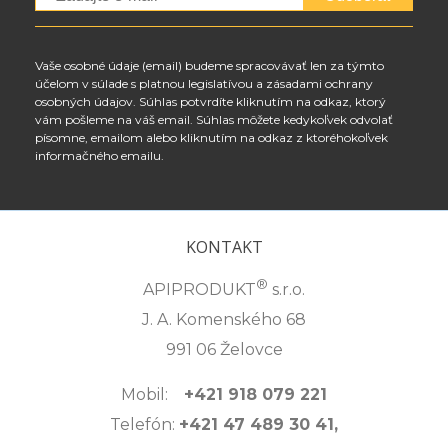
Vaše osobné údaje (email) budeme spracovávať len za týmto
účelom v súlade s platnou legislatívou a zásadami ochrany
osobných údajov. Súhlas potvrdíte kliknutím na odkaz, ktorý
vám pošleme na váš email. Súhlas môžete kedykoľvek odvolať
písomne, emailom alebo kliknutím na odkaz z ktoréhokoľvek
informačného emailu.
KONTAKT
®
APIPRODUKT
s.r.o.
J. A. Komenského 68
991 06 Želovce
Mobil:
+421 918 079 221
Telefón:
+421 47 489 30 41,