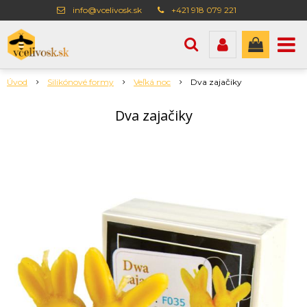
info@vcelivosk.sk
+421 918 079 221
Úvod
Silikónové formy
Veľká noc
Dva zajačiky
Dva zajačiky