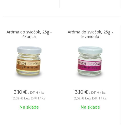
Aróma do sviečok, 25g -
Aróma do sviečok, 25g -
škorica
levanduľa
3,10
€
3,10
€
s DPH / ks
s DPH / ks
2,52 €
bez DPH / ks
2,52 €
bez DPH / ks
Na sklade
Na sklade