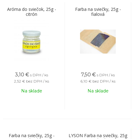
Aróma do sviečok, 25g -
Farba na sviečky, 25g -
citrón
fialová
3,10
€
7,50
€
s DPH / ks
s DPH / ks
2,52 €
bez DPH / ks
6,10 €
bez DPH / ks
Na sklade
Na sklade
Farba na sviečky, 25g -
LYSON Farba na sviečky, 25g