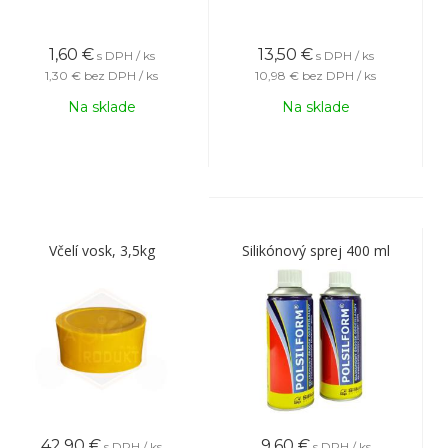
1,60
€
13,50
€
s DPH / ks
s DPH / ks
1,30 €
bez DPH / ks
10,98 €
bez DPH / ks
Na sklade
Na sklade
Včelí vosk, 3,5kg
Silikónový sprej 400 ml
42,90
€
9,60
€
s DPH / ks
s DPH / ks