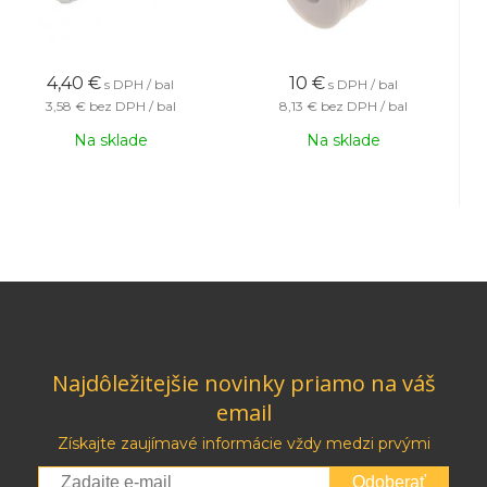
4,40
€
10
€
s DPH / bal
s DPH / bal
3,58 €
bez DPH / bal
8,13 €
bez DPH / bal
Na sklade
Na sklade
Najdôležitejšie novinky priamo na váš
email
Získajte zaujímavé informácie vždy medzi prvými
Odoberať