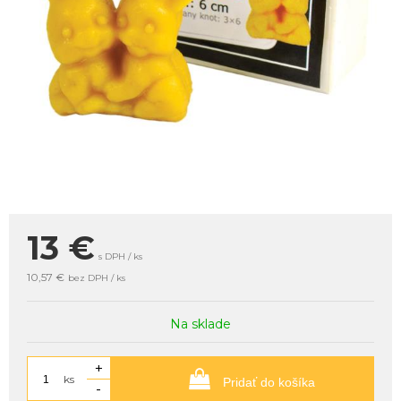
13
€
s DPH / ks
10,57 €
bez DPH / ks
Na sklade
+
ks
Pridať do košíka
-