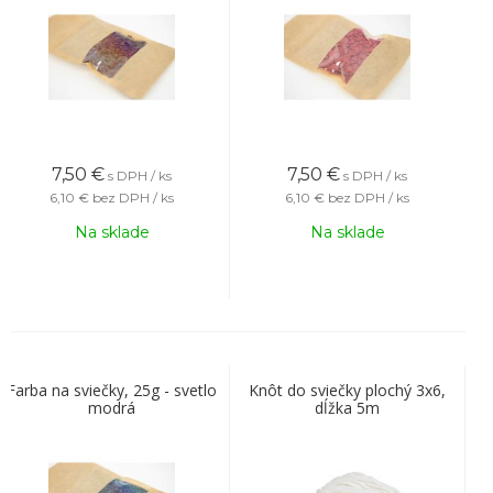
7,50
€
7,50
€
s DPH / ks
s DPH / ks
6,10 €
bez DPH / ks
6,10 €
bez DPH / ks
Na sklade
Na sklade
Farba na sviečky, 25g - svetlo
Knôt do sviečky plochý 3x6,
modrá
dĺžka 5m