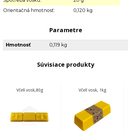
Spotreba vosku:
20 g
Orientačná hmotnosť:
0,120 kg
Parametre
Hmotnosť
0,119 kg
Súvisiace produkty
Včelí vosk,80g
Včelí vosk, 1kg