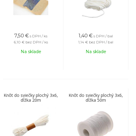
7,50
€
1,40
€
s DPH / ks
s DPH / bal
6,10 €
bez DPH / ks
1,14 €
bez DPH / bal
Na sklade
Na sklade
Knôt do sviečky plochý 3x6,
Knôt do sviečky plochý 3x6,
dĺžka 20m
dĺžka 50m