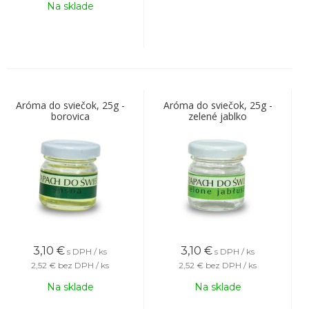
Na sklade
Aróma do sviečok, 25g -
Aróma do sviečok, 25g -
borovica
zelené jablko
3,10
€
3,10
€
s DPH / ks
s DPH / ks
2,52 €
bez DPH / ks
2,52 €
bez DPH / ks
Na sklade
Na sklade