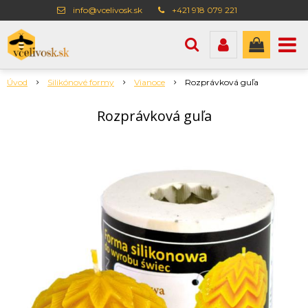
info@vcelivosk.sk
+421 918 079 221
Úvod
Silikónové formy
Vianoce
Rozprávková guľa
Rozprávková guľa