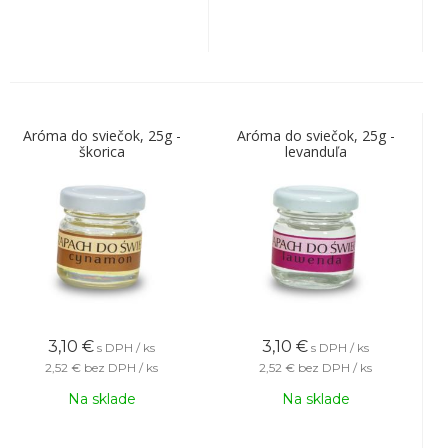
Aróma do sviečok, 25g -
Aróma do sviečok, 25g -
škorica
levanduľa
3,10
€
3,10
€
s DPH / ks
s DPH / ks
2,52 €
bez DPH / ks
2,52 €
bez DPH / ks
Na sklade
Na sklade