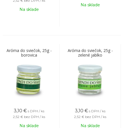
2,52 €
bez DPH / ks
Na sklade
Na sklade
Aróma do sviečok, 25g -
Aróma do sviečok, 25g -
borovica
zelené jablko
3,10
€
3,10
€
s DPH / ks
s DPH / ks
2,52 €
bez DPH / ks
2,52 €
bez DPH / ks
Na sklade
Na sklade