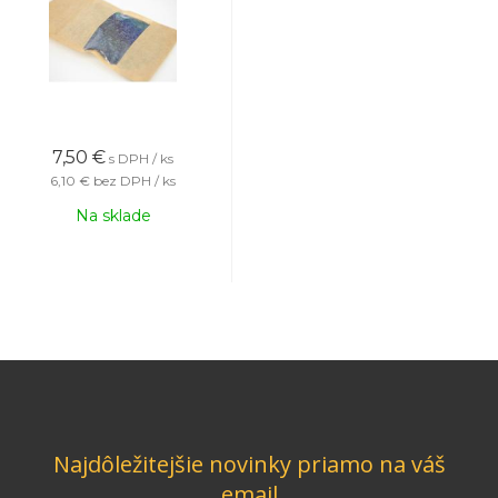
7,50
€
s DPH / ks
6,10 €
bez DPH / ks
Na sklade
Najdôležitejšie novinky priamo na váš
email