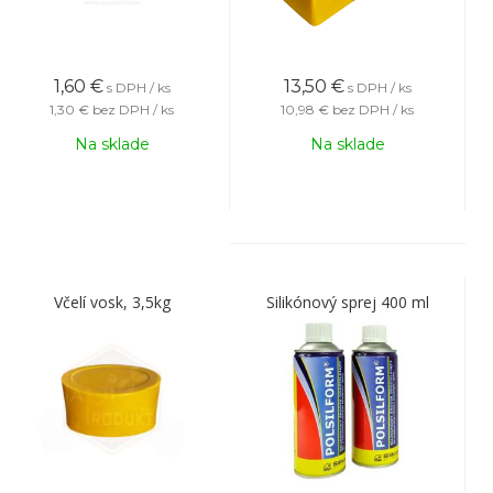
1,60
€
13,50
€
s DPH / ks
s DPH / ks
1,30 €
bez DPH / ks
10,98 €
bez DPH / ks
Na sklade
Na sklade
Včelí vosk, 3,5kg
Silikónový sprej 400 ml