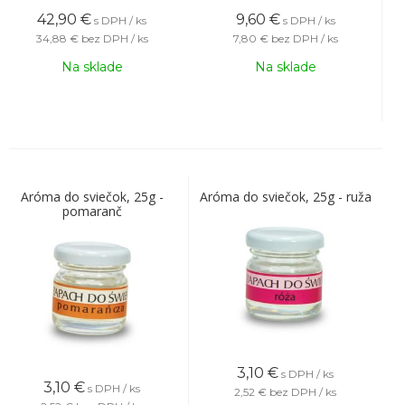
42,90
€
9,60
€
s DPH / ks
s DPH / ks
34,88 €
bez DPH / ks
7,80 €
bez DPH / ks
Na sklade
Na sklade
Aróma do sviečok, 25g -
Aróma do sviečok, 25g - ruža
pomaranč
3,10
€
s DPH / ks
3,10
€
s DPH / ks
2,52 €
bez DPH / ks