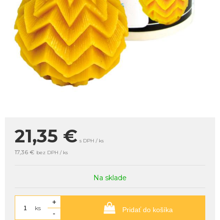
21,35
€
s DPH / ks
17,36 €
bez DPH / ks
Na sklade
+
ks
Pridať do košíka
-