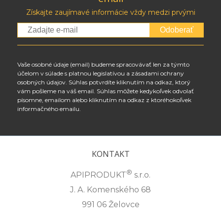
Získajte zaujímavé informácie vždy medzi prvými
Odoberať
Vaše osobné údaje (email) budeme spracovávať len za týmto
účelom v súlade s platnou legislatívou a zásadami ochrany
osobných údajov. Súhlas potvrdíte kliknutím na odkaz, ktorý
vám pošleme na váš email. Súhlas môžete kedykoľvek odvolať
písomne, emailom alebo kliknutím na odkaz z ktoréhokoľvek
informačného emailu.
KONTAKT
®
APIPRODUKT
s.r.o.
J. A. Komenského 68
991 06 Želovce