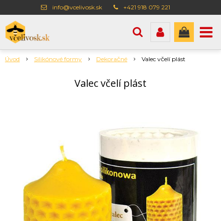
info@vcelivosk.sk
+421 918 079 221
Úvod
Silikónové formy
Dekoračné
Valec včelí plást
Valec včelí plást