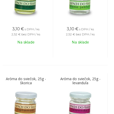
3,10
€
3,10
€
s DPH / ks
s DPH / ks
2,52 €
bez DPH / ks
2,52 €
bez DPH / ks
Na sklade
Na sklade
Aróma do sviečok, 25g -
Aróma do sviečok, 25g -
škorica
levanduľa