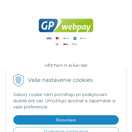
VŠETKO O NÁKUPE
Certifikáty
Vaše nastavenie cookies
Všeobecné obchodné podmienky
Súbory cookie nám pomáhajú pri poskytovaní
Ochrana osobných údajov
služieb pre vás. Umožňujú spoznať a zapamätať si
Informácie o cookies
vaše preferencie.
Reklamačný poriadok
Rozumiem
Formuláre
Podrobné nastavenie