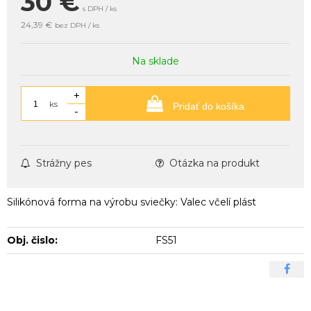
30
€
s DPH / ks
24,39 €
bez DPH / ks
Na sklade
+
ks
Pridať do košíka
-
Strážny pes
Otázka na produkt
Silikónová forma na výrobu sviečky: Valec včelí plást
Obj. čislo:
FS51