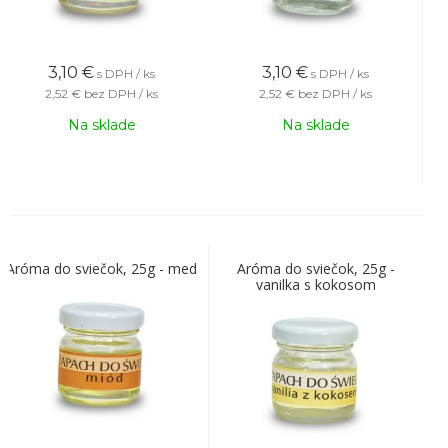
3,10
€
3,10
€
s DPH / ks
s DPH / ks
2,52 €
bez DPH / ks
2,52 €
bez DPH / ks
Na sklade
Na sklade
Aróma do sviečok, 25g - med
Aróma do sviečok, 25g -
vanilka s kokosom