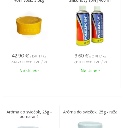
Včelí vosk, 3,5kg
Silikónový sprej 400 ml
42,90
€
9,60
€
s DPH / ks
s DPH / ks
34,88 €
bez DPH / ks
7,80 €
bez DPH / ks
Na sklade
Na sklade
Aróma do sviečok, 25g -
Aróma do sviečok, 25g - ruža
pomaranč