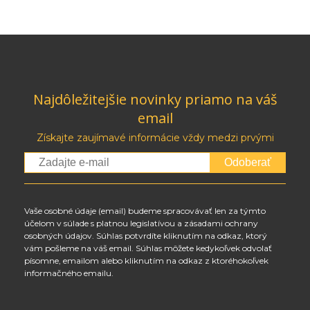
Najdôležitejšie novinky priamo na váš
email
Získajte zaujímavé informácie vždy medzi prvými
Odoberať
Vaše osobné údaje (email) budeme spracovávať len za týmto
účelom v súlade s platnou legislatívou a zásadami ochrany
osobných údajov. Súhlas potvrdíte kliknutím na odkaz, ktorý
vám pošleme na váš email. Súhlas môžete kedykoľvek odvolať
písomne, emailom alebo kliknutím na odkaz z ktoréhokoľvek
informačného emailu.