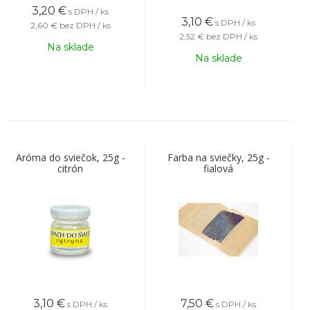
3,20
€
s DPH / ks
3,10
€
s DPH / ks
2,60 €
bez DPH / ks
2,52 €
bez DPH / ks
Na sklade
Na sklade
Aróma do sviečok, 25g -
Farba na sviečky, 25g -
citrón
fialová
3,10
€
7,50
€
s DPH / ks
s DPH / ks