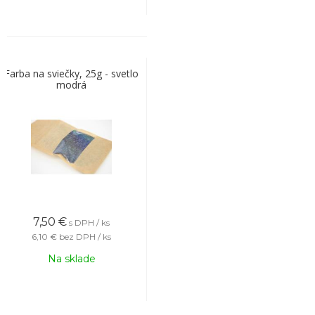
Farba na sviečky, 25g - svetlo
modrá
7,50
€
s DPH / ks
6,10 €
bez DPH / ks
Na sklade