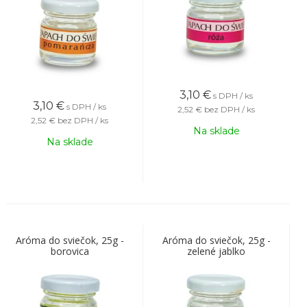
3,10
€
s DPH / ks
3,10
€
s DPH / ks
2,52 €
bez DPH / ks
2,52 €
bez DPH / ks
Na sklade
Na sklade
Aróma do sviečok, 25g -
Aróma do sviečok, 25g -
borovica
zelené jablko