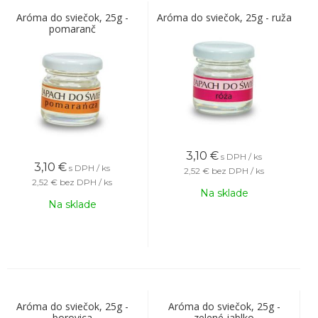
Aróma do sviečok, 25g -
Aróma do sviečok, 25g - ruža
pomaranč
3,10
€
s DPH / ks
3,10
€
s DPH / ks
2,52 €
bez DPH / ks
2,52 €
bez DPH / ks
Na sklade
Na sklade
Aróma do sviečok, 25g -
Aróma do sviečok, 25g -
borovica
zelené jablko