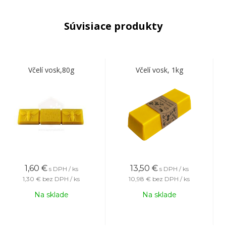
Súvisiace produkty
Včelí vosk,80g
Včelí vosk, 1kg
1,60
€
13,50
€
s DPH / ks
s DPH / ks
1,30 €
bez DPH / ks
10,98 €
bez DPH / ks
Na sklade
Na sklade