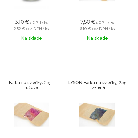
3,10
€
7,50
€
s DPH / ks
s DPH / ks
2,52 €
bez DPH / ks
6,10 €
bez DPH / ks
Na sklade
Na sklade
Farba na sviečky, 25g -
LYSON Farba na sviečky, 25g
ružová
- zelená