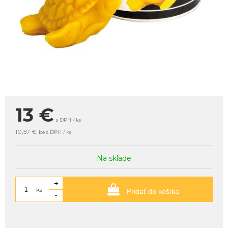
13
€
s DPH / ks
10,57 €
bez DPH / ks
Na sklade
+
ks
Pridať do košíka
-