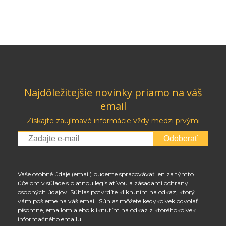
Najdôležitejšie novinky priamo na váš
email
Získajte zaujímavé informácie vždy medzi prvými
Odoberať
Vaše osobné údaje (email) budeme spracovávať len za týmto
účelom v súlade s platnou legislatívou a zásadami ochrany
osobných údajov. Súhlas potvrdíte kliknutím na odkaz, ktorý
vám pošleme na váš email. Súhlas môžete kedykoľvek odvolať
písomne, emailom alebo kliknutím na odkaz z ktoréhokoľvek
informačného emailu.