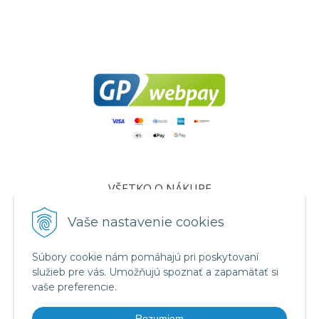
VŠETKO O NÁKUPE
Certifikáty
Vaše nastavenie cookies
Všeobecné obchodné podmienky
Súbory cookie nám pomáhajú pri poskytovaní
Ochrana osobných údajov
služieb pre vás. Umožňujú spoznať a zapamätať si
Informácie o cookies
vaše preferencie.
Reklamačný poriadok
Rozumiem