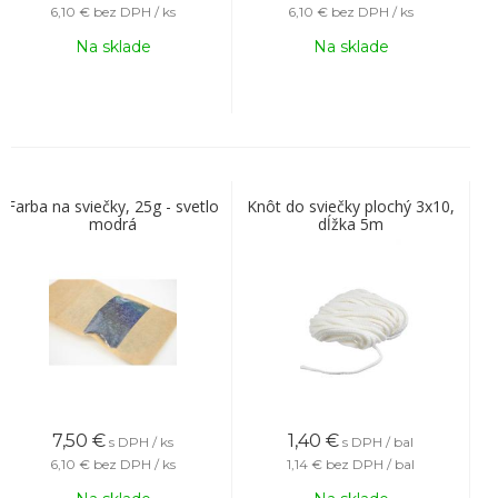
6,10 €
bez DPH / ks
6,10 €
bez DPH / ks
Na sklade
Na sklade
Farba na sviečky, 25g - svetlo
Knôt do sviečky plochý 3x10,
modrá
dĺžka 5m
7,50
€
1,40
€
s DPH / ks
s DPH / bal
6,10 €
bez DPH / ks
1,14 €
bez DPH / bal