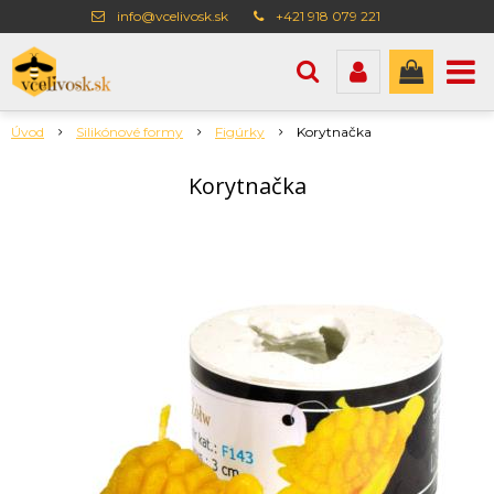
info@vcelivosk.sk
+421 918 079 221
Úvod
Silikónové formy
Figúrky
Korytnačka
Korytnačka