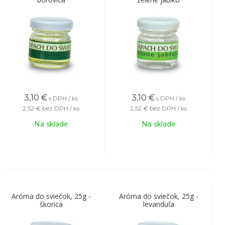
3,10
€
3,10
€
s DPH / ks
s DPH / ks
2,52 €
bez DPH / ks
2,52 €
bez DPH / ks
Na sklade
Na sklade
Aróma do sviečok, 25g -
Aróma do sviečok, 25g -
škorica
levanduľa