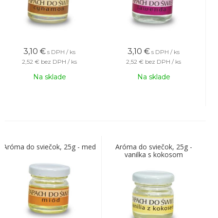
3,10
€
3,10
€
s DPH / ks
s DPH / ks
2,52 €
bez DPH / ks
2,52 €
bez DPH / ks
Na sklade
Na sklade
Aróma do sviečok, 25g - med
Aróma do sviečok, 25g -
vanilka s kokosom