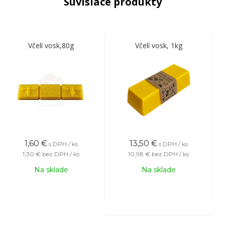
Súvisiace produkty
Včelí vosk,80g
Včelí vosk, 1kg
1,60
€
13,50
€
s DPH / ks
s DPH / ks
1,30 €
bez DPH / ks
10,98 €
bez DPH / ks
Na sklade
Na sklade