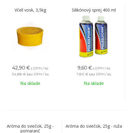
Včelí vosk, 3,5kg
Silikónový sprej 400 ml
42,90
€
9,60
€
s DPH / ks
s DPH / ks
34,88 €
bez DPH / ks
7,80 €
bez DPH / ks
Na sklade
Na sklade
Aróma do sviečok, 25g -
Aróma do sviečok, 25g - ruža
pomaranč