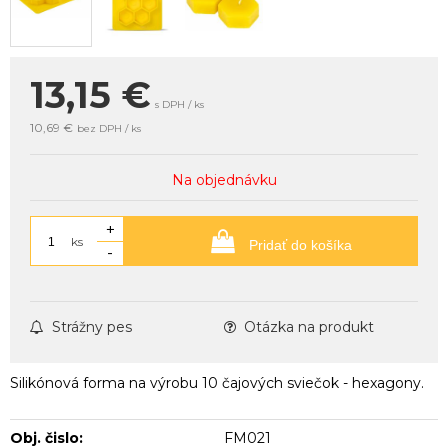
13,15
€
s DPH / ks
10,69 €
bez DPH / ks
Na objednávku
+
ks
Pridať do košíka
-
Strážny pes
Otázka na produkt
Silikónová forma na výrobu 10 čajových sviečok - hexagony.
Obj. čislo:
FM021