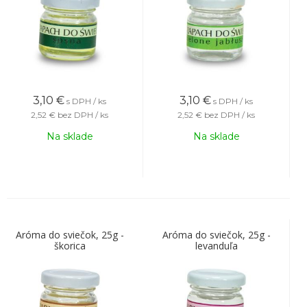
3,10
€
3,10
€
s DPH / ks
s DPH / ks
2,52 €
bez DPH / ks
2,52 €
bez DPH / ks
Na sklade
Na sklade
Aróma do sviečok, 25g -
Aróma do sviečok, 25g -
škorica
levanduľa