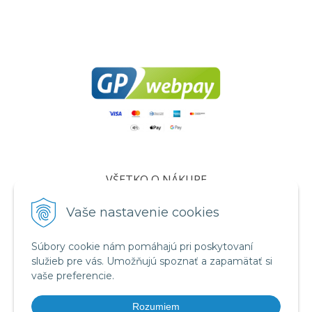
VŠETKO O NÁKUPE
Certifikáty
Vaše nastavenie cookies
Všeobecné obchodné podmienky
Súbory cookie nám pomáhajú pri poskytovaní
Ochrana osobných údajov
služieb pre vás. Umožňujú spoznať a zapamätať si
Informácie o cookies
vaše preferencie.
Reklamačný poriadok
Rozumiem
Formuláre