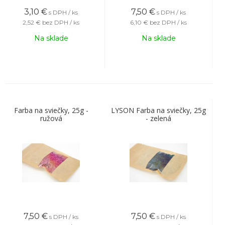
3,10
€
7,50
€
s DPH / ks
s DPH / ks
2,52 €
bez DPH / ks
6,10 €
bez DPH / ks
Na sklade
Na sklade
Farba na sviečky, 25g -
LYSON Farba na sviečky, 25g
ružová
- zelená
7,50
€
7,50
€
s DPH / ks
s DPH / ks