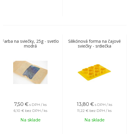
Farba na sviečky, 25g - svetlo
Silikónová forma na čajové
modrá
sviečky - srdiečka
7,50
€
13,80
€
s DPH / ks
s DPH / ks
6,10 €
bez DPH / ks
11,22 €
bez DPH / ks
Na sklade
Na sklade