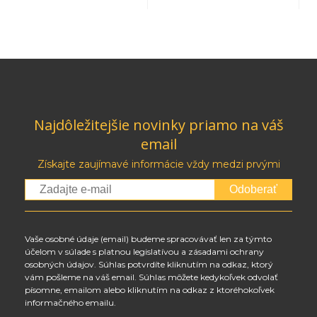
Najdôležitejšie novinky priamo na váš
email
Získajte zaujímavé informácie vždy medzi prvými
Odoberať
Vaše osobné údaje (email) budeme spracovávať len za týmto
účelom v súlade s platnou legislatívou a zásadami ochrany
osobných údajov. Súhlas potvrdíte kliknutím na odkaz, ktorý
vám pošleme na váš email. Súhlas môžete kedykoľvek odvolať
písomne, emailom alebo kliknutím na odkaz z ktoréhokoľvek
informačného emailu.