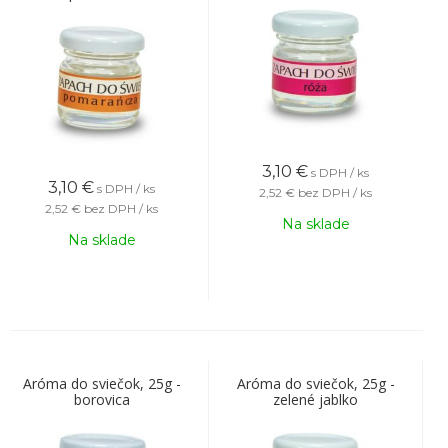
3,10
€
s DPH / ks
3,10
€
s DPH / ks
2,52 €
bez DPH / ks
2,52 €
bez DPH / ks
Na sklade
Na sklade
Aróma do sviečok, 25g -
Aróma do sviečok, 25g -
borovica
zelené jablko