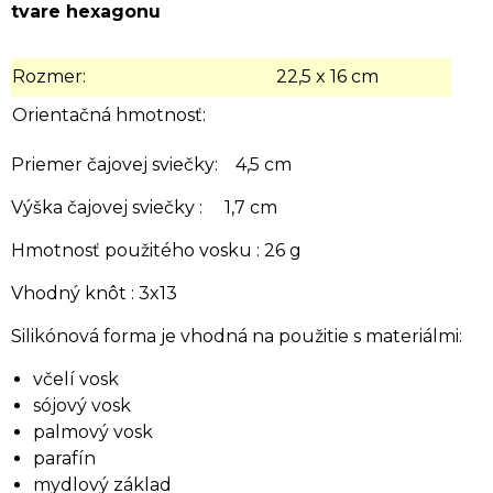
tvare hexagonu
Rozmer:
22,5 x 16 cm
Orientačná hmotnosť:
Priemer čajovej sviečky: 4,5 cm
Výška čajovej sviečky : 1,7 cm
Hmotnosť použitého vosku : 26 g
Vhodný knôt : 3x13
Silikónová forma je vhodná na použitie s materiálmi:
včelí vosk
sójový vosk
palmový vosk
parafín
mydlový základ