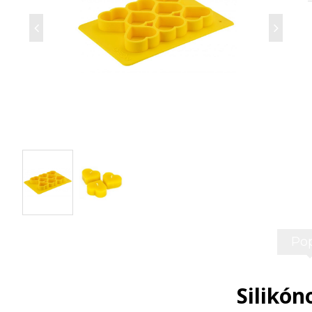
Pop
Silikón