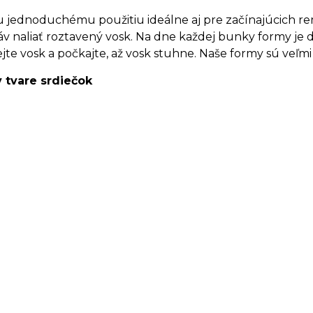
jednoduchému použitiu ideálne aj pre začínajúcich remes
v naliať roztavený vosk. Na dne každej bunky formy je d
te vosk a počkajte, až vosk stuhne. Naše formy sú veľmi
 tvare srdiečok