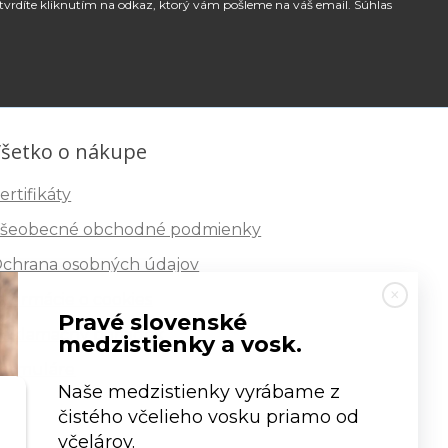
tvrdíte kliknutím na odkaz, ktorý vám pošleme na váš email. Súhlas
šetko o nákupe
ertifikáty
šeobecné obchodné podmienky
chrana osobných údajov
nformácie o cookies
Pravé slovenské
eklamačný poriadok
medzistienky a vosk.
ormuláre
Naše medzistienky vyrábame z
čistého včelieho vosku priamo od
včelárov.