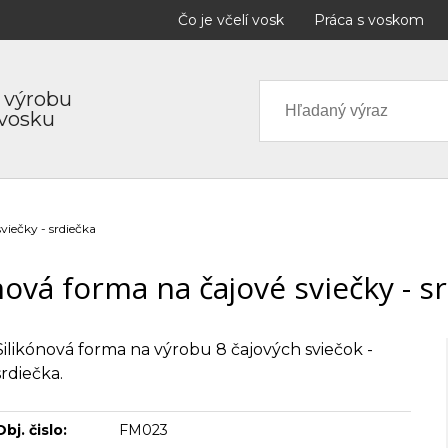
Čo je včelí vosk
Práca s voskom
 výrobu
 vosku
viečky - srdiečka
nová forma na čajové sviečky - s
Silikónová forma na výrobu 8 čajových sviečok -
srdiečka.
Obj. čislo:
FM023