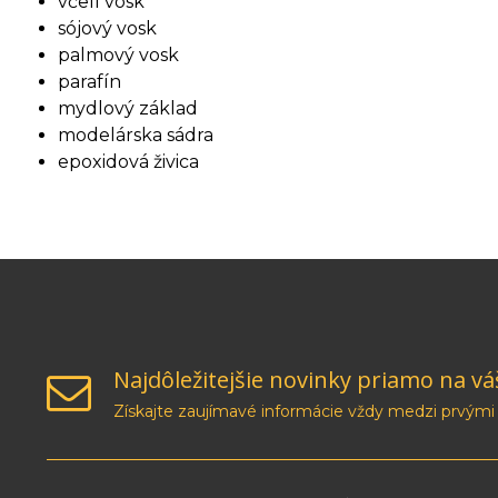
včelí vosk
sójový vosk
palmový vosk
parafín
mydlový základ
modelárska sádra
epoxidová živica
Najdôležitejšie novinky priamo na vá
Získajte zaujímavé informácie vždy medzi prvými