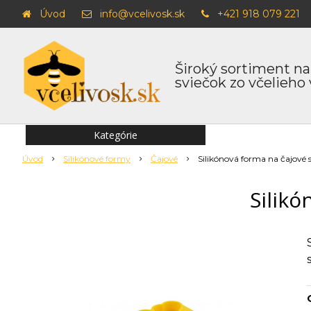
Úvod
info@vcelivosk.sk
+421 918 079 221
Široký sortiment na
sviečok zo včelieho
Kategórie
Úvod
Silikónové formy
Čajové
Silikónová forma na čajové s
Silikó