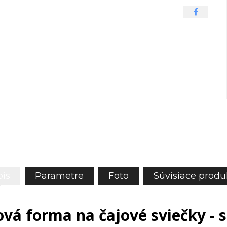
is
Parametre
Foto
Súvisiace produ
ová forma na čajové sviečky - 