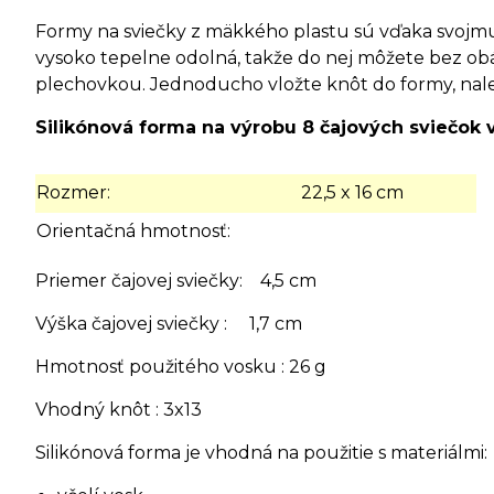
Formy na sviečky z mäkkého plastu sú vďaka svojmu 
vysoko tepelne odolná, takže do nej môžete bez obá
plechovkou. Jednoducho vložte knôt do formy, nalej
Silikónová forma na výrobu 8 čajových sviečok v
Rozmer:
22,5 x 16 cm
Orientačná hmotnosť:
Priemer čajovej sviečky: 4,5 cm
Výška čajovej sviečky : 1,7 cm
Hmotnosť použitého vosku : 26 g
Vhodný knôt : 3x13
Silikónová forma je vhodná na použitie s materiálmi: