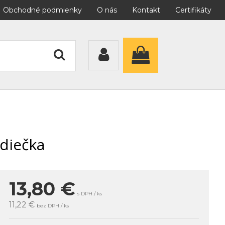
Obchodné podmienky
O nás
Kontakt
Certifikáty
rdiečka
13,80
€
s DPH / ks
11,22 €
bez DPH / ks