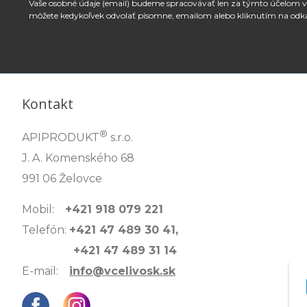
Vaše osobné údaje (email) budeme spracovávať len za týmto účelom v 
môžete kedykoľvek odvolať písomne, emailom alebo kliknutím na odk
Kontakt
®
APIPRODUKT
s.r.o.
J. A. Komenského 68
991 06 Želovce
Mobil:
+421 918 079 221
Telefón:
+421 47 489 30 41,
+421 47 489 31 14
E-mail:
info@vcelivosk.sk