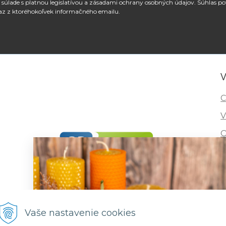
súlade s platnou legislatívou a zásadami ochrany osobných údajov. Súhlas po
az z ktoréhokoľvek informačného emailu.
V
C
V
O
I
R
F
Vaše nastavenie cookies