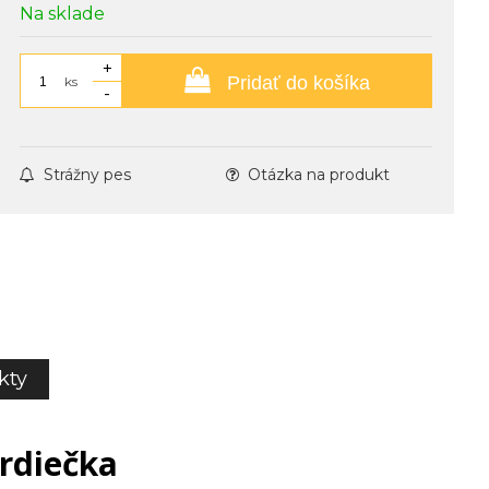
Na sklade
+
Pridať do košíka
ks
-
Strážny pes
Otázka na produkt
kty
srdiečka