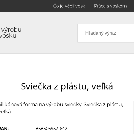
Čo je včelí vosk
Práca s voskom
 výrobu
 vosku
Sviečka z plástu, veľká
Silikónová forma na výrobu sviečky: Sviečka z plástu,
veľká
EAN:
8585059521642