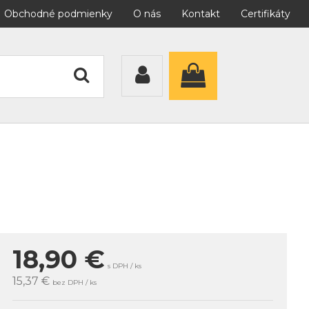
Obchodné podmienky
O nás
Kontakt
Certifikáty
18,90
€
s DPH / ks
15,37 €
bez DPH / ks