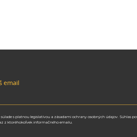
š email
súlade s platnou legislatívou a zásadami ochrany osobných údajov. Súhlas po
az z ktoréhokoľvek informačného emailu.