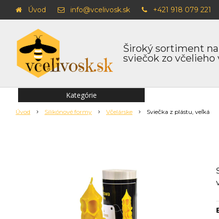
Úvod
info@vcelivosk.sk
+421 918 079 221
Široký sortiment na
sviečok zo včelieho
Kategórie
Úvod
Silikónové formy
Včelárske
Sviečka z plástu, veľká