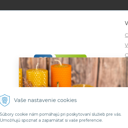
V
C
V
O
I
R
F
Vaše nastavenie cookies
Súbory cookie nám pomáhajú pri poskytovaní služieb pre vás.
Umožňujú spoznať a zapamätať si vaše preferencie.