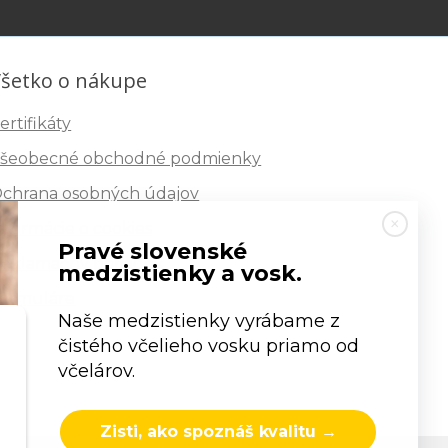
šetko o nákupe
ertifikáty
šeobecné obchodné podmienky
chrana osobných údajov
nformácie o cookies
Pravé slovenské
eklamačný poriadok
medzistienky a vosk.
ormuláre
Naše medzistienky vyrábame z
čistého včelieho vosku priamo od
včelárov.
Zisti, ako spoznáš kvalitu →