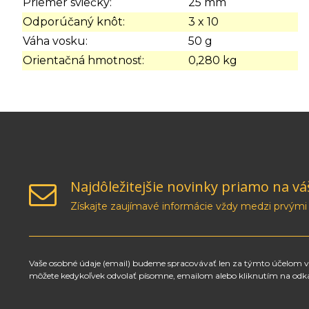
Priemer sviečky:
25 mm
Odporúčaný knôt:
3 x 10
Váha vosku:
50 g
Orientačná hmotnosť:
0,280 kg
Najdôležitejšie novinky priamo na vá
Získajte zaujímavé informácie vždy medzi prvými
Vaše osobné údaje (email) budeme spracovávať len za týmto účelom v 
môžete kedykoľvek odvolať písomne, emailom alebo kliknutím na odk