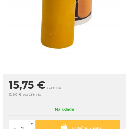
15,75
€
s DPH / ks
12,80 €
bez DPH / ks
Na sklade
+
ks
Pridať do košíka