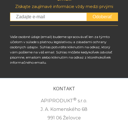
Získajte zaujímavé informácie vždy medzi prvými
Odoberať
Vaše osobné údaje (email) budeme spracovávať len za týmto
účelom v súlade s platnou legislatívou a zásadami ochrany
osobných údajov. Súhlas potvrdíte kliknutím na odkaz, ktorý
vám pošleme na váš email. Súhlas môžete kedykoľvek odvolať
písomne, emailom alebo kliknutím na odkaz z ktoréhokoľvek
informačného emailu.
KONTAKT
®
APIPRODUKT
s.r.o.
J. A. Komenského 68
991 06 Želovce