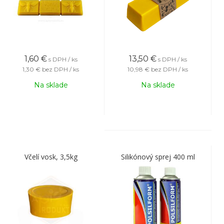
1,60
€
13,50
€
s DPH / ks
s DPH / ks
1,30 €
bez DPH / ks
10,98 €
bez DPH / ks
Na sklade
Na sklade
Včelí vosk, 3,5kg
Silikónový sprej 400 ml