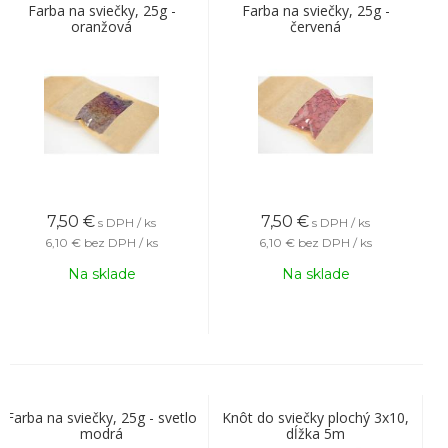
Farba na sviečky, 25g -
Farba na sviečky, 25g -
oranžová
červená
7,50
€
7,50
€
s DPH / ks
s DPH / ks
6,10 €
bez DPH / ks
6,10 €
bez DPH / ks
Na sklade
Na sklade
Farba na sviečky, 25g - svetlo
Knôt do sviečky plochý 3x10,
modrá
dĺžka 5m