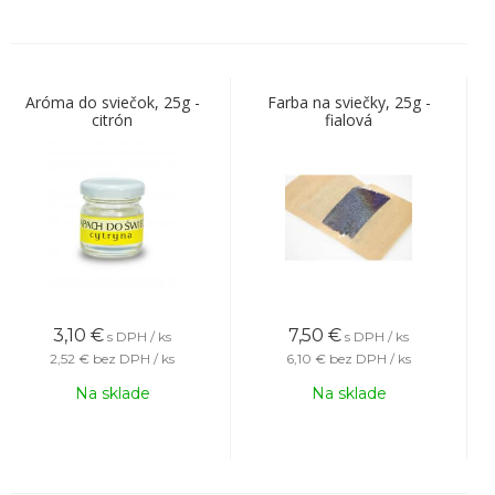
Aróma do sviečok, 25g -
Farba na sviečky, 25g -
citrón
fialová
3,10
€
7,50
€
s DPH / ks
s DPH / ks
2,52 €
bez DPH / ks
6,10 €
bez DPH / ks
Na sklade
Na sklade