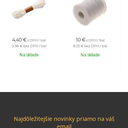
4,40
€
10
€
s DPH / bal
s DPH / bal
3,58 €
bez DPH / bal
8,13 €
bez DPH / bal
Na sklade
Na sklade
Najdôležitejšie novinky priamo na váš
email