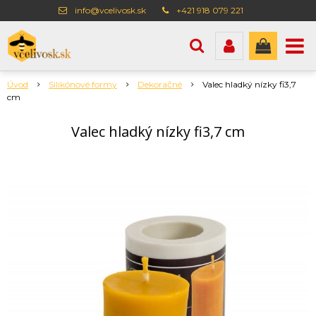
info@vcelivosk.sk
+421 918 079 221
Úvod
Silikónové formy
Dekoračné
Valec hladký nízky fi3,7
cm
Valec hladký nízky fi3,7 cm