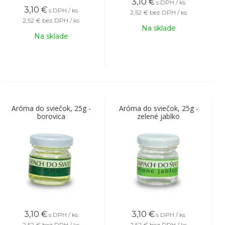
3,10
€
s DPH / ks
3,10
€
s DPH / ks
2,52 €
bez DPH / ks
2,52 €
bez DPH / ks
Na sklade
Na sklade
Aróma do sviečok, 25g -
Aróma do sviečok, 25g -
borovica
zelené jablko
3,10
€
3,10
€
s DPH / ks
s DPH / ks
2,52 €
bez DPH / ks
2,52 €
bez DPH / ks