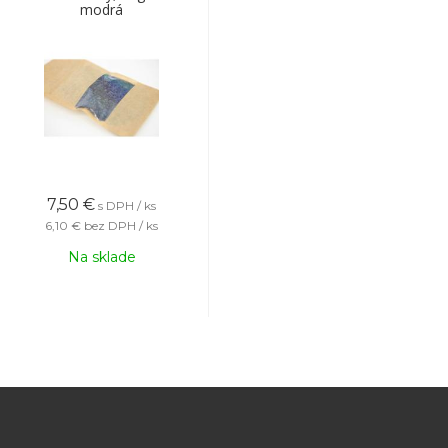
modrá
7,50
€
s DPH / ks
6,10 €
bez DPH / ks
Na sklade