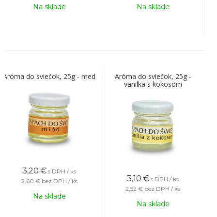
Na sklade
Na sklade
Aróma do sviečok, 25g - med
Aróma do sviečok, 25g -
vanilka s kokosom
3,20
€
s DPH / ks
3,10
€
s DPH / ks
2,60 €
bez DPH / ks
2,52 €
bez DPH / ks
Na sklade
Na sklade