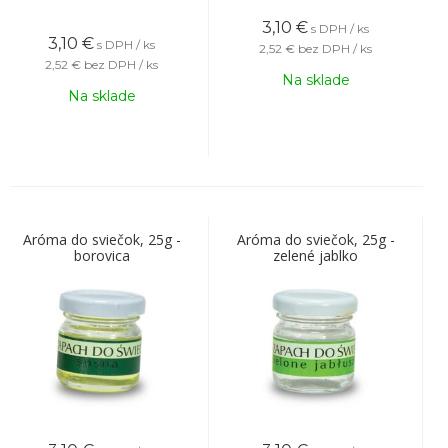
3,10
€
s DPH / ks
3,10
€
s DPH / ks
2,52 €
bez DPH / ks
2,52 €
bez DPH / ks
Na sklade
Na sklade
Aróma do sviečok, 25g -
Aróma do sviečok, 25g -
borovica
zelené jablko