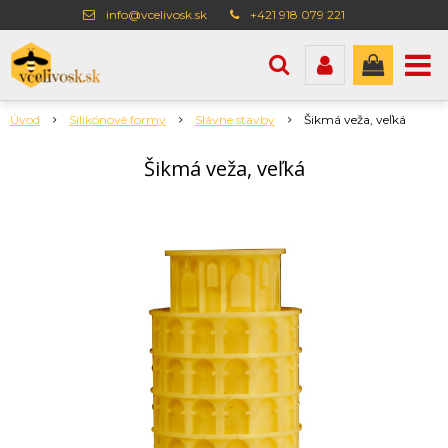
info@vcelivosk.sk
+421 918 079 221
Úvod
Silikónové formy
Slávne stavby
Šikmá veža, veľká
Šikmá veža, veľká