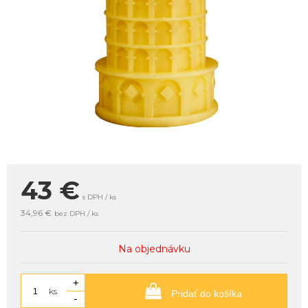
43
€
s DPH / ks
34,96 €
bez DPH / ks
Na objednávku
+
ks
Pridať do košíka
-