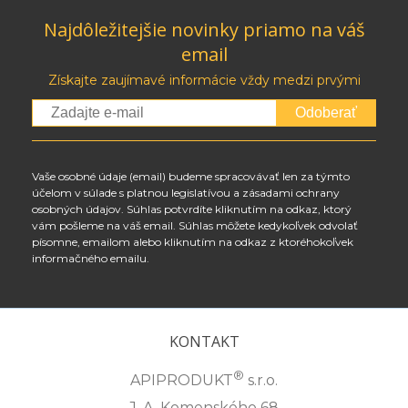
Najdôležitejšie novinky priamo na váš
email
Získajte zaujímavé informácie vždy medzi prvými
Odoberať
Vaše osobné údaje (email) budeme spracovávať len za týmto
účelom v súlade s platnou legislatívou a zásadami ochrany
osobných údajov. Súhlas potvrdíte kliknutím na odkaz, ktorý
vám pošleme na váš email. Súhlas môžete kedykoľvek odvolať
písomne, emailom alebo kliknutím na odkaz z ktoréhokoľvek
informačného emailu.
KONTAKT
®
APIPRODUKT
s.r.o.
J. A. Komenského 68