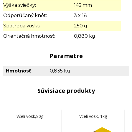
Výška sviečky:
145 mm
Odporúčaný knôt:
3 x 18
Spotreba vosku:
250 g
Orientačná hmotnosť:
0,880 kg
Parametre
Hmotnosť
0,835 kg
Súvisiace produkty
Včelí vosk,80g
Včelí vosk, 1kg