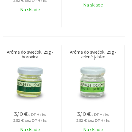
2,52 €
bez DPH / ks
Na sklade
Na sklade
Aróma do sviečok, 25g -
Aróma do sviečok, 25g -
borovica
zelené jablko
3,10
€
3,10
€
s DPH / ks
s DPH / ks
2,52 €
bez DPH / ks
2,52 €
bez DPH / ks
Na sklade
Na sklade