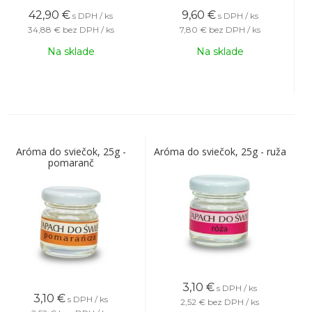
42,90
€
9,60
€
s DPH / ks
s DPH / ks
34,88 €
bez DPH / ks
7,80 €
bez DPH / ks
Na sklade
Na sklade
Aróma do sviečok, 25g -
Aróma do sviečok, 25g - ruža
pomaranč
3,10
€
s DPH / ks
3,10
€
s DPH / ks
2,52 €
bez DPH / ks