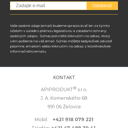
Odoberať
Vaše osobné údaje (email) budeme spracovávať len za týmto
účelom v súlade s platnou legislatívou a zásadami ochrany
osobných údajov. Súhlas potvrdíte kliknutím na odkaz, ktorý
vám pošleme na váš email. Súhlas môžete kedykoľvek odvolať
písomne, emailom alebo kliknutím na odkaz z ktoréhokoľvek
informačného emailu.
KONTAKT
®
APIPRODUKT
s.r.o.
J. A. Komenského 68
991 06 Želovce
Mobil:
+421 918 079 221