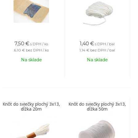
7,50
€
1,40
€
s DPH / ks
s DPH / bal
6,10 €
bez DPH / ks
1,14 €
bez DPH / bal
Na sklade
Na sklade
Knôt do sviečky plochý 3x13,
Knôt do sviečky plochý 3x13,
dĺžka 20m
dĺžka 50m