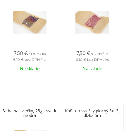
7,50
€
7,50
€
s DPH / ks
s DPH / ks
6,10 €
bez DPH / ks
6,10 €
bez DPH / ks
Na sklade
Na sklade
Farba na sviečky, 25g - svetlo
Knôt do sviečky plochý 3x13,
modrá
dĺžka 5m