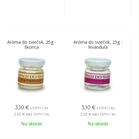
Aróma do sviečok, 25g -
Aróma do sviečok, 25g -
škorica
levanduľa
3,10
€
3,10
€
s DPH / ks
s DPH / ks
2,52 €
bez DPH / ks
2,52 €
bez DPH / ks
Na sklade
Na sklade