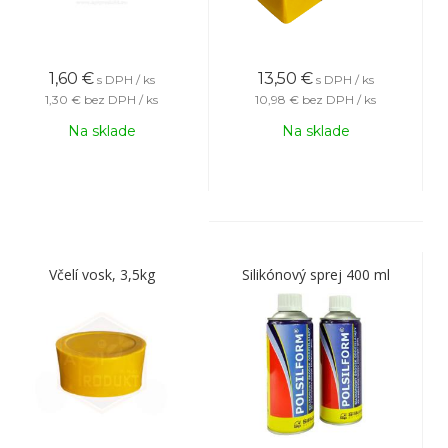
1,60
€
13,50
€
s DPH / ks
s DPH / ks
1,30 €
bez DPH / ks
10,98 €
bez DPH / ks
Na sklade
Na sklade
Včelí vosk, 3,5kg
Silikónový sprej 400 ml