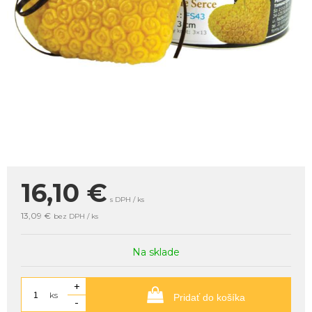
16,10
€
s DPH / ks
13,09 €
bez DPH / ks
Na sklade
+
ks
Pridať do košíka
-