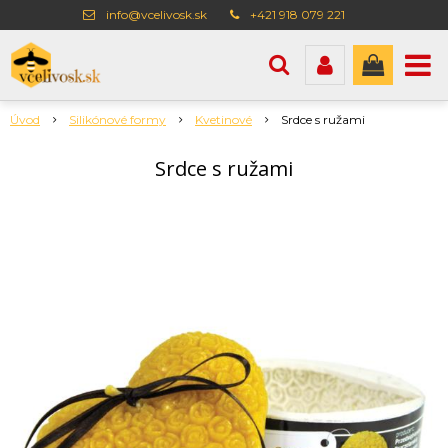
info@vcelivosk.sk
+421 918 079 221
Úvod
Silikónové formy
Kvetinové
Srdce s ružami
Srdce s ružami