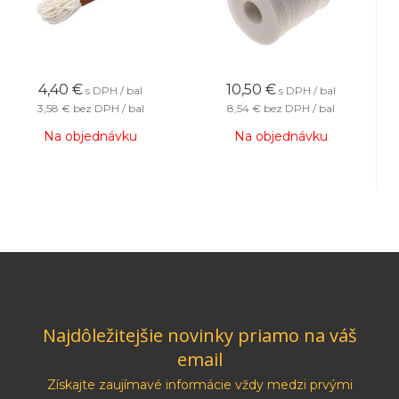
4,40
€
10,50
€
s DPH / bal
s DPH / bal
3,58 €
bez DPH / bal
8,54 €
bez DPH / bal
Na objednávku
Na objednávku
Najdôležitejšie novinky priamo na váš
email
Získajte zaujímavé informácie vždy medzi prvými