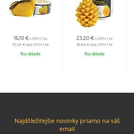
16,10
€
23,20
€
s DPH / ks
s DPH / ks
13,09 €
bez DPH / ks
18,86 €
bez DPH / ks
Na sklade
Na sklade
Najdôležitejšie novinky priamo na váš
email