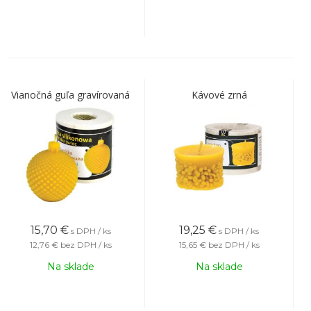
Vianočná guľa gravírovaná
Kávové zrná
15,70
€
19,25
€
s DPH / ks
s DPH / ks
12,76 €
bez DPH / ks
15,65 €
bez DPH / ks
Na sklade
Na sklade