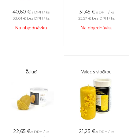
40,60
€
31,45
€
s DPH / ks
s DPH / ks
33,01 €
bez DPH / ks
25,57 €
bez DPH / ks
Na objednávku
Na objednávku
Žaluď
Valec s vločkou
22,65
€
21,25
€
s DPH / ks
s DPH / ks