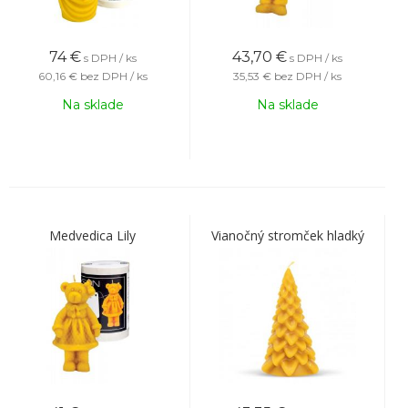
74
€
43,70
€
s DPH / ks
s DPH / ks
60,16 €
bez DPH / ks
35,53 €
bez DPH / ks
Na sklade
Na sklade
Medvedica Lily
Vianočný stromček hladký