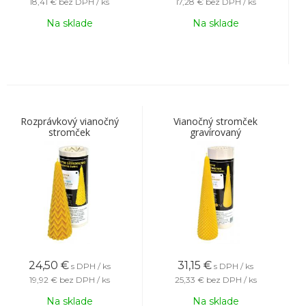
18,41 €
bez DPH / ks
17,28 €
bez DPH / ks
Na sklade
Na sklade
Rozprávkový vianočný
Vianočný stromček
stromček
gravírovaný
24,50
€
31,15
€
s DPH / ks
s DPH / ks
19,92 €
bez DPH / ks
25,33 €
bez DPH / ks
Na sklade
Na sklade