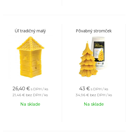
Úľ tradičný malý
Pôvabný stromček
26,40
€
43
€
s DPH / ks
s DPH / ks
21,46 €
bez DPH / ks
34,96 €
bez DPH / ks
Na sklade
Na sklade