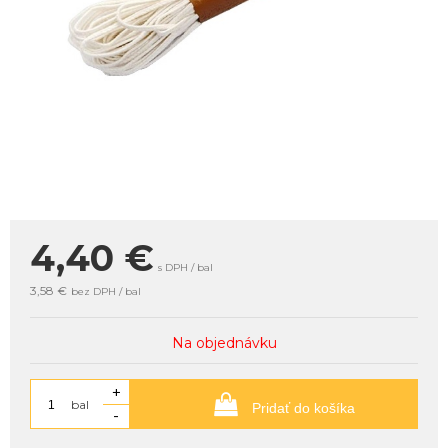
4,40
€
s DPH / bal
3,58 €
bez DPH / bal
Na objednávku
+
bal
Pridať do košíka
-