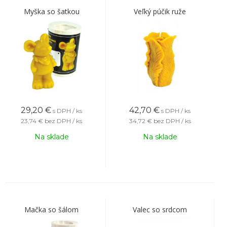
Myška so šatkou
Veľký púčik ruže
29,20
€
42,70
€
s DPH / ks
s DPH / ks
23,74 €
bez DPH / ks
34,72 €
bez DPH / ks
Na sklade
Na sklade
Mačka so šálom
Valec so srdcom