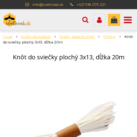
info@vcelivosk.sk
+421 918 079 221
Úvod
Knôty do sviečok
Knôty, balenie 20m
Plochý
Knôt
do sviečky plochý 3x13, dĺžka 20m
Knôt do sviečky plochý 3x13, dĺžka 20m