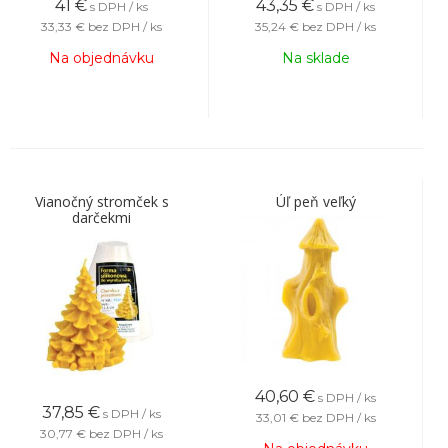
41
€
43,35
€
s DPH / ks
s DPH / ks
33,33 €
bez DPH / ks
35,24 €
bez DPH / ks
Na objednávku
Na sklade
Vianočný stromček s
Úľ peň veľký
darčekmi
40,60
€
s DPH / ks
37,85
€
s DPH / ks
33,01 €
bez DPH / ks
30,77 €
bez DPH / ks