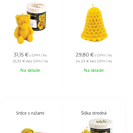
31,15
€
29,80
€
s DPH / ks
s DPH / ks
25,33 €
bez DPH / ks
24,23 €
bez DPH / ks
Na sklade
Na sklade
Srdce s ružami
Šiška stredná