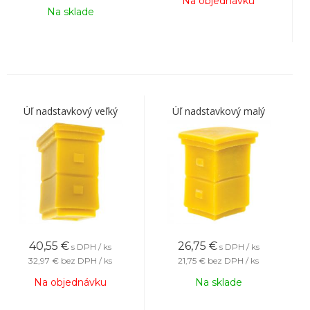
Na objednávku
Na sklade
Úľ nadstavkový veľký
Úľ nadstavkový malý
40,55
€
26,75
€
s DPH / ks
s DPH / ks
32,97 €
bez DPH / ks
21,75 €
bez DPH / ks
Na objednávku
Na sklade