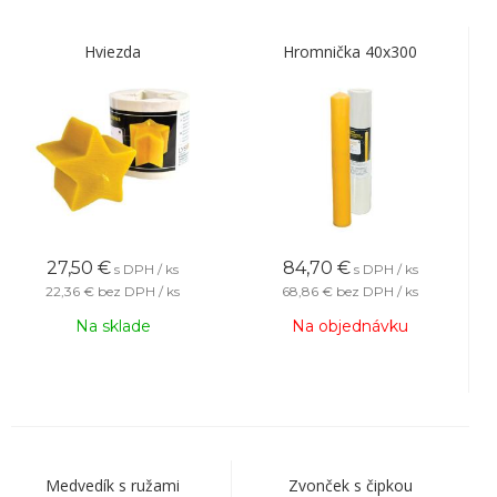
Hviezda
Hromnička 40x300
27,50
€
84,70
€
s DPH / ks
s DPH / ks
22,36 €
bez DPH / ks
68,86 €
bez DPH / ks
Na sklade
Na objednávku
Medvedík s ružami
Zvonček s čipkou