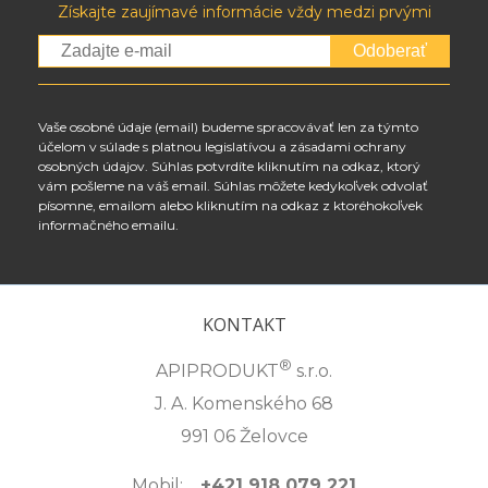
Získajte zaujímavé informácie vždy medzi prvými
Odoberať
Vaše osobné údaje (email) budeme spracovávať len za týmto
účelom v súlade s platnou legislatívou a zásadami ochrany
osobných údajov. Súhlas potvrdíte kliknutím na odkaz, ktorý
vám pošleme na váš email. Súhlas môžete kedykoľvek odvolať
písomne, emailom alebo kliknutím na odkaz z ktoréhokoľvek
informačného emailu.
KONTAKT
®
APIPRODUKT
s.r.o.
J. A. Komenského 68
991 06 Želovce
Mobil:
+421 918 079 221