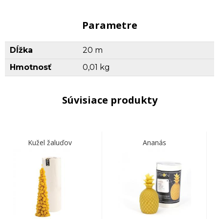
Parametre
Dĺžka
20 m
Hmotnosť
0,01 kg
Súvisiace produkty
Kužel žaluďov
Ananás