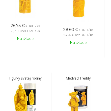
26,75
€
s DPH / ks
28,60
€
s DPH / ks
21,75 €
bez DPH / ks
23,25 €
bez DPH / ks
Na sklade
Na sklade
Figúrky svätej rodiny
Medveď Freddy