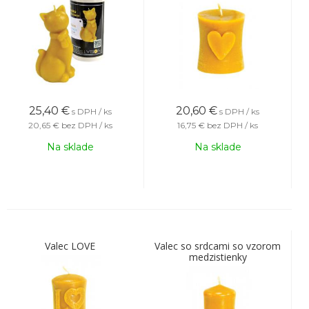
25,40
€
20,60
€
s DPH / ks
s DPH / ks
20,65 €
bez DPH / ks
16,75 €
bez DPH / ks
Na sklade
Na sklade
Valec LOVE
Valec so srdcami so vzorom
medzistienky