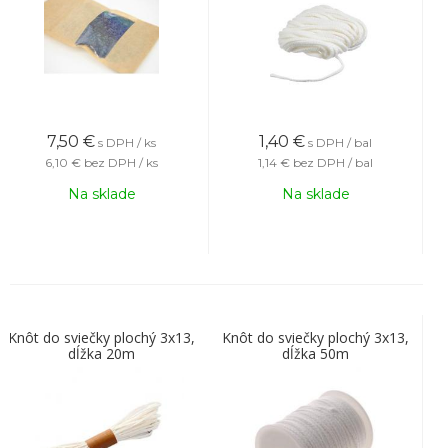
7,50
€
1,40
€
s DPH / ks
s DPH / bal
6,10 €
bez DPH / ks
1,14 €
bez DPH / bal
Na sklade
Na sklade
Knôt do sviečky plochý 3x13,
Knôt do sviečky plochý 3x13,
dĺžka 20m
dĺžka 50m