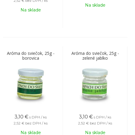
2,52 €
bez DPH / ks
Na sklade
Na sklade
Aróma do sviečok, 25g -
Aróma do sviečok, 25g -
borovica
zelené jablko
3,10
€
3,10
€
s DPH / ks
s DPH / ks
2,52 €
bez DPH / ks
2,52 €
bez DPH / ks
Na sklade
Na sklade