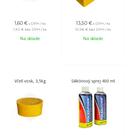
1,60
€
13,50
€
s DPH / ks
s DPH / ks
1,30 €
bez DPH / ks
10,98 €
bez DPH / ks
Na sklade
Na sklade
Včelí vosk, 3,5kg
Silikónový sprej 400 ml