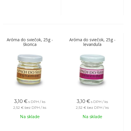
Aróma do sviečok, 25g -
Aróma do sviečok, 25g -
škorica
levanduľa
3,10
€
3,10
€
s DPH / ks
s DPH / ks
2,52 €
bez DPH / ks
2,52 €
bez DPH / ks
Na sklade
Na sklade