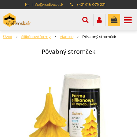
info@vcelivosk.sk
+421 918 079 221
Úvod
Silikónové formy
Vianoce
Pôvabný stromček
Pôvabný stromček