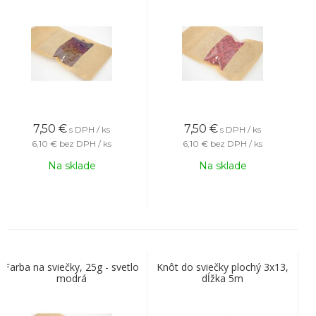
7,50
€
7,50
€
s DPH / ks
s DPH / ks
6,10 €
bez DPH / ks
6,10 €
bez DPH / ks
Na sklade
Na sklade
Farba na sviečky, 25g - svetlo
Knôt do sviečky plochý 3x13,
modrá
dĺžka 5m