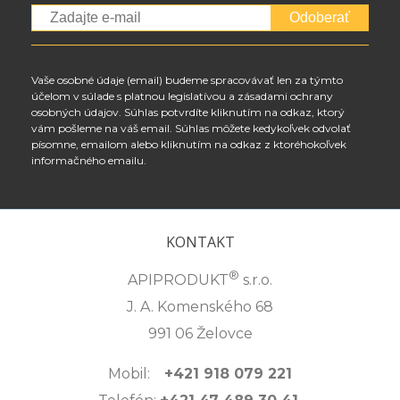
Odoberať
Vaše osobné údaje (email) budeme spracovávať len za týmto
účelom v súlade s platnou legislatívou a zásadami ochrany
osobných údajov. Súhlas potvrdíte kliknutím na odkaz, ktorý
vám pošleme na váš email. Súhlas môžete kedykoľvek odvolať
písomne, emailom alebo kliknutím na odkaz z ktoréhokoľvek
informačného emailu.
KONTAKT
®
APIPRODUKT
s.r.o.
J. A. Komenského 68
991 06 Želovce
Mobil:
+421 918 079 221