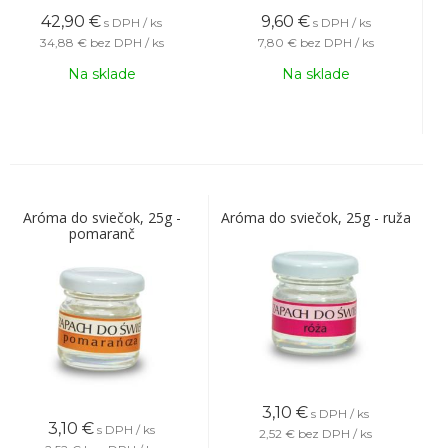
42,90
€
9,60
€
s DPH / ks
s DPH / ks
34,88 €
bez DPH / ks
7,80 €
bez DPH / ks
Na sklade
Na sklade
Aróma do sviečok, 25g -
Aróma do sviečok, 25g - ruža
pomaranč
3,10
€
s DPH / ks
3,10
€
s DPH / ks
2,52 €
bez DPH / ks