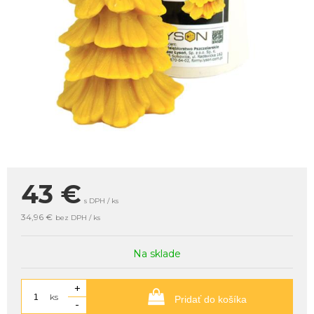
43
€
s DPH / ks
34,96 €
bez DPH / ks
Na sklade
+
ks
Pridať do košíka
-