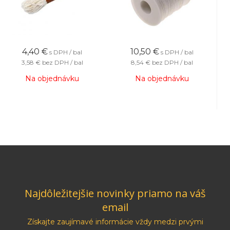
4,40
€
10,50
€
s DPH / bal
s DPH / bal
3,58 €
bez DPH / bal
8,54 €
bez DPH / bal
Na objednávku
Na objednávku
Najdôležitejšie novinky priamo na váš
email
Získajte zaujímavé informácie vždy medzi prvými