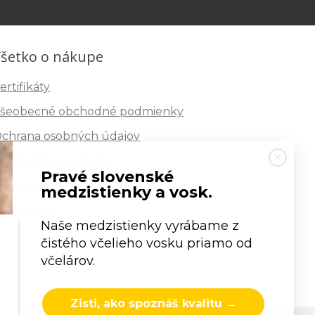
šetko o nákupe
ertifikáty
šeobecné obchodné podmienky
chrana osobných údajov
nformácie o cookies
Pravé slovenské
eklamačný poriadok
medzistienky a vosk.
ormuláre
Naše medzistienky vyrábame z
čistého včelieho vosku priamo od
včelárov.
Zisti, ako spoznáš kvalitu →