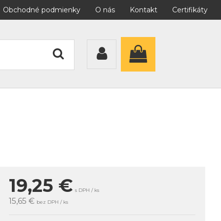
Obchodné podmienky
O nás
Kontakt
Certifikáty
19,25
€
s DPH / ks
15,65 €
bez DPH / ks