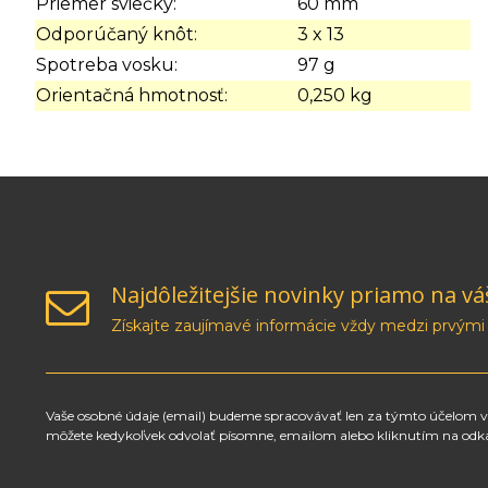
Priemer sviečky:
60 mm
Odporúčaný knôt:
3 x 13
Spotreba vosku:
97 g
Orientačná hmotnosť:
0,250 kg
Najdôležitejšie novinky priamo na vá
Získajte zaujímavé informácie vždy medzi prvými
Vaše osobné údaje (email) budeme spracovávať len za týmto účelom v 
môžete kedykoľvek odvolať písomne, emailom alebo kliknutím na odk