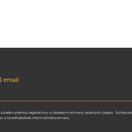
š email
súlade s platnou legislatívou a zásadami ochrany osobných údajov. Súhlas po
az z ktoréhokoľvek informačného emailu.