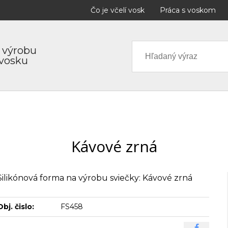
Čo je včelí vosk
Práca s voskom
 výrobu
 vosku
Kávové zrná
Silikónová forma na výrobu sviečky: Kávové zrná
Obj. čislo:
FS458