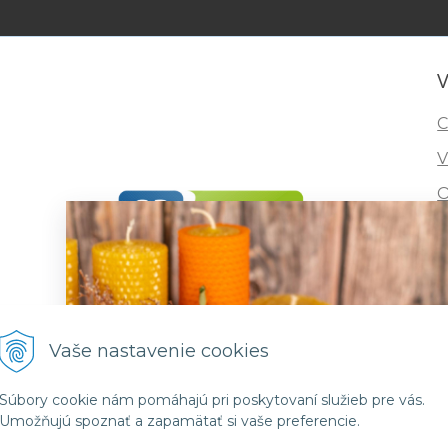
V
C
V
O
I
R
F
Vaše nastavenie cookies
Súbory cookie nám pomáhajú pri poskytovaní služieb pre vás.
Umožňujú spoznať a zapamätať si vaše preferencie.