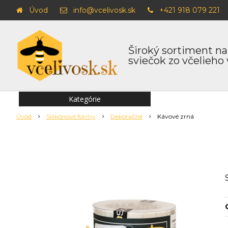
Úvod
info@vcelivosk.sk
+421 918 079 221
Široký sortiment na
sviečok zo včelieho
Kategórie
Úvod
Silikónové formy
Dekoračné
Kávové zrná