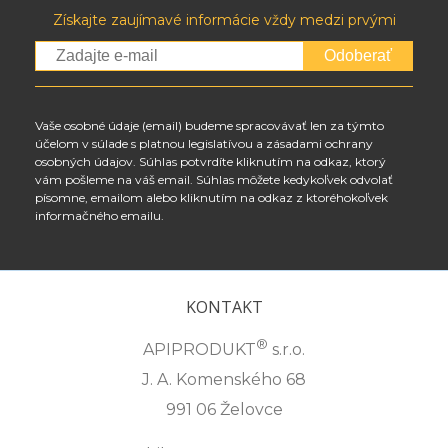
Získajte zaujímavé informácie vždy medzi prvými
Odoberať
Vaše osobné údaje (email) budeme spracovávať len za týmto
účelom v súlade s platnou legislatívou a zásadami ochrany
osobných údajov. Súhlas potvrdíte kliknutím na odkaz, ktorý
vám pošleme na váš email. Súhlas môžete kedykoľvek odvolať
písomne, emailom alebo kliknutím na odkaz z ktoréhokoľvek
informačného emailu.
KONTAKT
®
APIPRODUKT
s.r.o.
J. A. Komenského 68
991 06 Želovce