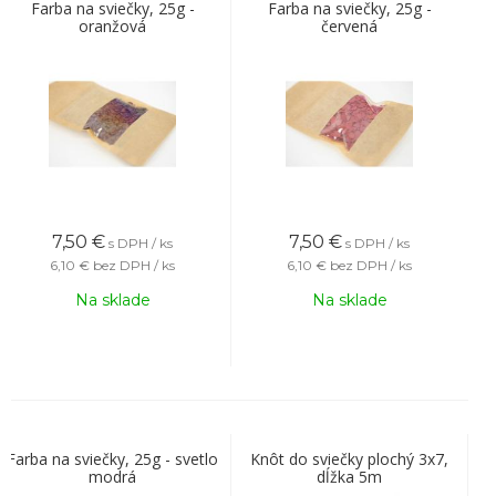
Farba na sviečky, 25g -
Farba na sviečky, 25g -
oranžová
červená
7,50
€
7,50
€
s DPH / ks
s DPH / ks
6,10 €
bez DPH / ks
6,10 €
bez DPH / ks
Na sklade
Na sklade
Farba na sviečky, 25g - svetlo
Knôt do sviečky plochý 3x7,
modrá
dĺžka 5m