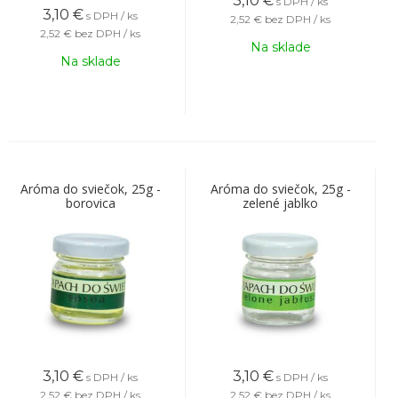
3,10
€
s DPH / ks
3,10
€
s DPH / ks
2,52 €
bez DPH / ks
2,52 €
bez DPH / ks
Na sklade
Na sklade
Aróma do sviečok, 25g -
Aróma do sviečok, 25g -
borovica
zelené jablko
3,10
€
3,10
€
s DPH / ks
s DPH / ks
2,52 €
bez DPH / ks
2,52 €
bez DPH / ks