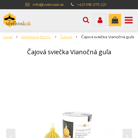
info@vcelivosk.sk
+421 918 079 221
Úvod
Silikónové formy
Čajové
Čajová sviečka Vianočná guľa
Čajová sviečka Vianočná guľa