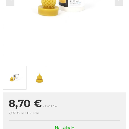
8,70
€
s DPH / ks
7,07 €
bez DPH / ks
Na sklade