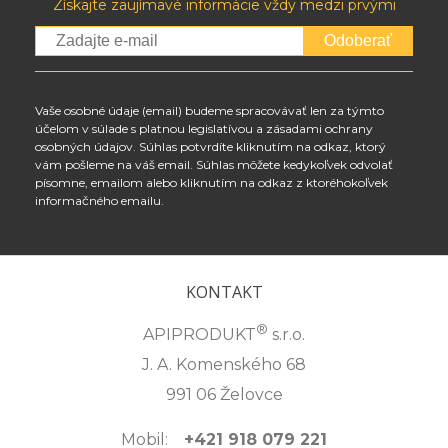
Získajte zaujímavé informácie vždy medzi prvými
Odoberať
Vaše osobné údaje (email) budeme spracovávať len za týmto
účelom v súlade s platnou legislatívou a zásadami ochrany
osobných údajov. Súhlas potvrdíte kliknutím na odkaz, ktorý
vám pošleme na váš email. Súhlas môžete kedykoľvek odvolať
písomne, emailom alebo kliknutím na odkaz z ktoréhokoľvek
informačného emailu.
KONTAKT
®
APIPRODUKT
s.r.o.
J. A. Komenského 68
991 06 Želovce
Mobil:
+421 918 079 221