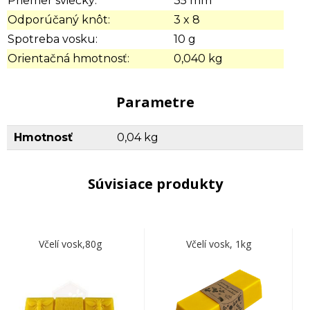
Priemer sviečky:
35 mm
Odporúčaný knôt:
3 x 8
Spotreba vosku:
10 g
Orientačná hmotnosť:
0,040 kg
Parametre
Hmotnosť
0,04 kg
Súvisiace produkty
Včelí vosk,80g
Včelí vosk, 1kg