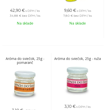
42,90
€
9,60
€
s DPH / ks
s DPH / ks
34,88 €
bez DPH / ks
7,80 €
bez DPH / ks
Na sklade
Na sklade
Aróma do sviečok, 25g -
Aróma do sviečok, 25g - ruža
pomaranč
3,10
€
s DPH / ks