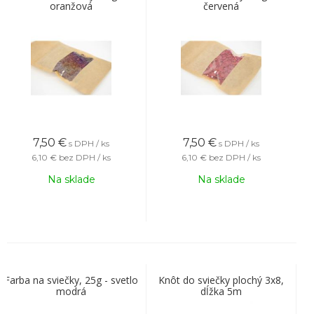
oranžová
červená
7,50
€
7,50
€
s DPH / ks
s DPH / ks
6,10 €
bez DPH / ks
6,10 €
bez DPH / ks
Na sklade
Na sklade
Farba na sviečky, 25g - svetlo
Knôt do sviečky plochý 3x8,
modrá
dĺžka 5m