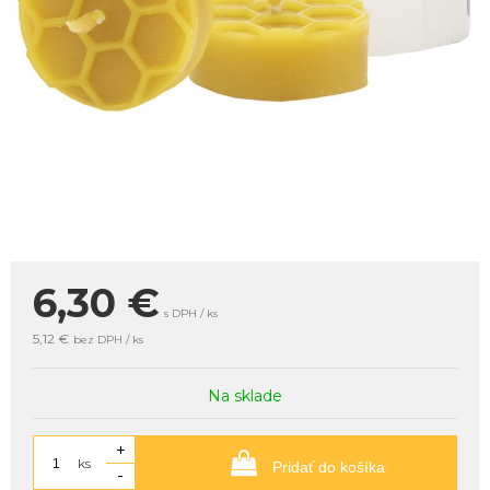
6,30
€
s DPH / ks
5,12 €
bez DPH / ks
Na sklade
+
ks
Pridať do košíka
-