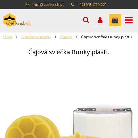
info@vcelivosk.sk
+421 918 079 221
Úvod
Silikónové formy
Čajové
Čajová sviečka Bunky plástu
Čajová sviečka Bunky plástu