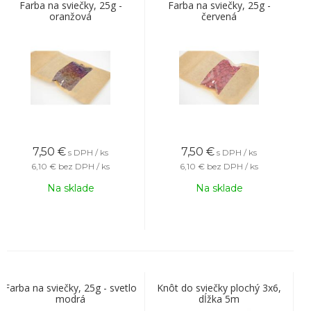
Farba na sviečky, 25g -
Farba na sviečky, 25g -
oranžová
červená
7,50
€
7,50
€
s DPH / ks
s DPH / ks
6,10 €
bez DPH / ks
6,10 €
bez DPH / ks
Na sklade
Na sklade
Farba na sviečky, 25g - svetlo
Knôt do sviečky plochý 3x6,
modrá
dĺžka 5m