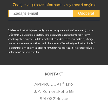
Získajte zaujímavé informácie vždy medzi prvými
Odoberať
Vaše osobné údaje (email) budeme spracovávať len za týmto
účelom v súlade s platnou legislatívou a zásadami ochrany
osobných údajov. Súhlas potvrdíte kliknutím na odkaz, ktorý
vám pošleme na váš email. Súhlas môžete kedykoľvek odvolať
písomne, emailom alebo kliknutím na odkaz z ktoréhokoľvek
informačného emailu.
KONTAKT
®
APIPRODUKT
s.r.o.
J. A. Komenského 68
991 06 Želovce