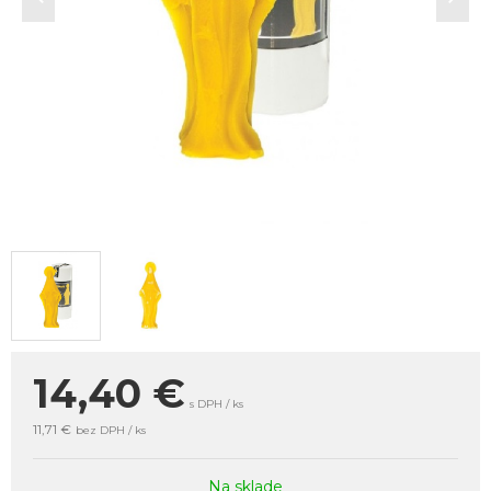
14,40
€
s DPH / ks
11,71 €
bez DPH / ks
Na sklade