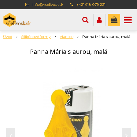
info@vcelivosk.sk
+421 918 079 221
Úvod
Silikónové formy
Vianoce
Panna Mária s aurou, malá
Panna Mária s aurou, malá