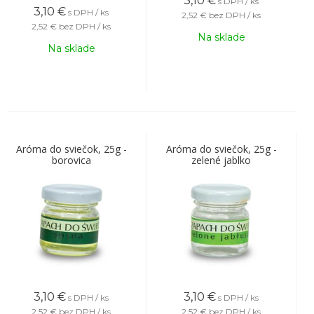
3,10
€
s DPH / ks
3,10
€
s DPH / ks
2,52 €
bez DPH / ks
2,52 €
bez DPH / ks
Na sklade
Na sklade
Aróma do sviečok, 25g -
Aróma do sviečok, 25g -
borovica
zelené jablko
3,10
€
3,10
€
s DPH / ks
s DPH / ks
2,52 €
bez DPH / ks
2,52 €
bez DPH / ks