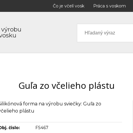
Čo je včelí vosk
Práca s voskom
 výrobu
 vosku
Guľa zo včelieho plástu
Silikónová forma na výrobu sviečky: Guľa zo
včelieho plástu
Obj. čislo:
FS467