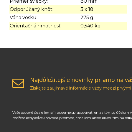
Priemer sviečky:
80 mm
Odporúčaný knôt:
3 x 18
Váha vosku:
275 g
Orientačná hmotnosť:
0,540 kg
Najdôležitejšie novinky priamo na vá
Získajte zaujímavé informácie vždy medzi prvými
Vaše osobné údaje (email) budeme spracovávať len za týmto účelom v 
môžete kedykoľvek odvolať písomne, emailom alebo kliknutím na odk