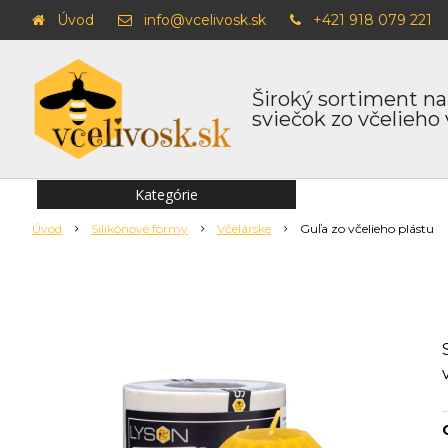
Úvod
info@vcelivosk.sk
+421 918 079 221
Široký sortiment na
sviečok zo včelieho
Kategórie
Úvod
Silikónové formy
Včelárske
Guľa zo včelieho plástu