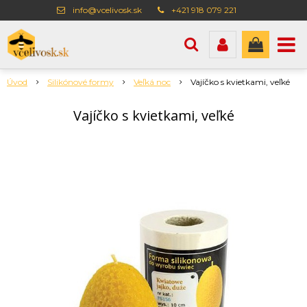
info@vcelivosk.sk
+421 918 079 221
Úvod
Silikónové formy
Veľká noc
Vajíčko s kvietkami, veľké
Vajíčko s kvietkami, veľké