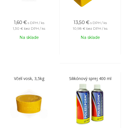
1,60
€
13,50
€
s DPH / ks
s DPH / ks
1,30 €
bez DPH / ks
10,98 €
bez DPH / ks
Na sklade
Na sklade
Včelí vosk, 3,5kg
Silikónový sprej 400 ml