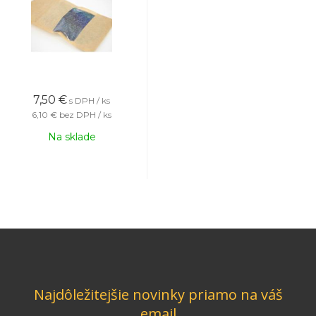
7,50
€
s DPH / ks
6,10 €
bez DPH / ks
Na sklade
Najdôležitejšie novinky priamo na váš
email