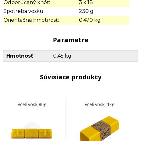
Odporúčaný knôt:
3 x 18
Spotreba vosku:
230 g
Orientačná hmotnosť:
0,470 kg
Parametre
Hmotnosť
0,45 kg
Súvisiace produkty
Včelí vosk,80g
Včelí vosk, 1kg