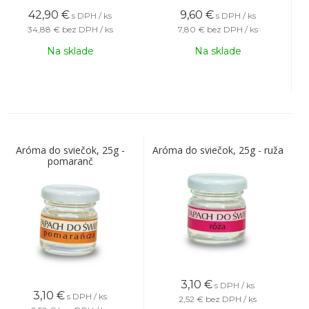
42,90
€
9,60
€
s DPH / ks
s DPH / ks
34,88 €
bez DPH / ks
7,80 €
bez DPH / ks
Na sklade
Na sklade
Aróma do sviečok, 25g -
Aróma do sviečok, 25g - ruža
pomaranč
3,10
€
s DPH / ks
3,10
€
s DPH / ks
2,52 €
bez DPH / ks