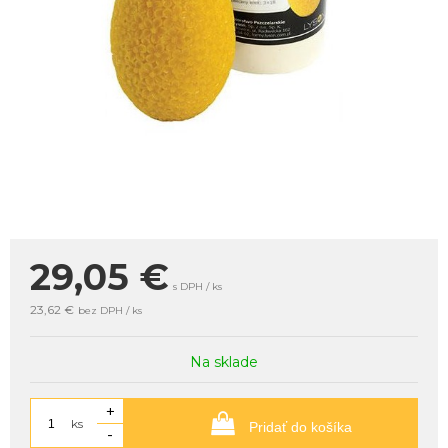
29,05
€
s DPH / ks
23,62 €
bez DPH / ks
Na sklade
+
ks
Pridať do košíka
-