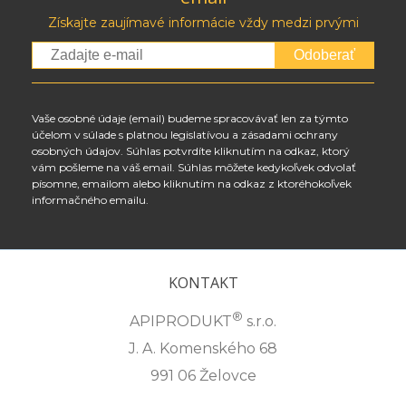
Získajte zaujímavé informácie vždy medzi prvými
Odoberať
Vaše osobné údaje (email) budeme spracovávať len za týmto
účelom v súlade s platnou legislatívou a zásadami ochrany
osobných údajov. Súhlas potvrdíte kliknutím na odkaz, ktorý
vám pošleme na váš email. Súhlas môžete kedykoľvek odvolať
písomne, emailom alebo kliknutím na odkaz z ktoréhokoľvek
informačného emailu.
KONTAKT
®
APIPRODUKT
s.r.o.
J. A. Komenského 68
991 06 Želovce