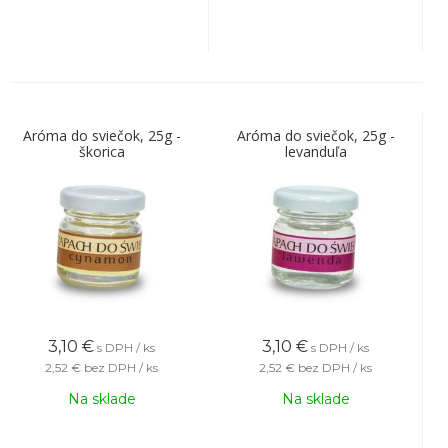
Aróma do sviečok, 25g -
Aróma do sviečok, 25g -
škorica
levanduľa
3,10
€
3,10
€
s DPH / ks
s DPH / ks
2,52 €
bez DPH / ks
2,52 €
bez DPH / ks
Na sklade
Na sklade