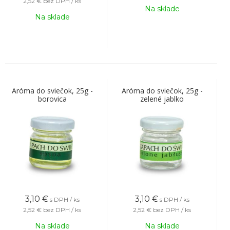
2,52 €
bez DPH / ks
Na sklade
Na sklade
Aróma do sviečok, 25g -
Aróma do sviečok, 25g -
borovica
zelené jablko
3,10
€
3,10
€
s DPH / ks
s DPH / ks
2,52 €
bez DPH / ks
2,52 €
bez DPH / ks
Na sklade
Na sklade