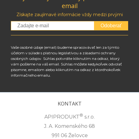
email
Získajte zaujímavé informácie vždy medzi prvými
Odoberať
Vaše osobné údaje (email) budeme spracovávať len za týmto
účelom v súlade s platnou legislatívou a zásadami ochrany
osobných údajov. Súhlas potvrdíte kliknutím na odkaz, ktorý
vám pošleme na váš email. Súhlas môžete kedykoľvek odvolať
písomne, emailom alebo kliknutím na odkaz z ktoréhokoľvek
informačného emailu.
KONTAKT
®
APIPRODUKT
s.r.o.
J. A. Komenského 68
991 06 Želovce