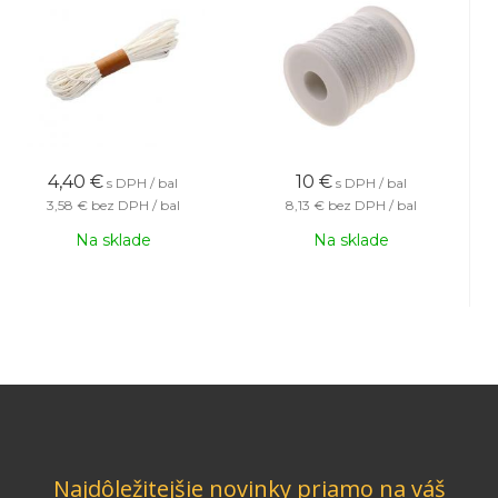
4,40
€
10
€
s DPH / bal
s DPH / bal
3,58 €
bez DPH / bal
8,13 €
bez DPH / bal
Na sklade
Na sklade
Najdôležitejšie novinky priamo na váš