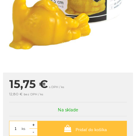
15,75
€
s DPH / ks
12,80 €
bez DPH / ks
Na sklade
+
ks
Pridať do košíka
-