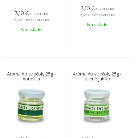
3,10
€
s DPH / ks
3,10
€
s DPH / ks
2,52 €
bez DPH / ks
2,52 €
bez DPH / ks
Na sklade
Na sklade
Aróma do sviečok, 25g -
Aróma do sviečok, 25g -
borovica
zelené jablko