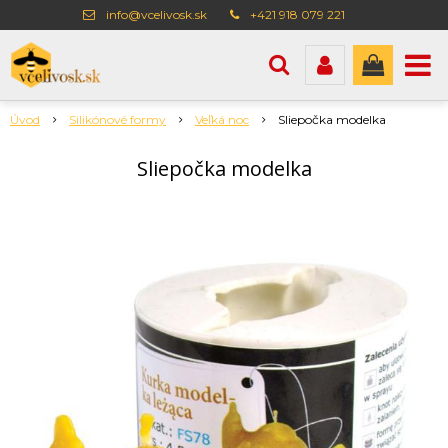
info@vcelivosk.sk
+421 918 079 221
Úvod
Silikónové formy
Veľká noc
Sliepočka modelka
Sliepočka modelka