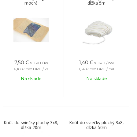
modrá
dĺžka 5m
7,50
€
1,40
€
s DPH / ks
s DPH / bal
6,10 €
bez DPH / ks
1,14 €
bez DPH / bal
Na sklade
Na sklade
Knôt do sviečky plochý 3x8,
Knôt do sviečky plochý 3x8,
dĺžka 20m
dĺžka 50m