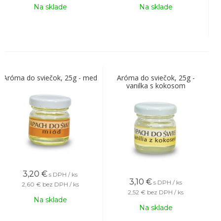
Na sklade
Na sklade
Aróma do sviečok, 25g - med
Aróma do sviečok, 25g -
vanilka s kokosom
3,20
€
s DPH / ks
3,10
€
s DPH / ks
2,60 €
bez DPH / ks
2,52 €
bez DPH / ks
Na sklade
Na sklade