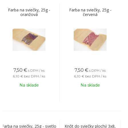
Farba na sviečky, 25g -
Farba na sviečky, 25g -
oranžová
červená
7,50
€
7,50
€
s DPH / ks
s DPH / ks
6,10 €
bez DPH / ks
6,10 €
bez DPH / ks
Na sklade
Na sklade
Farba na sviečky, 25g - svetlo
Knôt do sviečky plochý 3x8,