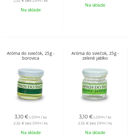
2,52 €
bez DPH / ks
Na sklade
Na sklade
Aróma do sviečok, 25g -
Aróma do sviečok, 25g -
borovica
zelené jablko
3,10
€
3,10
€
s DPH / ks
s DPH / ks
2,52 €
bez DPH / ks
2,52 €
bez DPH / ks
Na sklade
Na sklade