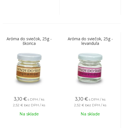
Aróma do sviečok, 25g -
Aróma do sviečok, 25g -
škorica
levanduľa
3,10
€
3,10
€
s DPH / ks
s DPH / ks
2,52 €
bez DPH / ks
2,52 €
bez DPH / ks
Na sklade
Na sklade