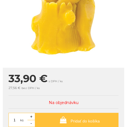
33,90
€
s DPH / ks
27,56 €
bez DPH / ks
Na objednávku
+
ks
Pridať do košíka
-