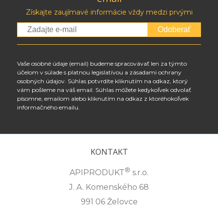
Získajte zaujímavé informácie vždy medzi prvými
Odoberať
Vaše osobné údaje (email) budeme spracovávať len za týmto
účelom v súlade s platnou legislatívou a zásadami ochrany
osobných údajov. Súhlas potvrdíte kliknutím na odkaz, ktorý
vám pošleme na váš email. Súhlas môžete kedykoľvek odvolať
písomne, emailom alebo kliknutím na odkaz z ktoréhokoľvek
informačného emailu.
KONTAKT
®
APIPRODUKT
s.r.o.
J. A. Komenského 68
991 06 Želovce