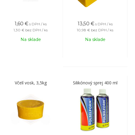
1,60
€
13,50
€
s DPH / ks
s DPH / ks
1,30 €
bez DPH / ks
10,98 €
bez DPH / ks
Na sklade
Na sklade
Včelí vosk, 3,5kg
Silikónový sprej 400 ml