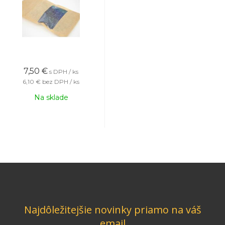
7,50
€
s DPH / ks
6,10 €
bez DPH / ks
Na sklade
Najdôležitejšie novinky priamo na váš
email