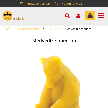
info@vcelivosk.sk
+421 918 079 221
Úvod
Silikónové formy
Figúrky
Medvedík s medom
Medvedík s medom