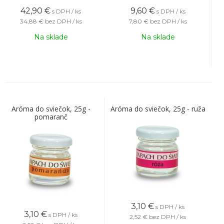
42,90
€
9,60
€
s DPH / ks
s DPH / ks
34,88 €
bez DPH / ks
7,80 €
bez DPH / ks
Na sklade
Na sklade
Aróma do sviečok, 25g -
Aróma do sviečok, 25g - ruža
pomaranč
3,10
€
s DPH / ks
3,10
€
s DPH / ks
2,52 €
bez DPH / ks