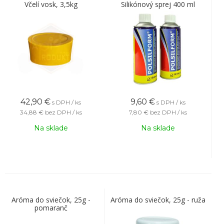
Včelí vosk, 3,5kg
Silikónový sprej 400 ml
42,90
€
9,60
€
s DPH / ks
s DPH / ks
34,88 €
bez DPH / ks
7,80 €
bez DPH / ks
Na sklade
Na sklade
Aróma do sviečok, 25g -
Aróma do sviečok, 25g - ruža
pomaranč