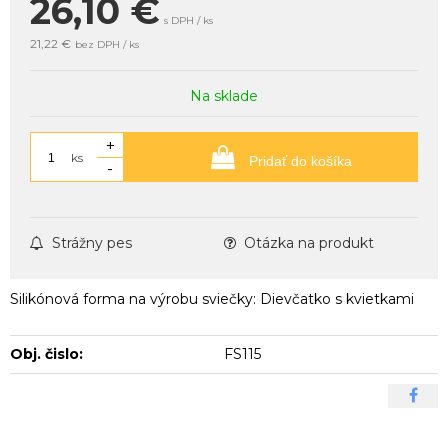
26,10
€
s DPH / ks
21,22 €
bez DPH / ks
Na sklade
+
ks
Pridať do košíka
-
Strážny pes
Otázka na produkt
Silikónová forma na výrobu sviečky: Dievčatko s kvietkami
Obj. čislo:
FS115