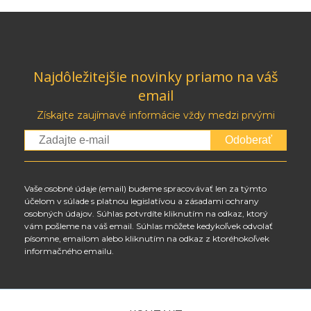
Najdôležitejšie novinky priamo na váš
email
Získajte zaujímavé informácie vždy medzi prvými
Odoberať
Vaše osobné údaje (email) budeme spracovávať len za týmto
účelom v súlade s platnou legislatívou a zásadami ochrany
osobných údajov. Súhlas potvrdíte kliknutím na odkaz, ktorý
vám pošleme na váš email. Súhlas môžete kedykoľvek odvolať
písomne, emailom alebo kliknutím na odkaz z ktoréhokoľvek
informačného emailu.