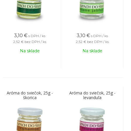
3,10
€
3,10
€
s DPH / ks
s DPH / ks
2,52 €
bez DPH / ks
2,52 €
bez DPH / ks
Na sklade
Na sklade
Aróma do sviečok, 25g -
Aróma do sviečok, 25g -
škorica
levanduľa