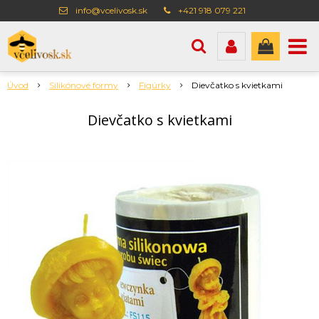
info@vcelivosk.sk
+421 918 079 221
Úvod
Silikónové formy
Figúrky
Dievčatko s kvietkami
Dievčatko s kvietkami