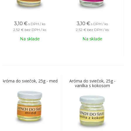
3,10
€
3,10
€
s DPH / ks
s DPH / ks
2,52 €
bez DPH / ks
2,52 €
bez DPH / ks
Na sklade
Na sklade
Aróma do sviečok, 25g - med
Aróma do sviečok, 25g -
vanilka s kokosom