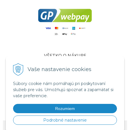
VŠETKO O NÁKUPE
Certifikáty
Vaše nastavenie cookies
Všeobecné obchodné podmienky
Súbory cookie nám pomáhajú pri poskytovaní
Ochrana osobných údajov
služieb pre vás. Umožňujú spoznať a zapamätať si
Informácie o cookies
vaše preferencie.
Reklamačný poriadok
Rozumiem
Formuláre
Podrobné nastavenie
© 2026 vcelivosk •
NextShop
&
e-shop Pohoda Connector
by
NextCom s.r.o.