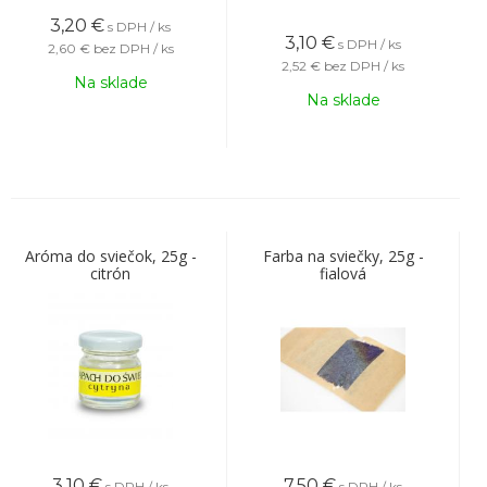
3,20
€
s DPH / ks
3,10
€
s DPH / ks
2,60 €
bez DPH / ks
2,52 €
bez DPH / ks
Na sklade
Na sklade
Aróma do sviečok, 25g -
Farba na sviečky, 25g -
citrón
fialová
3,10
€
7,50
€
s DPH / ks
s DPH / ks