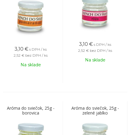
3,10
€
s DPH / ks
3,10
€
s DPH / ks
2,52 €
bez DPH / ks
2,52 €
bez DPH / ks
Na sklade
Na sklade
Aróma do sviečok, 25g -
Aróma do sviečok, 25g -
borovica
zelené jablko