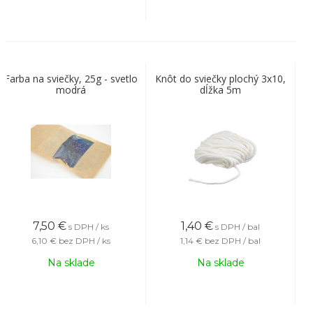
Farba na sviečky, 25g - svetlo
Knôt do sviečky plochý 3x10,
modrá
dĺžka 5m
7,50
€
1,40
€
s DPH / ks
s DPH / bal
6,10 €
bez DPH / ks
1,14 €
bez DPH / bal
Na sklade
Na sklade