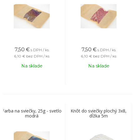
7,50
€
7,50
€
s DPH / ks
s DPH / ks
6,10 €
bez DPH / ks
6,10 €
bez DPH / ks
Na sklade
Na sklade
Farba na sviečky, 25g - svetlo
Knôt do sviečky plochý 3x8,
modrá
dĺžka 5m