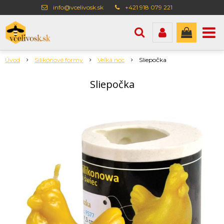
info@vcelivosk.sk
+421 918 079 221
Úvod
Silikónové formy
Veľká noc
Sliepočka
Sliepočka