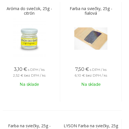
Aróma do sviečok, 25g -
Farba na sviečky, 25g -
citrón
fialová
3,10
€
7,50
€
s DPH / ks
s DPH / ks
2,52 €
bez DPH / ks
6,10 €
bez DPH / ks
Na sklade
Na sklade
Farba na sviečky, 25g -
LYSON Farba na sviečky, 25g