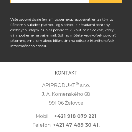
Vaše osobné údaje (email) budeme spracovávať len za týmto
účelom v súlade s platnou legislatívou a zásadami ochrany
osobných údajov. Súhlas potvrdíte kliknutím na odkaz, ktorý
vám pošleme na váš email. Súhlas môžete kedykoľvek odvolať
písomne, emailom alebo kliknutím na odkaz z ktoréhokoľvek
informačného emailu.
KONTAKT
®
APIPRODUKT
s.r.o.
J. A. Komenského 68
991 06 Želovce
Mobil:
+421 918 079 221
Telefón:
+421 47 489 30 41,