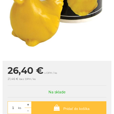
26,40
€
s DPH / ks
21,46 €
bez DPH / ks
Na sklade
+
ks
Pridať do košíka
-