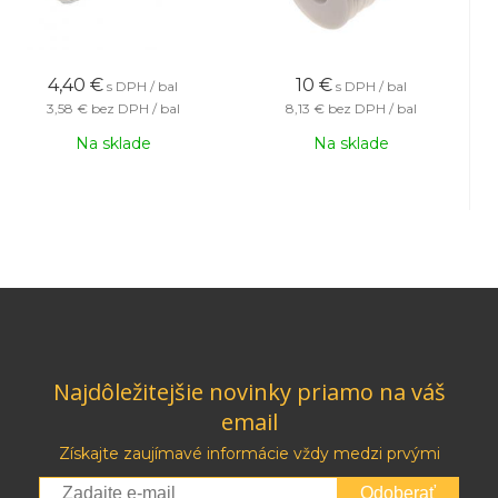
4,40
€
10
€
s DPH / bal
s DPH / bal
3,58 €
bez DPH / bal
8,13 €
bez DPH / bal
Na sklade
Na sklade
Najdôležitejšie novinky priamo na váš
email
Získajte zaujímavé informácie vždy medzi prvými
Odoberať