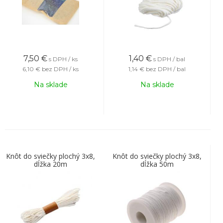
7,50
€
1,40
€
s DPH / ks
s DPH / bal
6,10 €
bez DPH / ks
1,14 €
bez DPH / bal
Na sklade
Na sklade
Knôt do sviečky plochý 3x8,
Knôt do sviečky plochý 3x8,
dĺžka 20m
dĺžka 50m