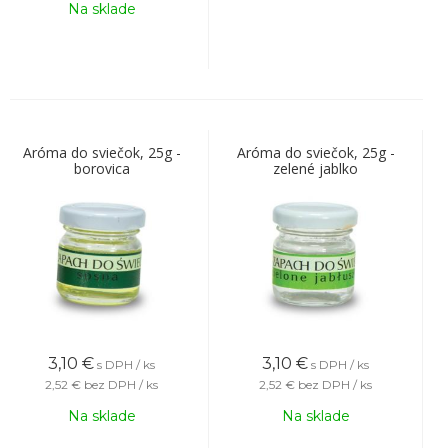
Na sklade
Aróma do sviečok, 25g -
Aróma do sviečok, 25g -
borovica
zelené jablko
3,10
€
3,10
€
s DPH / ks
s DPH / ks
2,52 €
bez DPH / ks
2,52 €
bez DPH / ks
Na sklade
Na sklade