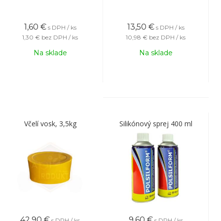
1,60
€
13,50
€
s DPH / ks
s DPH / ks
1,30 €
bez DPH / ks
10,98 €
bez DPH / ks
Na sklade
Na sklade
Včelí vosk, 3,5kg
Silikónový sprej 400 ml
42,90
€
9,60
€
s DPH / ks
s DPH / ks