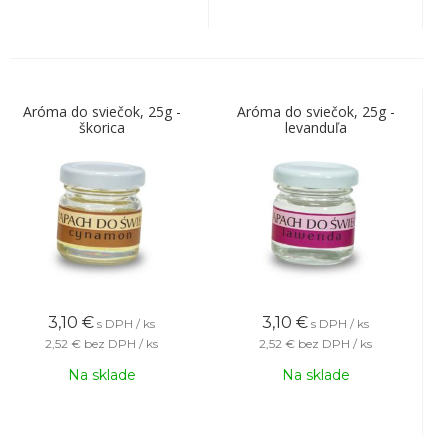
Aróma do sviečok, 25g -
Aróma do sviečok, 25g -
škorica
levanduľa
3,10
€
3,10
€
s DPH / ks
s DPH / ks
2,52 €
bez DPH / ks
2,52 €
bez DPH / ks
Na sklade
Na sklade