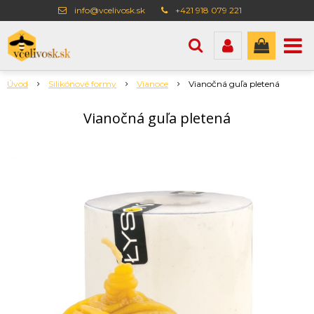
info@vcelivosk.sk
+421 918 079 221
Úvod
Silikónové formy
Vianoce
Vianočná guľa pletená
Vianočná guľa pletená