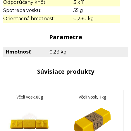
Odporúčaný knôt:
3 x 11
Spotreba vosku:
55 g
Orientačná hmotnosť:
0,230 kg
Parametre
Hmotnosť
0,23 kg
Súvisiace produkty
Včelí vosk,80g
Včelí vosk, 1kg