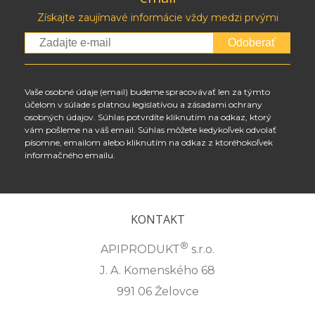
Získajte zaujímavé informácie vždy medzi prvými
Odoberať
Vaše osobné údaje (email) budeme spracovávať len za týmto
účelom v súlade s platnou legislatívou a zásadami ochrany
osobných údajov. Súhlas potvrdíte kliknutím na odkaz, ktorý
vám pošleme na váš email. Súhlas môžete kedykoľvek odvolať
písomne, emailom alebo kliknutím na odkaz z ktoréhokoľvek
informačného emailu.
KONTAKT
®
APIPRODUKT
s.r.o.
J. A. Komenského 68
991 06 Želovce