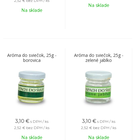
2,52 €
bez DPH / ks
Na sklade
Na sklade
Aróma do sviečok, 25g -
Aróma do sviečok, 25g -
borovica
zelené jablko
3,10
€
3,10
€
s DPH / ks
s DPH / ks
2,52 €
bez DPH / ks
2,52 €
bez DPH / ks
Na sklade
Na sklade