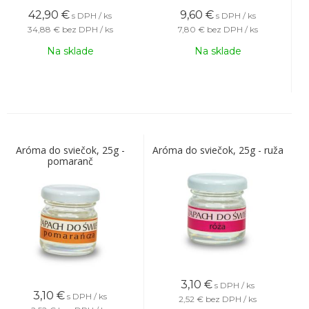
42,90
€
9,60
€
s DPH / ks
s DPH / ks
34,88 €
bez DPH / ks
7,80 €
bez DPH / ks
Na sklade
Na sklade
Aróma do sviečok, 25g -
Aróma do sviečok, 25g - ruža
pomaranč
3,10
€
s DPH / ks
3,10
€
s DPH / ks
2,52 €
bez DPH / ks