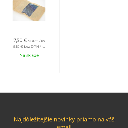
7,50
€
s DPH / ks
6,10 €
bez DPH / ks
Na sklade
Najdôležitejšie novinky priamo na váš
email