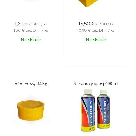
1,60
€
13,50
€
s DPH / ks
s DPH / ks
1,30 €
bez DPH / ks
10,98 €
bez DPH / ks
Na sklade
Na sklade
Včelí vosk, 3,5kg
Silikónový sprej 400 ml