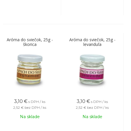
Aróma do sviečok, 25g -
Aróma do sviečok, 25g -
škorica
levanduľa
3,10
€
3,10
€
s DPH / ks
s DPH / ks
2,52 €
bez DPH / ks
2,52 €
bez DPH / ks
Na sklade
Na sklade