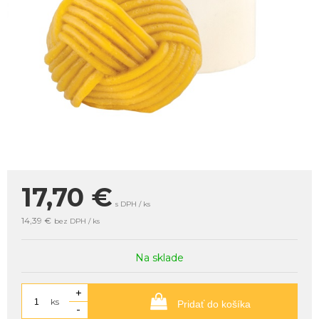
17,70
€
s DPH / ks
14,39 €
bez DPH / ks
Na sklade
+
ks
Pridať do košíka
-