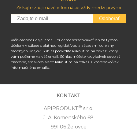
Získajte zaujímavé informácie vždy medzi prvými
Odoberať
Vaše osobné údaje (email) budeme spracovávať len za týmto
účelom v súlade s platnou legislatívou a zásadami ochrany
osobných údajov. Súhlas potvrdíte kliknutím na odkaz, ktorý
vám pošleme na váš email. Súhlas môžete kedykoľvek odvolať
písomne, emailom alebo kliknutím na odkaz z ktoréhokoľvek
informačného emailu.
KONTAKT
®
APIPRODUKT
s.r.o.
J. A. Komenského 68
991 06 Želovce