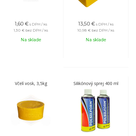
1,60
€
13,50
€
s DPH / ks
s DPH / ks
1,30 €
bez DPH / ks
10,98 €
bez DPH / ks
Na sklade
Na sklade
Včelí vosk, 3,5kg
Silikónový sprej 400 ml