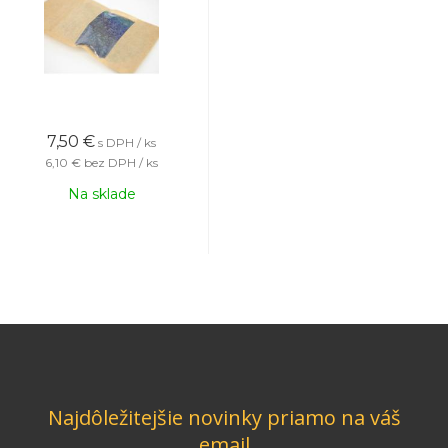
7,50
€
s DPH / ks
6,10 €
bez DPH / ks
Na sklade
Najdôležitejšie novinky priamo na váš
email