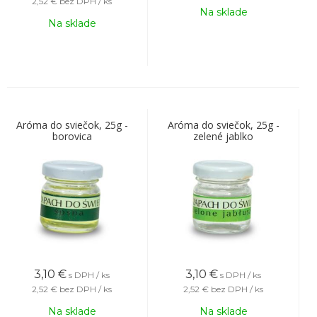
2,52 €
bez DPH / ks
Na sklade
Na sklade
Aróma do sviečok, 25g -
Aróma do sviečok, 25g -
borovica
zelené jablko
3,10
€
3,10
€
s DPH / ks
s DPH / ks
2,52 €
bez DPH / ks
2,52 €
bez DPH / ks
Na sklade
Na sklade