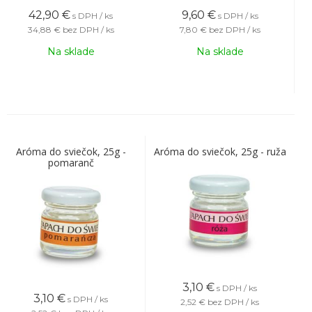
42,90
€
9,60
€
s DPH / ks
s DPH / ks
34,88 €
bez DPH / ks
7,80 €
bez DPH / ks
Na sklade
Na sklade
Aróma do sviečok, 25g -
Aróma do sviečok, 25g - ruža
pomaranč
3,10
€
s DPH / ks
3,10
€
s DPH / ks
2,52 €
bez DPH / ks