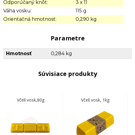
Odporúčaný knôt:
3 x 11
Váha vosku:
115 g
Orientačná hmotnosť:
0,290 kg
Parametre
Hmotnosť
0,284 kg
Súvisiace produkty
Včelí vosk,80g
Včelí vosk, 1kg