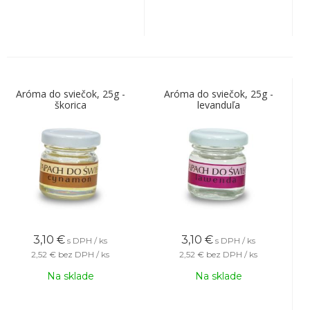
Aróma do sviečok, 25g -
Aróma do sviečok, 25g -
škorica
levanduľa
3,10
€
3,10
€
s DPH / ks
s DPH / ks
2,52 €
bez DPH / ks
2,52 €
bez DPH / ks
Na sklade
Na sklade