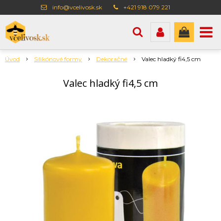
info@vcelivosk.sk
+421 918 079 221
Úvod
Silikónové formy
Dekoračné
Valec hladký fi4,5 cm
Valec hladký fi4,5 cm