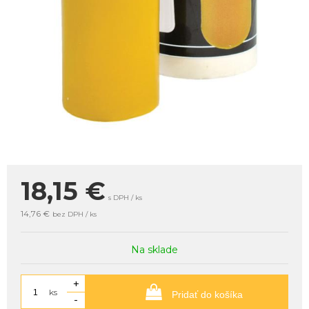
18,15
€
s DPH / ks
14,76 €
bez DPH / ks
Na sklade
+
ks
Pridať do košíka
-